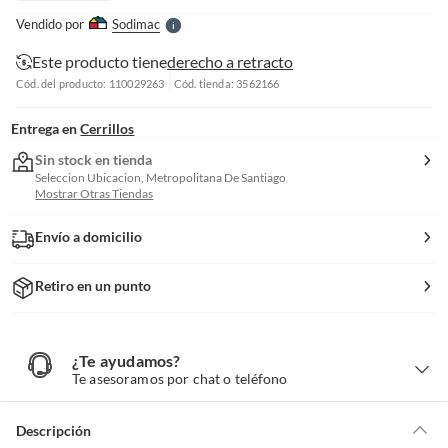
e
Vendido por
Sodimac
S
Este producto tiene
derecho a retracto
Cód. del producto: 110029263
Cód. tienda: 3562166
Entrega en
Cerrillos
Sin stock en tienda
Seleccion Ubicacion, Metropolitana De Santiago
Mostrar Otras Tiendas
Envío a domicilio
Retiro en un punto
¿Te ayudamos?
¿
T
Te asesoramos por chat o teléfono
e
a
y
u
d
Descripción
a
m