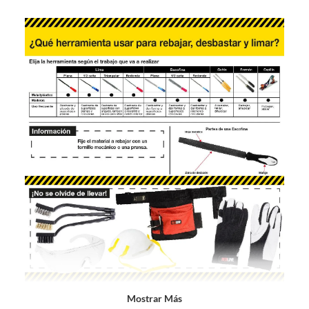
o
s
?
Mostrar Más