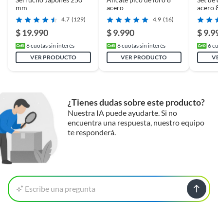
mm
acero
acero 
4.7
(129)
4.9
(16)
$ 19.990
$ 9.990
$ 9.9
6
cuotas sin interés
6
cuotas sin interés
6
cu
VER PRODUCTO
VER PRODUCTO
V
Herramientas manuales, distintos
rubros
¿Tienes dudas sobre este producto?
Nuestra IA puede ayudarte. Si no
En este video le mostramos toda la amplia variedad de
encuentra una respuesta, nuestro equipo
Herramientas que Redline tiene para usted: hachas,
te responderá.
martillos, alicates, atornilladores y aprenda de ellos qué
significan sus colores amarillo y rojo.
Escribe una pregunta