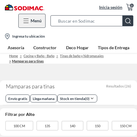
0
Inicia sesión
Menú
Search
Bar
location-
Ingresa tu ubicación
icon
Asesoría
Constructor
Deco Hogar
Tipos de Entrega
Home
Cocina y Baño - Baño
Tinas de baño y hidromasajes
Mamparas para tinas
Mamparas para tinas
Resultados
(
26
)
Envío gratis
Llega mañana
Stock en tienda
(
0
)
Filtrar por
Alto
100 CM
135
140
150
150 CM