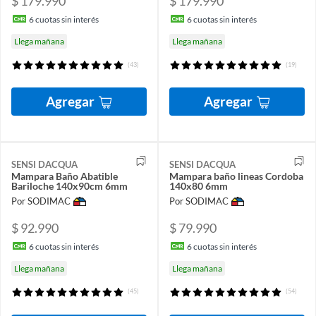
$ 179.990
$ 179.990
6
cuotas sin interés
6
cuotas sin interés
Llega mañana
Llega mañana
(43)
(19)
Agregar
Agregar
SENSI DACQUA
SENSI DACQUA
Mampara Baño Abatible
Mampara baño lineas Cordoba
Bariloche 140x90cm 6mm
140x80 6mm
Por SODIMAC
Por SODIMAC
$ 92.990
$ 79.990
6
cuotas sin interés
6
cuotas sin interés
Llega mañana
Llega mañana
(45)
(54)