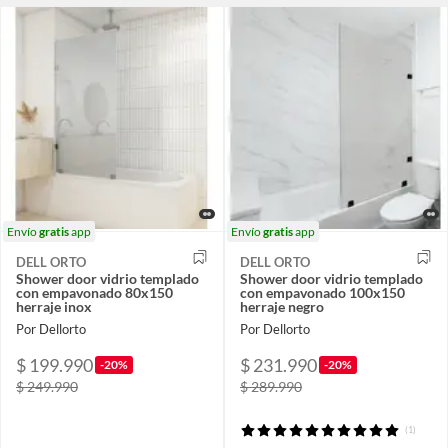
Envío
gratis
app
Envío
gratis
app
DELL ORTO
DELL ORTO
Shower door vidrio templado
Shower door vidrio templado
con empavonado 80x150
con empavonado 100x150
herraje inox
herraje negro
Por Dellorto
Por Dellorto
$ 199.990
$ 231.990
-20%
-20%
$ 249.990
$ 289.990
(1)