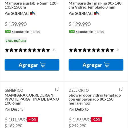
Mampara ajustable 6mm 120-
Mampara de Tina Fija 90x140
135x150cm
cm Vidrio Templado 8 mm
Por SODIMAC
Por SODIMAC
$ 159.990
$ 129.990
6
cuotas sin interés
6
cuotas sin interés
Llega mañana
(34)
(2)
Agregar
Agregar
GENERICO
DELL ORTO
MAMPARA CORREDERA Y
Shower door vidrio templado
PIVOTE PARA TINA DE BANO
con empavonado 80x150
100 6mm
herraje inox
Por Duschy
Por Dellorto
$ 101.990
$ 199.990
-40%
-20%
$ 169.990
$ 249.990