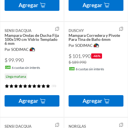
Agregar
Agregar
SENSI DACQUA
DUSCHY
Mampara Ondas de Ducha Fija
Mampara Corredera y Pivote
100x190 cm Vidrio Templado
Para Tina de Baño 6mm
6 mm
Por SODIMAC
Por SODIMAC
$ 101.990
-46%
$ 99.990
$ 189.990
6
cuotas sin interés
6
cuotas sin interés
Llega mañana
(11)
Agregar
Agregar
SENSI DACQUA
NORGLAS