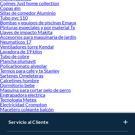
Cojines Just home collection
Copas gin
Sillas de comedor Aluminio
Tubo pvc 110
Bombas y equipos de piscinas Emaux
Pinturas especiales y por material Tx
Llaves de impacto Makita
Accesorios para maquinaria de jardin
Neumaticos 17
Ventiladores torre Kendal
Lavadora de 19 kilos
Tubo de cobre
Plancha plumavit
Policarbonato alveolar
Termos para cafe y te Stanley
Sartenes Omeleteras
Calcetines hombre
Dormitorio bebe
Maquina para cortar pelo de perro
Engrapadora electrica
Tecnologia Metex
Electricidad Crompton
Macetero colgante balcón
Servicio al Cliente