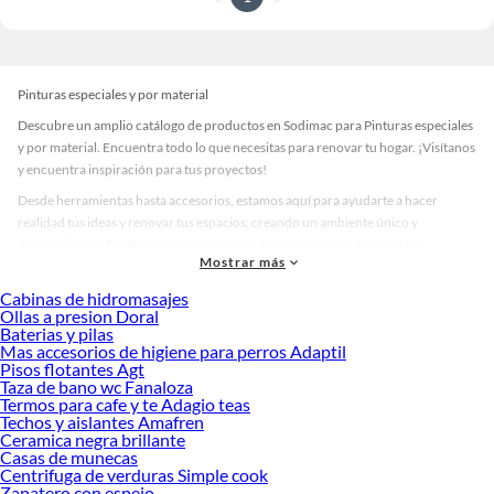
Pinturas especiales y por material
Descubre un amplio catálogo de productos en Sodimac para Pinturas especiales
y por material. Encuentra todo lo que necesitas para renovar tu hogar. ¡Visítanos
y encuentra inspiración para tus proyectos!
Desde herramientas hasta accesorios, estamos aquí para ayudarte a hacer
realidad tus ideas y renovar tus espacios, creando un ambiente único y
personalizado. Explora nuestra selección de herramientas, materiales y
Mostrar más
accesorios de calidad que te ayudarán a crear un espacio más tú.
Cabinas de hidromasajes
Desde remodelaciones hasta proyectos de decoración, estamos aquí para hacer
Ollas a presion Doral
tus ideas realidad. ¡Visítanos y encuentra todo lo que tenemos para ofrecerte en
Baterias y pilas
Pinturas especiales y por material!
Mas accesorios de higiene para perros Adaptil
Pisos flotantes Agt
Explora la variedad de productos de Pinturas especiales y por material
Taza de bano wc Fanaloza
en Sodimac
Termos para cafe y te Adagio teas
Techos y aislantes Amafren
Herramientas, materiales y accesorios de calidad para tus proyectos y
Ceramica negra brillante
renovación de espacios. ¡Visítanos y descubre todo lo que tenemos para
Casas de munecas
ofrecerte!
Centrifuga de verduras Simple cook
Zapatero con espejo