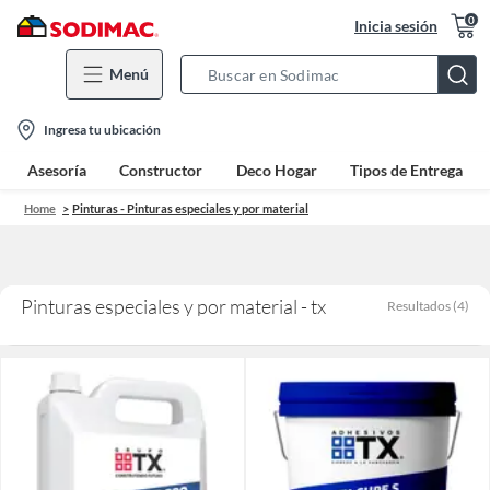
0
Inicia sesión
Menú
Search
Bar
location-
Ingresa tu ubicación
icon
Asesoría
Constructor
Deco Hogar
Tipos de Entrega
Home
Pinturas - Pinturas especiales y por material
Pinturas especiales y por material - tx
Resultados
(
4
)