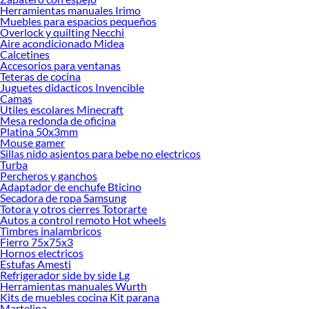
Encuentra una amplia variedad de productos de Pinturas especiales y por
Herramientas manuales Irimo
material en Sodimac. Encuentra todo lo necesario para tus proyectos de
Muebles para espacios pequeños
Overlock y quilting Necchi
renovación y decoración. ¡Visítanos y haz tus ideas realidad!
Aire acondicionado Midea
Calcetines
Accesorios para ventanas
Teteras de cocina
Juguetes didacticos Invencible
Camas
Utiles escolares Minecraft
Mesa redonda de oficina
Platina 50x3mm
Mouse gamer
Sillas nido asientos para bebe no electricos
Turba
Percheros y ganchos
Adaptador de enchufe Bticino
Secadora de ropa Samsung
Totora y otros cierres Totorarte
Autos a control remoto Hot wheels
Timbres inalambricos
Fierro 75x75x3
Hornos electricos
Estufas Amesti
Refrigerador side by side Lg
Herramientas manuales Wurth
Kits de muebles cocina Kit parana
Martelina