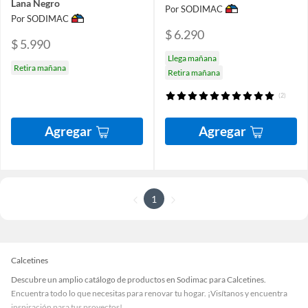
Lana Negro
Por SODIMAC
Por SODIMAC
$ 6.290
$ 5.990
Llega mañana
Retira mañana
Retira mañana
(2)
Agregar
Agregar
1
Calcetines
Descubre un amplio catálogo de productos en Sodimac para Calcetines.
Encuentra todo lo que necesitas para renovar tu hogar. ¡Visítanos y encuentra
inspiración para tus proyectos!