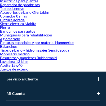
Insecticida para plantas
Reparador de parabrisas
Tablets Lenovo
Accesorios de bano Ofertabkn
Comedor 8 sillas
Pintura dorada
Sierra electrica Makita
Fierro
Banquillos para autos
Munequeras para rehabilitacion
Aglomerado
Pinturas especiales y por material Hammerite
Balancines
Tinas de bano y hidromasajes Sensi dacqua
Mobiliario medico
Basureros y papeleros Rubbermaid
Lavadora 13 kilos
Aceite 15w40
Juegos de exterior
Servicio al Cliente
Mi Cuenta