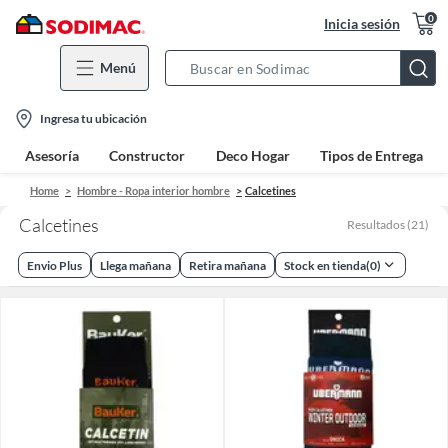
0
Inicia sesión
Menú
Search
Bar
location-
Ingresa tu ubicación
icon
Asesoría
Constructor
Deco Hogar
Tipos de Entrega
Home
Hombre - Ropa interior hombre
Calcetines
Calcetines
Resultados
(
21
)
Envio Plus
Llega mañana
Retira mañana
Stock en tienda
(
0
)