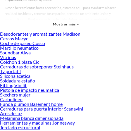
Desde herramientas hasta accesorios, estamos aquí para ayudarte a hacer
realidad tus ideas y renovar tus espacios, creando un ambiente único y
personalizado. Explora nuestra selección de herramientas, materiales y
Mostrar más
accesorios de calidad que te ayudarán a crear un espacio más tú.
Desodorantes y aromatizantes Madison
Desde remodelaciones hasta proyectos de decoración, estamos aquí para hacer
Cercos Macyc
tus ideas realidad. ¡Visítanos y encuentra todo lo que tenemos para ofrecerte en
Coche de paseo Cosco
Calcetines!
Martillo neumatico
Soundbar Aiwa
Explora la variedad de productos de Calcetines en Sodimac
Vitrinas
Colchon 1 plaza Cic
Herramientas, materiales y accesorios de calidad para tus proyectos y
Cerraduras de sobreponer Steinhaus
renovación de espacios. ¡Visítanos y descubre todo lo que tenemos para
Tv portatil
ofrecerte!
Silicona acetica
Soldadura estaño
Encuentra una amplia variedad de productos de Calcetines en Sodimac.
Fitting Vinilit
Encuentra todo lo necesario para tus proyectos de renovación y decoración.
Pistola de impacto neumatica
¡Visítanos y haz tus ideas realidad!
Skechers mujer
Carbolineo
Funda plumon Basement home
Cerraduras para puerta interior Scanavini
Aros de luz
Melamina blanca dimensionada
Herramientas y maquinas Jonnesway
Terciado estructural