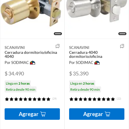
SCANAVINI
SCANAVINI
Cerradura dormitorio/oficina
Cerradura 4040
4040
dormitorio/oficina
Por SODIMAC
Por SODIMAC
$ 34.490
$ 35.390
Llega en
2 horas
Llega en
2 horas
Retira desde 90 min
Retira desde 90 min
(29)
(22)
Agregar
Agregar