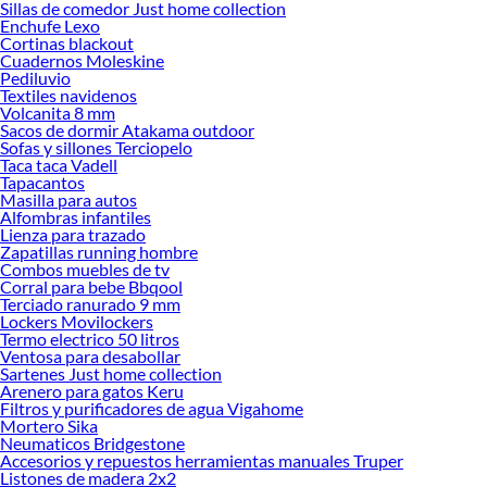
Sillas de comedor Just home collection
Herramientas, materiales y accesorios de calidad para tus proyectos y
Enchufe Lexo
renovación de espacios. ¡Visítanos y descubre todo lo que tenemos para
Cortinas blackout
ofrecerte!
Cuadernos Moleskine
Pediluvio
Encuentra una amplia variedad de productos de Cerraduras para Puerta
Textiles navidenos
Interior en Sodimac. Encuentra todo lo necesario para tus proyectos de
Volcanita 8 mm
Sacos de dormir Atakama outdoor
renovación y decoración. ¡Visítanos y haz tus ideas realidad!
Sofas y sillones Terciopelo
Taca taca Vadell
Tapacantos
Masilla para autos
Alfombras infantiles
Lienza para trazado
Zapatillas running hombre
Combos muebles de tv
Corral para bebe Bbqool
Terciado ranurado 9 mm
Lockers Movilockers
Termo electrico 50 litros
Ventosa para desabollar
Sartenes Just home collection
Arenero para gatos Keru
Filtros y purificadores de agua Vigahome
Mortero Sika
Neumaticos Bridgestone
Accesorios y repuestos herramientas manuales Truper
Listones de madera 2x2