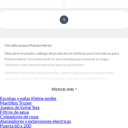
1
Cerraduras para Puerta Interior
Descubre un amplio catálogo de productos en Sodimac para Cerraduras para
Puerta Interior. Encuentra todo lo que necesitas para renovar tu hogar.
¡Visítanos y encuentra inspiración para tus proyectos!
Desde herramientas hasta accesorios, estamos aquí para ayudarte a hacer
realidad tus ideas y renovar tus espacios, creando un ambiente único y
personalizado. Explora nuestra selección de herramientas, materiales y
Mostrar más
accesorios de calidad que te ayudarán a crear un espacio más tú.
Escobas y palas Kleine wolke
Desde remodelaciones hasta proyectos de decoración, estamos aquí para hacer
Martillos Truper
tus ideas realidad. ¡Visítanos y encuentra todo lo que tenemos para ofrecerte en
Juegos de living Tela
Cerraduras para Puerta Interior!
Filtros de agua
Colgadores de ropa
Explora la variedad de productos de Cerraduras para Puerta Interior en
Alargadores y extensiones electricas
Sodimac
Puerta 60 x 200