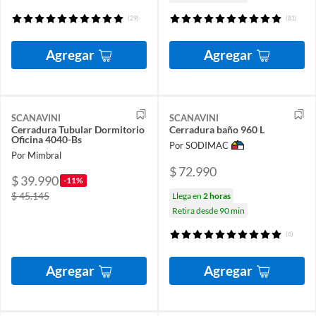
(29)
(81)
Agregar
Agregar
SCANAVINI
SCANAVINI
Cerradura Tubular Dormitorio
Cerradura baño 960 L
Oficina 4040-Bs
Por SODIMAC
Por Mimbral
$ 72.990
$ 39.990
-11%
$ 45.145
Llega en
2 horas
Retira desde 90 min
(6)
Agregar
Agregar