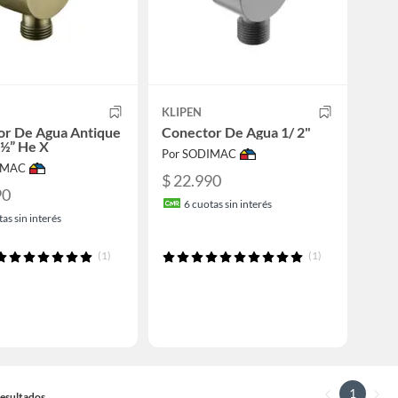
KLIPEN
or De Agua Antique
Conector De Agua 1/ 2"
 ½” He X
Por SODIMAC
IMAC
$ 22.990
90
6
cuotas sin interés
as sin interés
(1)
(1)
1
 Resultados