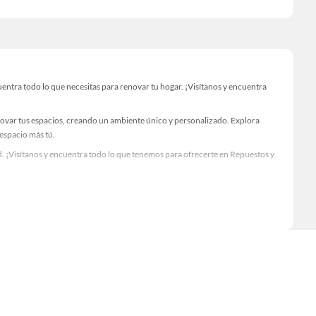
tra todo lo que necesitas para renovar tu hogar. ¡Visítanos y encuentra
novar tus espacios, creando un ambiente único y personalizado. Explora
 espacio más tú.
. ¡Visítanos y encuentra todo lo que tenemos para ofrecerte en Repuestos y
Visítanos y descubre todo lo que tenemos para ofrecerte!
ntra todo lo necesario para tus proyectos de renovación y decoración.