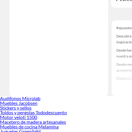
Repuestos
Descubre 
inspiració
Desde her
nuestra se
Desde rem
accesorio
Explora 
Herramient
Encuentra
Audifonos Microlab
¡Visítanos
Muebles Jacobsen
Stickers y sellos
Toldos y pergolas Tododescuento
Motor veloti 1500
Macetero de madera artesanales
Muebles de cocina Melamina
Juguetes Greenlight