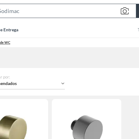
Search
Bar
de Entrega
s de WC
r por
:
endados