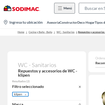
Menú
location-
Ingresa tu ubicación
Asesoría
Constructor
Deco Hogar
Tipos 
icon
Home
Cocina y Baño - Baño
WC - Sanitarios
Repuestos y accesorio
Ordena
Recom
WC - Sanitarios
Repuestos y accesorios de WC -
klipen
Resultados
(
2
)
Filtro seleccionado
klipen
Marca