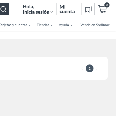
0
Hola
,
Mi
cuenta
Inicia sesión
Tarjetas y cuentas
Tiendas
Ayuda
Vende en Sodimac
1