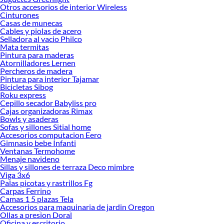
Otros accesorios de interior Wireless
Cinturones
Casas de munecas
Cables y piolas de acero
Selladora al vacio Philco
Mata termitas
Pintura para maderas
Atornilladores Lernen
Percheros de madera
Pintura para interior Tajamar
Bicicletas Sibog
Roku express
Cepillo secador Babyliss pro
Cajas organizadoras Rimax
Bowls y asaderas
Sofas y sillones Sitial home
Accesorios computacion Eero
Gimnasio bebe Infanti
Ventanas Termohome
Menaje navideno
Sillas y sillones de terraza Deco mimbre
Viga 3x6
Palas picotas y rastrillos Fg
Carpas Ferrino
Camas 1 5 plazas Tela
Accesorios para maquinaria de jardin Oregon
Ollas a presion Doral
Oficina y escritorio