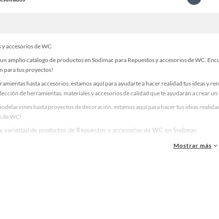
 y accesorios de WC
un amplio catálogo de productos en Sodimac para Repuestos y accesorios de WC. Encuen
n para tus proyectos!
ramientas hasta accesorios, estamos aquí para ayudarte a hacer realidad tus ideas y re
lección de herramientas, materiales y accesorios de calidad que te ayudarán a crear un
odelaciones hasta proyectos de decoración, estamos aquí para hacer tus ideas realidad
s de WC!
la variedad de productos de Repuestos y accesorios de WC en Sodimac
as, materiales y accesorios de calidad para tus proyectos y renovación de espacios. ¡
Mostrar más
 una amplia variedad de productos de Repuestos y accesorios de WC en Sodimac. Encue
 y haz tus ideas realidad!