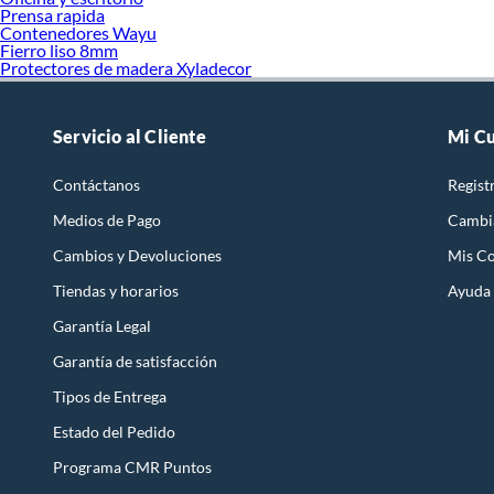
Prensa rapida
Contenedores Wayu
Fierro liso 8mm
Protectores de madera Xyladecor
Servicio al Cliente
Mi C
Contáctanos
Regist
Medios de Pago
Cambi
Cambios y Devoluciones
Mis C
Tiendas y horarios
Ayuda
Garantía Legal
Garantía de satisfacción
Tipos de Entrega
Estado del Pedido
Programa CMR Puntos