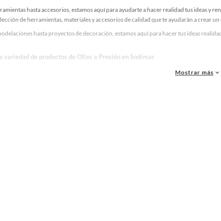
ramientas hasta accesorios, estamos aquí para ayudarte a hacer realidad tus ideas y re
lección de herramientas, materiales y accesorios de calidad que te ayudarán a crear un
delaciones hasta proyectos de decoración, estamos aquí para hacer tus ideas realidad.
la variedad de productos de Ollas a Presión en Sodimac
as, materiales y accesorios de calidad para tus proyectos y renovación de espacios. ¡
Mostrar más
 una amplia variedad de productos de Ollas a Presión en Sodimac. Encuentra todo lo ne
idad!