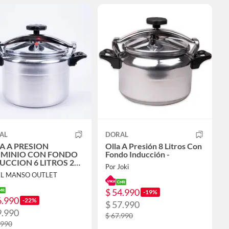
AL
DORAL
A A PRESION
Olla A Presión 8 Litros Con
UMINIO CON FONDO
Fondo Inducción -
UCCION 6 LITROS 22
Por Joki
EL MANSO OUTLET
$ 54.990
-19%
6.990
-22%
$ 57.990
9.990
$ 67.990
.990