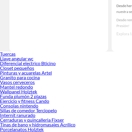
Desde her
nuestra se
Desde remo
Presión!
Explora 
Herramient
Encuentra
Tuercas
ideas real
Llave angular wc
Diferencial electrico Bticino
Closet pequeños
Pinturas y acuarelas Artel
Granito para cocina
Vasos cerveceros
Mantel redondo
Wallpanel Holztek
Funda plumón 2 plazas
Ejercicio y fitness Cando
Consolas nintendo
Sillas de comedor Terciopelo
Internit ranurado
Cerraduras y quincalleria Fixser
Tinas de bano y hidromasajes Acrílico
Porcelanatos Holztek