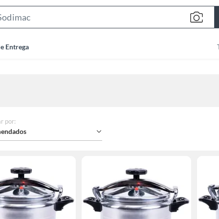
Search
Bar
de Entrega
r por
:
endados