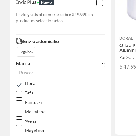
Nuevo
Envío gratis al comprar sobre $49.990 en
productos seleccionados.
DORAL
Envío a domicilio
Olla a P
Alumin
Llega hoy
Por SOD
Marca
$ 47.9
Doral
Tefal
Fantuzzi
Marmicoc
Wens
Magefesa