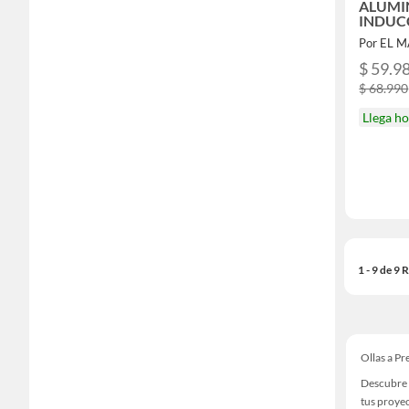
ALUMI
INDUCC
CM
Por EL 
$ 59.9
$ 68.990
Llega h
1 - 9 de 9
Ollas a Pr
Descubre 
tus proye