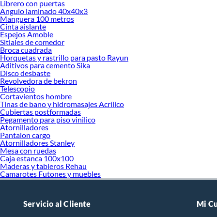
Librero con puertas
Angulo laminado 40x40x3
Manguera 100 metros
Cinta aislante
Espejos Amoble
Sitiales de comedor
Broca cuadrada
Horquetas y rastrillo para pasto Rayun
Aditivos para cemento Sika
Disco desbaste
Revolvedora de bekron
Telescopio
Cortavientos hombre
Tinas de bano y hidromasajes Acrílico
Cubiertas postformadas
Pegamento para piso vinilico
Atornilladores
Pantalon cargo
Atornilladores Stanley
Mesa con ruedas
Caja estanca 100x100
Maderas y tableros Rehau
Camarotes Futones y muebles
Servicio al Cliente
Mi C