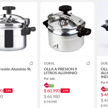
DORAL
DOR
Presión Aluminio 9L
OLLA A PRESION 9
OLL
LITROS ALUMINIO
AL
IND
Por Joki
CM
Por 
90
$ 60.990
-33%
-19%
$ 4
90
$ 64.980
$ 4
$ 74.990
$ 59