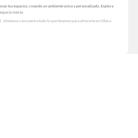
novar tus espacios, creando un ambiente único y personalizado. Explora
 espacio más tú.
 ¡Visítanos y encuentra todo lo que tenemos para ofrecerte en Ollas a
Visítanos y descubre todo lo que tenemos para ofrecerte!
cesario para tus proyectos de renovación y decoración. ¡Visítanos y haz tus