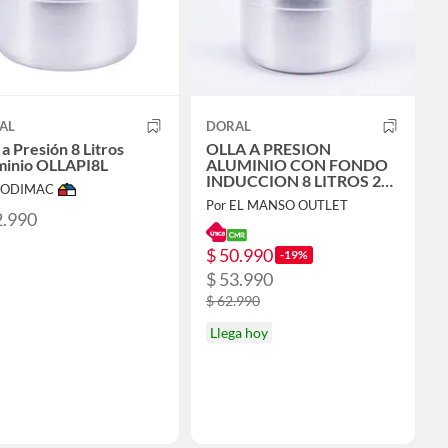
AL
DORAL
 a Presión 8 Litros
OLLA A PRESION
minio OLLAPI8L
ALUMINIO CON FONDO
INDUCCION 8 LITROS 24
 SODIMAC
CM
Por EL MANSO OUTLET
2.990
$ 50.990
-19%
$ 53.990
$ 62.990
Llega hoy