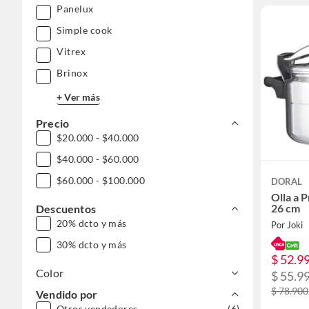
Panelux
Simple cook
Vitrex
Brinox
+ Ver más
Precio
$20.000 - $40.000
$40.000 - $60.000
$60.000 - $100.000
DORAL
Olla a 
26 cm
Descuentos
20% dcto y más
Por Joki
30% dcto y más
$ 52.9
Color
$ 55.9
$ 78.900
Vendido por
Otros vendedores
(6)