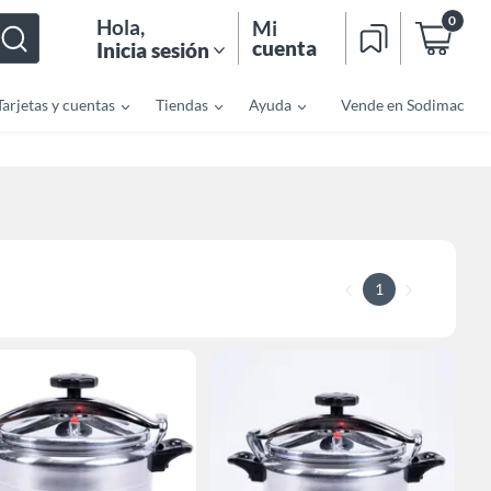
0
Hola
,
Mi
cuenta
Inicia sesión
Tarjetas y cuentas
Tiendas
Ayuda
Vende en Sodimac
1