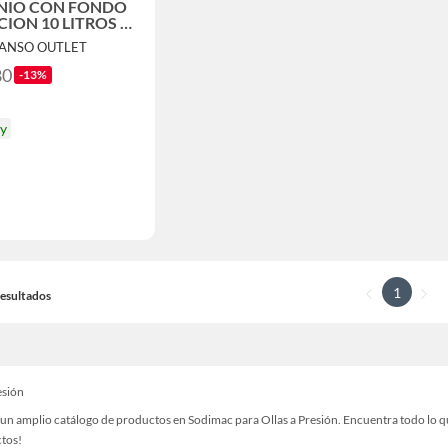
NIO CON FONDO
ION 10 LITROS 26
MANSO OUTLET
80
-13%
oy
1
 Resultados
esión
un amplio catálogo de productos en Sodimac para Ollas a Presión. Encuentra todo lo que
ctos!