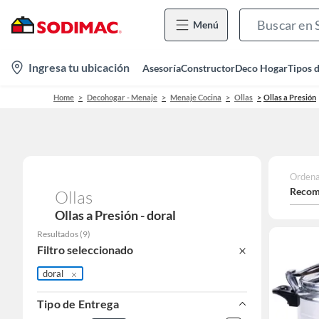
Menú
location-
Ingresa tu ubicación
Asesoría
Constructor
Deco Hogar
Tipos 
icon
Home
Decohogar - Menaje
Menaje Cocina
Ollas
Ollas a Presión
Ordena
Recom
Ollas
Ollas a Presión - doral
Resultados
(
9
)
Filtro seleccionado
doral
Tipo de Entrega