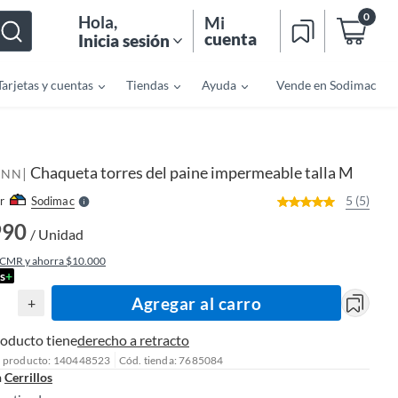
0
Hola
,
Mi
cuenta
Inicia sesión
Tarjetas y cuentas
Tiendas
Ayuda
Vende en Sodimac
o
f
n
I
r
e
Chaqueta torres del paine impermeable talla M
|
l
ANN
l
e
5 (5)
r
Sodimac
S
990
/ Unidad
 CMR y ahorra $10.000
s
+
Agregar al carro
+
roducto tiene
derecho a retracto
l producto: 140448523
Cód. tienda: 7685084
n
Cerrillos