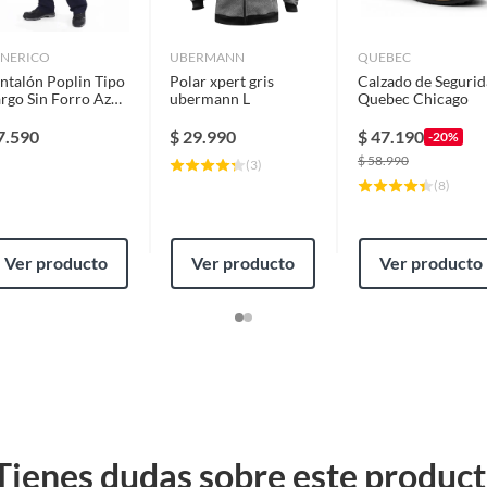
NERICO
UBERMANN
QUEBEC
ntalón Poplin Tipo
Polar xpert gris
Calzado de Seguri
rgo Sin Forro Azul,
ubermann L
Quebec Chicago
lla XXL
7.590
$
29.990
$
47.190
-20%
$
58.990
(
3
)
(
8
)
Ver producto
Ver producto
Ver producto
Tienes dudas sobre este produc