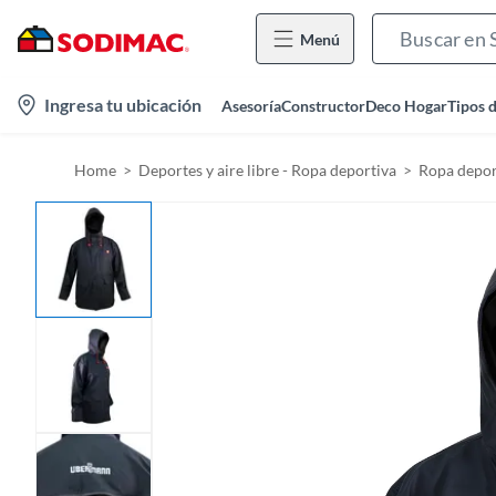
Menú
l
Ingresa tu ubicación
Asesoría
Constructor
Deco Hogar
Tipos 
o
c
Home
Deportes y aire libre - Ropa deportiva
Ropa depor
a
t
i
o
n
-
i
c
o
n