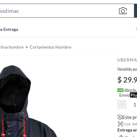
S
e
a
de Entrega
r
c
tiva hombre
Cortavientos Hombre
h
B
UBERM
a
Vendido po
r
$ 29.
Abre tu
Envío
Plu
−
Este p
Cód. de
Entrega e