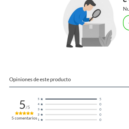
Nu
Opiniones de este producto
5
5
5
0
4
/5
0
3
0
2
5
comentarios
0
1