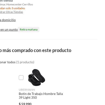
en tienda
imac Homecenter Cerrillos
dan solo 3 unidades
trar Otras Tiendas
a domicilio
 en un punto
Retira mañana
o más comprado con este producto
ionar todos
(1 producto)
UBERMANN
Botín de Trabajo Hombre Talla
39 Light 350
$
59.990