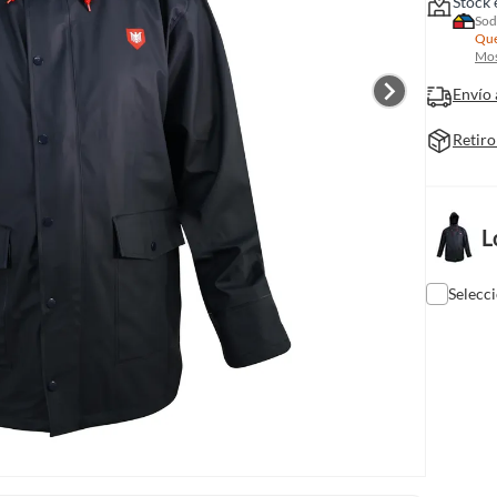
Stock 
Sod
Que
Mos
Envío 
Retiro
L
Selecc