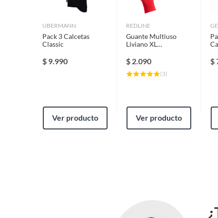
UBERMANN
REDLINE
GE
Pack 3 Calcetas
Guante Multiuso
Pa
Classic
Liviano XL
Ca
Rojo/negro
Ta
$
9.990
$
2.090
$
(
3
)
Ver producto
Ver producto
¿