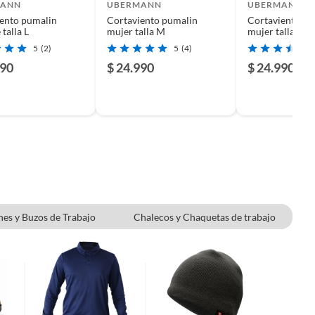
MANN
UBERMANN
UBERMANN
ento pumalin
Cortaviento pumalin
Cortaviento pu
talla L
mujer talla M
mujer talla L
5
(2)
5
(4)
990
$ 24.990
$ 24.990
nes y Buzos de Trabajo
Chalecos y Chaquetas de trabajo