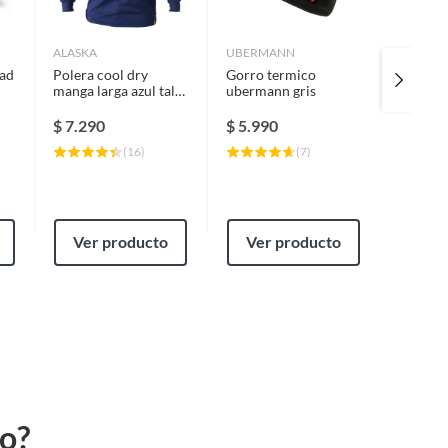
ALASKA
UBERMANN
UBERM
dad
Polera cool dry
Gorro termico
Chaleco
manga larga azul talla
ubermann gris
patriot 
xl
$
7.290
$
5.990
$
17.9
(
16
)
(
7
)
Ver producto
Ver producto
Ver
to?