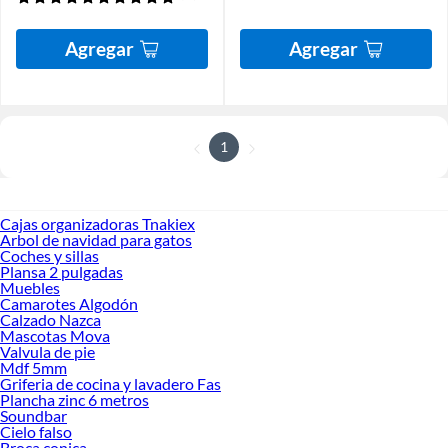
Agregar
Agregar
1
Cajas organizadoras Tnakiex
Arbol de navidad para gatos
Coches y sillas
Plansa 2 pulgadas
Muebles
Camarotes Algodón
Calzado Nazca
Mascotas Mova
Valvula de pie
Mdf 5mm
Griferia de cocina y lavadero Fas
Plancha zinc 6 metros
Soundbar
Cielo falso
Broca conica