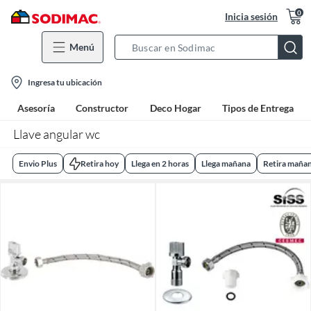
0
Inicia sesión
Menú
Search
Bar
location-
Ingresa tu ubicación
icon
Asesoría
Constructor
Deco Hogar
Tipos de Entrega
Llave angular wc
Envio Plus
Retira hoy
Llega en 2 horas
Llega mañana
Retira maña