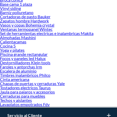
Base cama 1 plaza
Vinyl siding
Barniz poliuretano
Cortadoras de pasto Bauker
Zapatos hombre Hardwork
Vasos y copas Bohemia crystal
Ventanas termopanel Wintec
Set de herramientas electricas e inalambricas Makita
Almohadas Mashini
Calientacamas
Cocina 5
Yoga y pilates
Piscina grande rectangular
Focos y paneles led Halux
Destornilladores Klein tools
Faroles y antorchas Irm
Escalera de aluminio
Timbres inalambricos Philco
Cinta americana
Chapas de puertas y cerraduras Yale
Tostadores electricos Taurus
Jaula para pajaros y accesorios
Cerraduras para muebles
Techos y aislantes
Lavaplatos empotrados Fdv
Servicio al Cliente