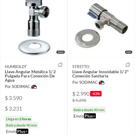
HUMBOLDT
STRETTO
Llave Angular Metálica 1/ 2
Llave Angular Inoxidable 1/ 2"
Pulgada Para Conexión De
Conexión Sanitaria
Agua
Por SODIMAC
Por SODIMAC
$ 2.990
-43%
$ 3.590
$ 5.290
$ 3.231
Retira desde 90 min
Envío
Plus
+
Llega en
2 horas
Retira desde 90 min
Envío
Plus
+