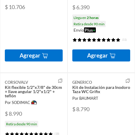
$ 10.706
$ 6.390
Llega en
2 horas
Retira desde 90 min
Envío
Plus
+
(11)
Agregar
Agregar
CORSOVALV
GENERICO
Kit flexible 1/2"x7/8" de 30cm
Kit de Instalación para Inodoro
+ llave angular 1/2"x1/2" +
Taza WC Grifix
teflón
Por BAUMART
Por SODIMAC
$ 8.790
$ 8.990
Retira desde 90 min
(18)