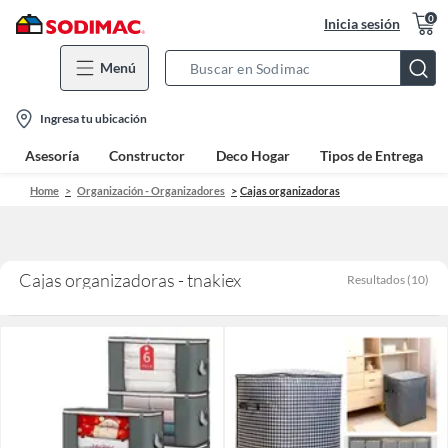
0
Inicia sesión
Menú
Search
Bar
location-
Ingresa tu ubicación
icon
Asesoría
Constructor
Deco Hogar
Tipos de Entrega
Home
Organización - Organizadores
Cajas organizadoras
Cajas organizadoras - tnakiex
Resultados
(
10
)