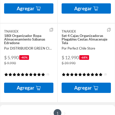
Agregar
Agregar
TNAKIEX
TNAKIEX
180l Organizador Ropa
Set 4 Cajas Organizadoras
Almacenamiento Sábanas
Plegables Cestas Almacenaje
Edredone
Tela
Por DISTRIBUIDOR GREEN CITY SpA
Por Perfect Chile Store
$ 5.990
$ 12.990
-40%
-68%
$ 9.990
$ 39.990
(1)
(2)
Agregar
Agregar
1