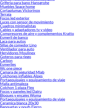
Sodimac. Encuentra todo lo necesario para tus proyectos de renovación y
Griferia para bano Hansgrohe
decoración. ¡Visítanos y haz tus ideas realidad!
Muebles Space home
Cortaplumas Victorinox
Terraja
Focos led exterior
Luces con sensor de movimiento
Cuadros minimalistas
Cables y adaptadores tv y video
Compresores de aire y complementos Kratto
Esmeril de banco
Laca para autos
Sillas de comedor Lino
Ventilador para auto
Hervidores Moulinex
Goteros para riego
Carbon
Esmeriles
Wc one piece
Camara de seguridad Mlab
Colchones inflables Alpes
Portaequipajes y equipamiento de viaje
Malla antimaleza
Colchon 1 plaza Flex
Focos y paneles led Dairu
Bloques y encajes Woma
Portaequipajes y equipamiento de viaje
Ceramica blanca 20x30
Banquetas y poufs Fierro