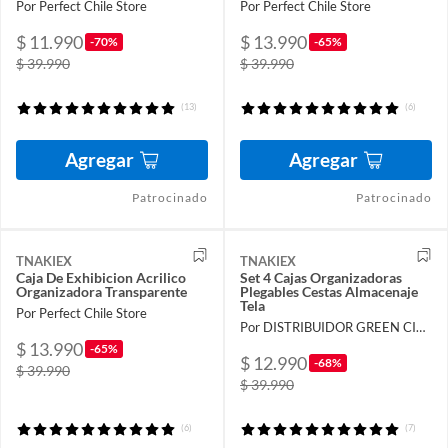
Por Perfect Chile Store
Por Perfect Chile Store
$ 11.990
$ 13.990
-70%
-65%
$ 39.990
$ 39.990
(13)
(6)
Agregar
Agregar
Patrocinado
Patrocinado
TNAKIEX
TNAKIEX
Caja De Exhibicion Acrilico
Set 4 Cajas Organizadoras
Organizadora Transparente
Plegables Cestas Almacenaje
Tela
Por Perfect Chile Store
Por DISTRIBUIDOR GREEN CITY SpA
$ 13.990
-65%
$ 12.990
-68%
$ 39.990
$ 39.990
(6)
(7)