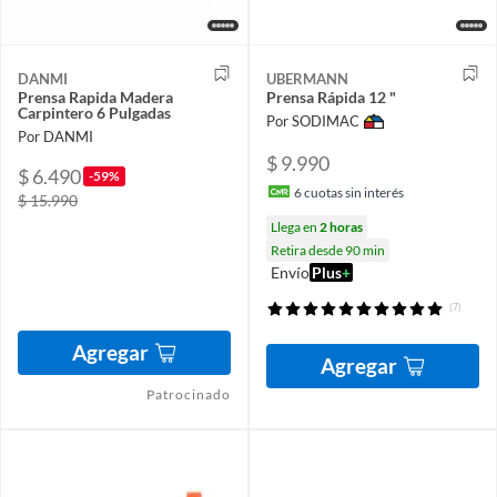
DANMI
UBERMANN
Prensa Rapida Madera
Prensa Rápida 12 "
Carpintero 6 Pulgadas
Por SODIMAC
Por DANMI
$ 9.990
$ 6.490
-59%
6
cuotas sin interés
$ 15.990
Llega en
2 horas
Retira desde 90 min
Envío
Plus
+
(7)
Agregar
Agregar
Patrocinado