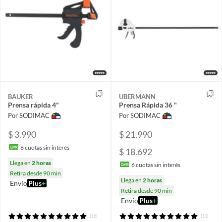
BAUKER
UBERMANN
Prensa rápida 4"
Prensa Rápida 36 "
Por SODIMAC
Por SODIMAC
$ 3.990
$ 21.990
6
cuotas sin interés
$ 18.692
Llega en
2 horas
6
cuotas sin interés
Retira desde 90 min
Llega en
2 horas
Envío
Plus
+
Retira desde 90 min
Envío
Plus
+
(16)
(11)