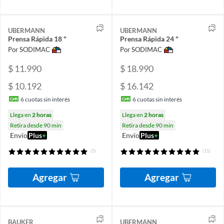
UBERMANN
UBERMANN
Prensa Rápida 18 "
Prensa Rápida 24 "
Por SODIMAC
Por SODIMAC
$ 11.990
$ 18.990
$ 10.192
$ 16.142
6
cuotas sin interés
6
cuotas sin interés
Llega en
2 horas
Llega en
2 horas
Retira desde 90 min
Retira desde 90 min
Envío
Plus
+
Envío
Plus
+
(5)
(11)
Agregar
Agregar
BAUKER
UBERMANN