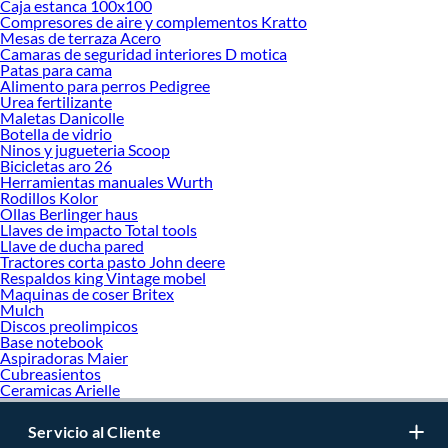
Caja estanca 100x100
Compresores de aire y complementos Kratto
Mesas de terraza Acero
Camaras de seguridad interiores D motica
Patas para cama
Alimento para perros Pedigree
Urea fertilizante
Maletas Danicolle
Botella de vidrio
Ninos y jugueteria Scoop
Bicicletas aro 26
Herramientas manuales Wurth
Rodillos Kolor
Ollas Berlinger haus
Llaves de impacto Total tools
Llave de ducha pared
Tractores corta pasto John deere
Respaldos king Vintage mobel
Maquinas de coser Britex
Mulch
Discos preolimpicos
Base notebook
Aspiradoras Maier
Cubreasientos
Ceramicas Arielle
Servicio al Cliente