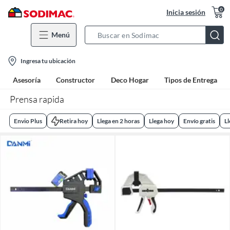
0
Inicia sesión
Menú
Search
Bar
location-
Ingresa tu ubicación
icon
Asesoría
Constructor
Deco Hogar
Tipos de Entrega
Prensa rapida
Envio Plus
Retira hoy
Llega en 2 horas
Llega hoy
Envío gratis
L