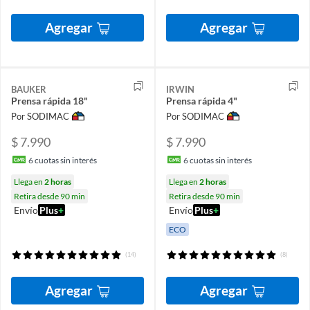
Agregar
Agregar
BAUKER
IRWIN
Prensa rápida 18"
Prensa rápida 4"
Por SODIMAC
Por SODIMAC
$ 7.990
$ 7.990
6
cuotas sin interés
6
cuotas sin interés
Llega en
2 horas
Llega en
2 horas
Retira desde 90 min
Retira desde 90 min
Envío
Plus
+
Envío
Plus
+
ECO
(14)
(8)
Agregar
Agregar