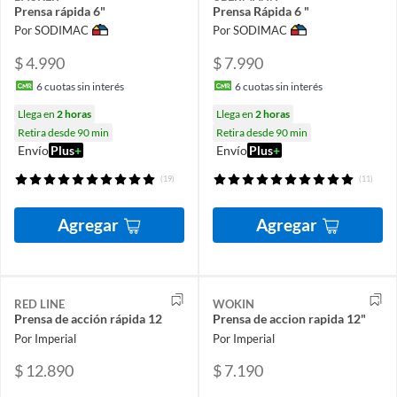
Prensa rápida 6"
Prensa Rápida 6 "
Por SODIMAC
Por SODIMAC
$ 4.990
$ 7.990
6
cuotas sin interés
6
cuotas sin interés
Llega en
2 horas
Llega en
2 horas
Retira desde 90 min
Retira desde 90 min
Envío
Plus
+
Envío
Plus
+
(19)
(11)
Agregar
Agregar
RED LINE
WOKIN
Prensa de acción rápida 12
Prensa de accion rapida 12"
Por Imperial
Por Imperial
$ 12.890
$ 7.190