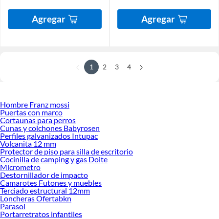
Agregar
Agregar
1
2
3
4
Hombre Franz mossi
Puertas con marco
Cortaunas para perros
Cunas y colchones Babyrosen
Perfiles galvanizados Intupac
Volcanita 12 mm
Protector de piso para silla de escritorio
Cocinilla de camping y gas Doite
Micrometro
Destornillador de impacto
Camarotes Futones y muebles
Terciado estructural 12mm
Loncheras Ofertabkn
Parasol
Portarretratos infantiles