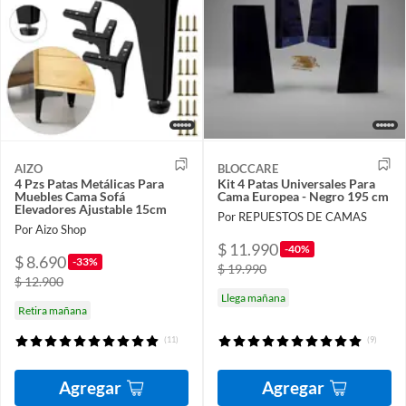
AIZO
BLOCCARE
4 Pzs Patas Metálicas Para
Kit 4 Patas Universales Para
Muebles Cama Sofá
Cama Europea - Negro 195 cm
Elevadores Ajustable 15cm
Por REPUESTOS DE CAMAS
Por Aizo Shop
$ 11.990
-40%
$ 8.690
-33%
$ 19.990
$ 12.900
Llega mañana
Retira mañana
(11)
(9)
Agregar
Agregar