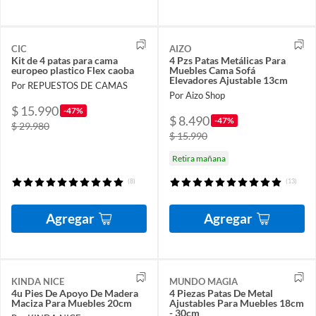
CIC
AIZO
Kit de 4 patas para cama
4 Pzs Patas Metálicas Para
europeo plastico Flex caoba
Muebles Cama Sofá
Elevadores Ajustable 13cm
Por REPUESTOS DE CAMAS
Por Aizo Shop
$ 15.990
-47%
$ 8.490
-47%
$ 29.980
$ 15.990
Retira mañana
(8)
(13)
Agregar
Agregar
KINDA NICE
MUNDO MAGIA
4u Pies De Apoyo De Madera
4 Piezas Patas De Metal
Maciza Para Muebles 20cm
Ajustables Para Muebles 18cm
- 30cm