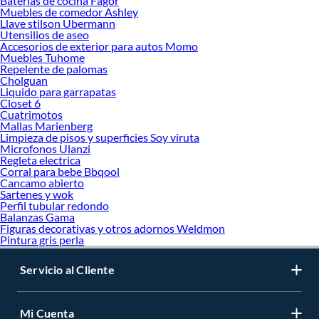
Baterias de cocina Fagor
Muebles de comedor Ashley
Llave stilson Ubermann
Utensilios de aseo
Accesorios de exterior para autos Momo
Muebles Tuhome
Repelente de palomas
Cholguan
Liquido para garrapatas
Closet 6
Cuatrimotos
Mallas Marienberg
Limpieza de pisos y superficies Soy viruta
Microfonos Ulanzi
Regleta electrica
Corral para bebe Bbqool
Cancamo abierto
Sartenes y wok
Perfil tubular redondo
Balanzas Gama
Figuras decorativas y otros adornos Weldmon
Pintura gris perla
Servicio al Cliente
Mi Cuenta