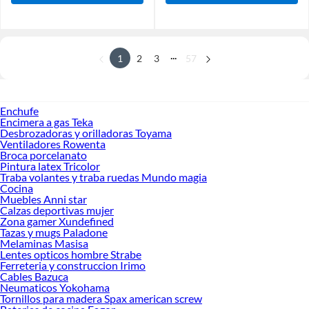
...
1
2
3
57
Enchufe
Encimera a gas Teka
Desbrozadoras y orilladoras Toyama
Ventiladores Rowenta
Broca porcelanato
Pintura latex Tricolor
Traba volantes y traba ruedas Mundo magia
Cocina
Muebles Anni star
Calzas deportivas mujer
Zona gamer Xundefined
Tazas y mugs Paladone
Melaminas Masisa
Lentes opticos hombre Strabe
Ferreteria y construccion Irimo
Cables Bazuca
Neumaticos Yokohama
Tornillos para madera Spax american screw