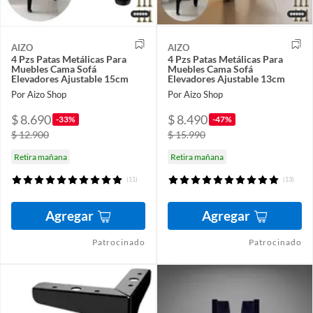
AIZO
AIZO
4 Pzs Patas Metálicas Para
4 Pzs Patas Metálicas Para
Muebles Cama Sofá
Muebles Cama Sofá
Elevadores Ajustable 15cm
Elevadores Ajustable 13cm
Por Aizo Shop
Por Aizo Shop
$ 8.690
$ 8.490
-33%
-47%
$ 12.900
$ 15.990
Retira mañana
Retira mañana
(11)
(13)
Agregar
Agregar
Patrocinado
Patrocinado