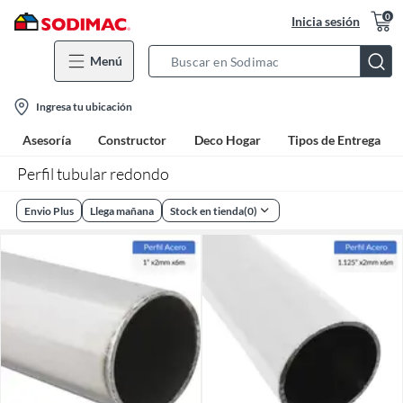
0
Inicia sesión
Menú
Search
Bar
location-
Ingresa tu ubicación
icon
Asesoría
Constructor
Deco Hogar
Tipos de Entrega
Perfil tubular redondo
Envio Plus
Llega mañana
Stock en tienda
(
0
)