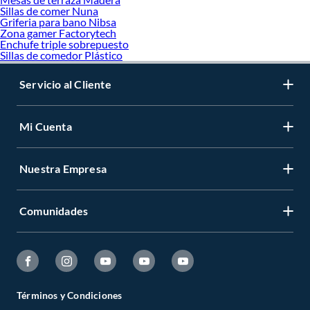
Sillas de comer Nuna
La elección del material es fundamental para garantizar el rendimiento, la
Griferia para bano Nibsa
durabilidad y la apariencia del perfil tubular redondo en cada aplicación. A
Zona gamer Factorytech
continuación, se describen los materiales más comunes disponibles en el
Enchufe triple sobrepuesto
Sillas de comedor Plástico
mercado.
Acero al Carbono (Acero Negro)
Servicio al Cliente
El acero al carbono es el material más utilizado para la fabricación de perfiles
tubulares redondos. Ofrece una excelente relación entre resistencia mecánica y
costo, lo que lo convierte en la opción preferida para estructuras, cerramientos,
Mi Cuenta
marcos y soportes. Sin embargo, requiere tratamientos de protección superficial
como pintura anticorrosiva o galvanizado para evitar la oxidación en ambientes
húmedos o a la intemperie.
Nuestra Empresa
Ventajas:
Alta resistencia mecánica.
Comunidades
Costo accesible.
Fácil de soldar y mecanizar.
Amplia disponibilidad de medidas y espesores.
Consideraciones:
Susceptible a la corrosión sin tratamiento protector.
Mayor peso en comparación con el aluminio.
Términos y Condiciones
Acero Galvanizado