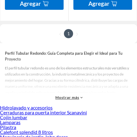
Agregar
Agregar
1
Perfil Tubular Redondo: Guía Completa para Elegir el Ideal para Tu
Proyecto
El perfil tubular redondo es uno de los elementos estructurales más versátiles y
utilizados en la construcción, la industria metalmecánica y los proyectos de
mejoramiento del hogar. Gracias a su forma cilíndrica, distribuye las cargas de
manera uniforme, ofrece una excelente resistencia mecánica y se adapta a una
amplia variedad de aplicaciones, desde cerramientos y barandas hasta
Mostrar más
estructuras portantes y mobiliario. Si está buscando el perfil tubular redondo
adecuado para su próximo proyecto, esta guía le ayudará a entender sus
Hidrolavado y accesorios
características, materiales, medidas disponibles y criterios de selección para que
Cerraduras para puerta interior Scanavini
Cojin lumbar
tome la mejor decisión.
Lamparas
Pilastra
¿Qué Es un Perfil Tubular Redondo?
Calefont splendid 8 litros
Maquinaria de jardin John deere
Un perfil tubular redondo es una pieza metálica hueca de sección circular,