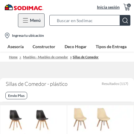
0
Inicia sesión
Menú
Search
Bar
location-
Ingresa tu ubicación
icon
Asesoría
Constructor
Deco Hogar
Tipos de Entrega
Home
Muebles - Muebles de comedor
Sillas de Comedor
Sillas de Comedor - plástico
Resultados
(
117
)
Envio Plus