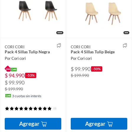
CORI CORI
CORI CORI
Pack 4 Sillas Tulip Negra
Pack 4 Sillas Tulip Beige
Por Cori cori
Por Cori cori
$ 99.990
-50%
$ 94.990
$ 199.990
-53%
$ 99.990
$ 199.990
3
cuotas sin interés
(6)
Agregar
Agregar