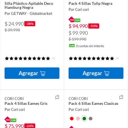
Silla Plástico Apilable Deco
Pack 4 Sillas Tulip Negra
Hamburg Negra
Por Cori cori
Por GETWAY - Globalmarket
$ 24.990
-38%
$ 94.990
-53%
$ 39.990
$ 99.990
$ 199.990
3
cuotas sin interés
(1)
(6)
Agregar
Agregar
CORI CORI
CORI CORI
Pack 4 Sillas Eames Gris
Pack 6 Sillas Eames Clasicas
Por Cori cori
Por Cori cori
$ 75.990
-24%