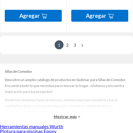
Agregar
Agregar
1
2
3
Sillas de Comedor
Descubre un amplio catálogo de productos en Sodimac para Sillas de Comedor.
Encuentra todo lo que necesitas para renovar tu hogar. ¡Visítanos y encuentra
inspiración para tus proyectos!
Desde herramientas hasta accesorios, estamos aquí para ayudarte a hacer
realidad tus ideas y renovar tus espacios, creando un ambiente único y
personalizado. Explora nuestra selección de herramientas, materiales y
Mostrar más
accesorios de calidad que te ayudarán a crear un espacio más tú.
Herramientas manuales Wurth
Desde remodelaciones hasta proyectos de decoración, estamos aquí para hacer
Pintura para piscinas Epoxy
tus ideas realidad. ¡Visítanos y encuentra todo lo que tenemos para ofrecerte en