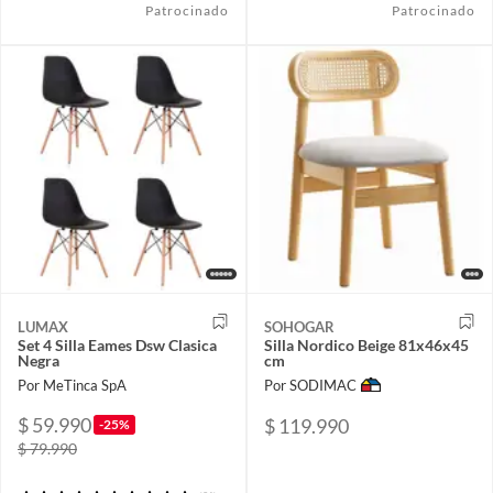
Patrocinado
Patrocinado
LUMAX
SOHOGAR
Set 4 Silla Eames Dsw Clasica
Silla Nordico Beige 81x46x45
Negra
cm
Por MeTinca SpA
Por SODIMAC
$ 59.990
$ 119.990
-25%
$ 79.990