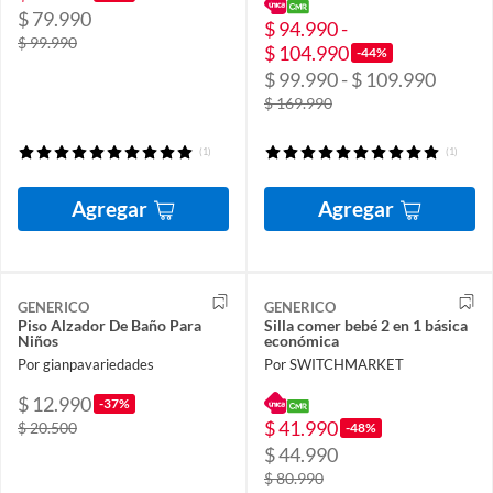
$ 79.990
$ 94.990 -
$ 99.990
$ 104.990
-44%
$ 99.990 - $ 109.990
$ 169.990
(1)
(1)
Agregar
Agregar
GENERICO
GENERICO
Piso Alzador De Baño Para
Silla comer bebé 2 en 1 básica
Niños
económica
Por gianpavariedades
Por SWITCHMARKET
$ 12.990
-37%
$ 41.990
$ 20.500
-48%
$ 44.990
$ 80.990