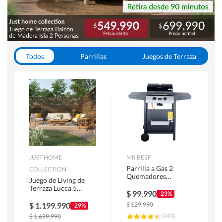
Todos
Parrillas
Juegos de Terraza
Toldos
JUST HOME
MR BEEF
Parrilla a Gas 2
COLLECTION
Quemadores
Juego de Living de
Bandejas Laterales
Terraza Lucca 5
$
99.990
-23%
Personas Natural
$
1.199.990
$
129.990
-29%
(
243
)
$
1.699.990