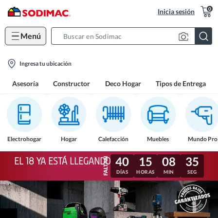
0
Inicia sesión
Menú
Search
Bar
location-
Ingresa tu ubicación
icon
Asesoría
Constructor
Deco Hogar
Tipos de Entrega
Electrohogar
Hogar
Calefacción
Muebles
Mundo Pro
40
15
08
32
EL 18 YA ESTÁ LLEGANDO
DÍAS
HORAS
MIN
SEG