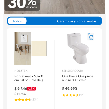
Todos
Ceramicas y Porcelanatos
Calefont y Termos
Pisos Vinilicos
WC y Sanitarios
Pisos Flotantes y Laminados
Pinturas
Duchas y Mamparas
HOLZTEK
SENSI DACQUA
Porcelanato 60x60
One Piece One piece
cm Sal Soluble Beige
a Piso 30,5 cm 6
1.44 m2
Litros Riva Blanco
$
9.346
$
49.990
-19%
$
11.506
(
46
)
(
234
)