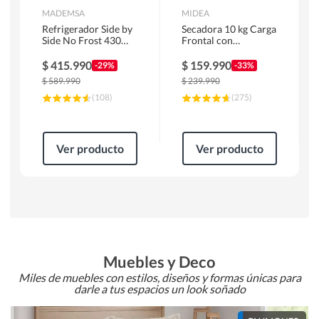
MADEMSA
MIDEA
Refrigerador Side by
Secadora 10 kg Carga
Side No Frost 430
Frontal con
Litros Negro
Evacuación Blanco
MAS430B
MD100A100/W2
$
415.990
$
159.990
-29%
-33%
$
589.990
$
239.990
(
108
)
(
275
)
Ver producto
Ver producto
Muebles y Deco
Miles de muebles con estilos, diseños y formas únicas para
darle a tus espacios un look soñado