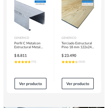
Herramientas Manuales
Sierras Circulares
GENERICO
GENERICO
Perfil C Metalcon
Terciado Estructural
Estructural Metal
Pino 18 mm 122x244
62x20x0.85 mm 6 m
cm
$
8.811
$
23.490
(
93
)
(
868
)
Ver producto
Ver producto