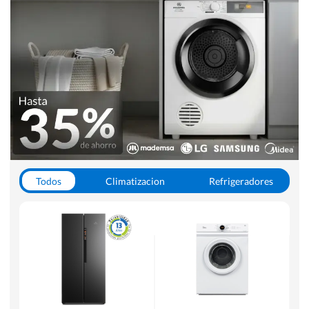
Todos
Climatizacion
Refrigeradores
Lavado y Secado
Cocinas
Aspiradoras
Hornos y Microondas
Otros