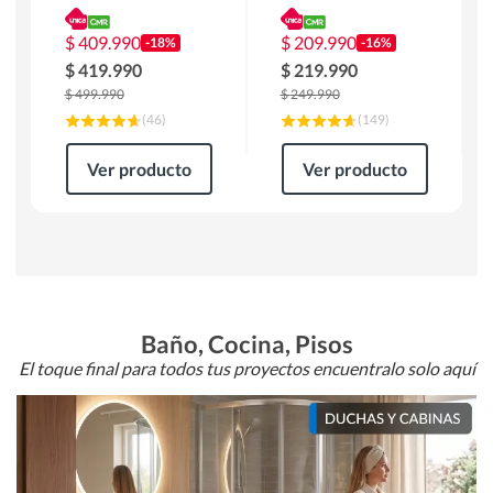
180 x 90 x 76 cm
Atlanta 91x101x94
Café
cm Negro
$
409.990
$
209.990
-18%
-16%
$
419.990
$
219.990
$
499.990
$
249.990
(
46
)
(
149
)
Ver producto
Ver producto
Baño, Cocina, Pisos
El toque final para todos tus proyectos encuentralo solo aquí