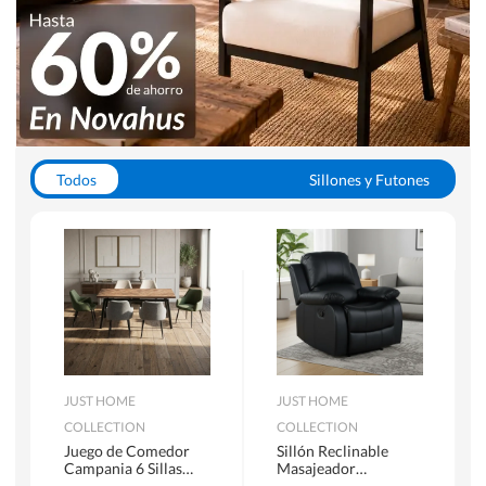
Todos
Sillones y Futones
Juegos de Comedor
Lamparas
Closets
Escritorios y Sillas PC
Racks y Muebles TV
Alfombras
JUST HOME
JUST HOME
COLLECTION
COLLECTION
Juego de Comedor
Sillón Reclinable
Campania 6 Sillas
Masajeador
Mesa Rectangular
Calentador 1 cuerpo