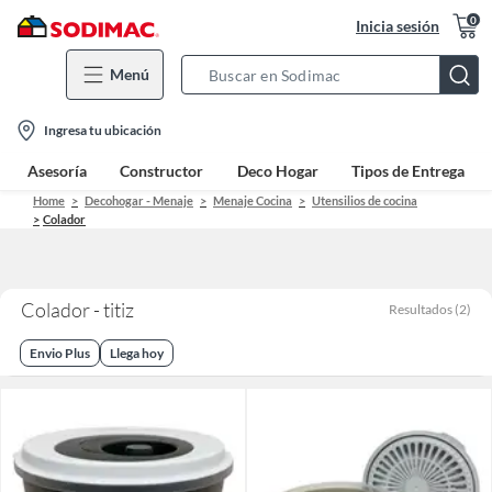
0
Inicia sesión
Menú
Search
Bar
location-
Ingresa tu ubicación
icon
Asesoría
Constructor
Deco Hogar
Tipos de Entrega
Home
Decohogar - Menaje
Menaje Cocina
Utensilios de cocina
Colador
Colador - titiz
Resultados
(
2
)
Envio Plus
Llega hoy