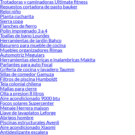
Trotadoras y caminadoras Ultimate fitness
Encuentra una amplia variedad de productos de Colador en Sodimac. Encuentra
Repuestos cortadora de pasto bauker
todo lo necesario para tus proyectos de renovación y decoración. ¡Visítanos y
Reloj niño
haz tus ideas realidad!
Planta cucharita
Sierra copa
Flanches de fierro
Polin impregnado 3 a 4
Toallas de bano Lourdes
Herramientas de jardin Bahco
Basurero para mueble de cocina
Muebles organizadores Rimax
Automotriz Meguiars
Herramientas electricas e inalambricas Makita
Parlantes para auto Focal
Griferia de cocina y lavadero Taumm
Sillas de comedor Gamuza
Filtros de piscina Humboldt
Teja colonial chilena
Mallas para cierre
Olla a presion 8 litros
Aire acondicionado 9000 btu
Focos solares Supercenter
Menaje Herrera maison
Llave de lavaplatos Leforge
Abrigos hombre
Piscinas estructurales Avenli
Aire acondicionado Xiaomi
Antideslizante escalera