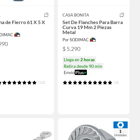
A
CASA BONITA
ha de Fierro 61 X 5 X
Set De Flanches Para Barra
Curva 19 Mm 2 Piezas
Metal
ODIMAC
Por SODIMAC
990
$ 5.290
Llega en
2 horas
Retira desde 90 min
Envío
Plus
+
(12)
(3)