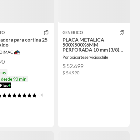
TO
GENERICO
adera para cortina 25
PLACA METALICA
xido
500X500X6MM
PERFORADA 10 mm (3/8)
ODIMAC
ACERO A36 FLANJE
Por oxicorteservicioschile
90
$ 52.699
 hoy
$ 54.990
a desde 90 min
Plus
+
(3)