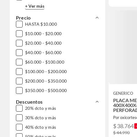
+ Ver más
Precio
HASTA $10.000
$10.000 - $20.000
$20.000 - $40.000
$40.000 - $60.000
$60.000 - $100.000
$100.000 - $200.000
$200.000 - $350.000
$350.000 - $500.000
GENERICO
PLACA ME
$500.000 - $1.000.000
Descuentos
400X400
20% dcto y más
DESDE $1.000.000
PERFORADA
ACERO A36 
Por oxicortes
30% dcto y más
$ 38.764
40% dcto y más
$ 44.990
50% dcto y más