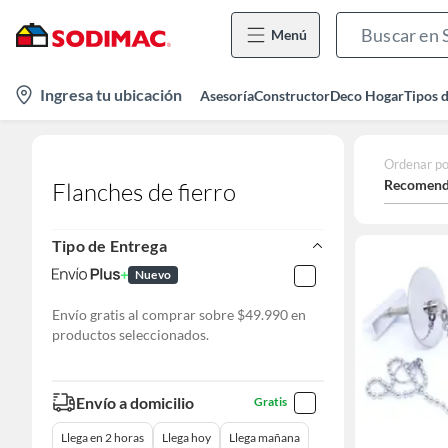
Menú
location-
Ingresa tu ubicación
Asesoría
Constructor
Deco Hogar
Tipos 
icon
Ordenar po
Recomend
Flanches de fierro
Tipo de Entrega
Nuevo
Envío gratis al comprar sobre $49.990 en
productos seleccionados.
Envío a domicilio
Gratis
Llega en 2 horas
Llega hoy
Llega mañana