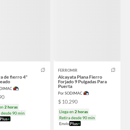
R
FERROMIR
a de fierro 4"
Alcayata Plana Fierro
ceado
Forjado 9 Pulgadas Para
Puerta
ODIMAC
Por SODIMAC
90
$ 10.290
 en
2 horas
Llega en
2 horas
a desde 90 min
Retira desde 90 min
Plus
+
Envío
Plus
+