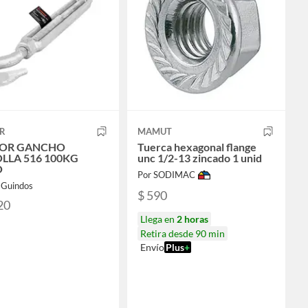
R
MAMUT
SOR GANCHO
Tuerca hexagonal flange
LLA 516 100KG
unc 1/2-13 zincado 1 unid
O
Por SODIMAC
sGuindos
$ 590
20
Llega en
2 horas
Retira desde 90 min
Envío
Plus
+