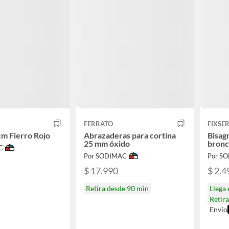
FERRATO
FIXSE
cm Fierro Rojo
Abrazaderas para cortina
Bisagr
25 mm óxido
bron
C
Por SODIMAC
Por S
$ 17.990
$ 2.4
Retira desde 90 min
Llega
Retir
Envío