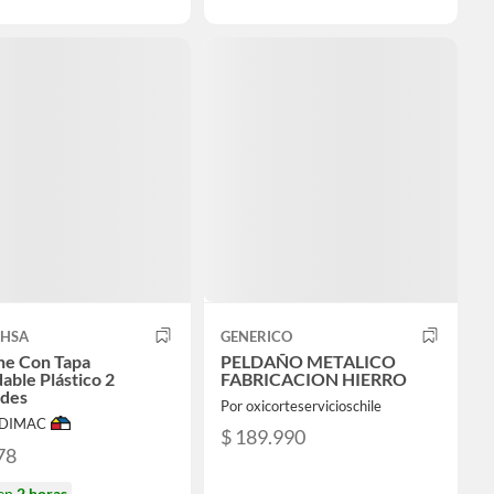
LHSA
GENERICO
he Con Tapa
PELDAÑO METALICO
able Plástico 2
FABRICACION HIERRO
des
Por oxicorteservicioschile
ODIMAC
$ 189.990
78
 en
2 horas