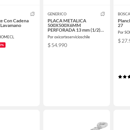
GENERICO
BOSC
ge Con Cadena
PLACA METALICA
Planc
r Lavamano
500X500X6MM
27
PERFORADA 13 mm (1/2)
Por S
ACERO A36 / Flanche
HOMECL
Por oxicorteservicioschile
$ 27.
$ 54.990
0%