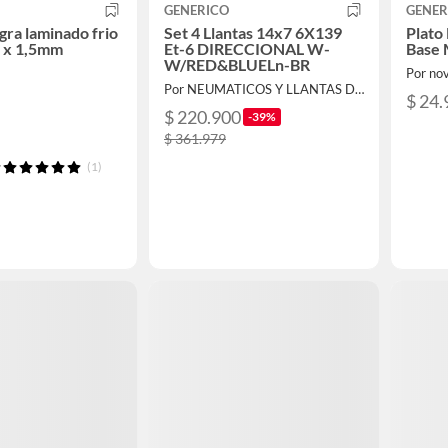
GENERICO
GENER
gra laminado frio
Set 4 Llantas 14x7 6X139
Plato
t x 1,5mm
Et-6 DIRECCIONAL W-
Base 
W/RED&BLUELn-BR
Por no
Por NEUMATICOS Y LLANTAS DEL PACIFICO LIMITADA
$ 24.
$ 220.900
-39%
$ 361.979
(1)