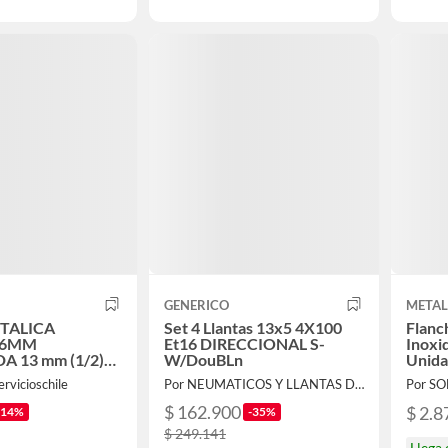
GENERICO
META
TALICA
Set 4 Llantas 13x5 4X100
Flanc
X6MM
Et16 DIRECCIONAL S-
Inoxid
 13 mm (1/2)
W/DouBLn
Unida
/ Flanche / ...
ervicioschile
Por NEUMATICOS Y LLANTAS DEL PACIFICO LIMITADA
Por S
$ 162.900
$ 2.8
-14%
-35%
$ 249.141
Llega