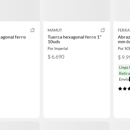
MAMUT
FERRA
agonal ferro
Tuerca hexagonal ferro 1"
Abraz
10uds
mm ó
Por Imperial
Por S
$ 6.690
$ 9.9
Llega
Retir
Envío