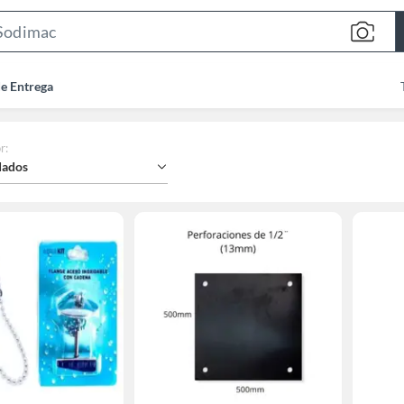
Search
Bar
de Entrega
r
:
ados