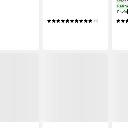
Retir
Envío
(1)