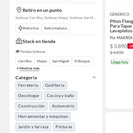
Retiro en un punto
GENERICO
Sodimac Cerrillos, Sodimac Maipú, Sodimac San Miguel, Sodimac El Bosque, Sodimac San Bernardo, Constructor Cantagallo, Sodimac Talagante, Sodimac San Fernando
Piton Flan
Para Tapa
Retira hoy
Retira mañana
Lavaplatos
Por MAKRO
Stock en tienda
$ 3.890
-2
Tiendas Sodimac
$ 4.890
Cerrillos
Maipú
San Miguel
El Bosque
Llega hoy
Mostrar más
Categoría
Ferretería
Gasfitería
Decohogar
Cocina y baño
Construcción
Automotriz
Herramientas y máquinas
Jardín y terraza
Pinturas