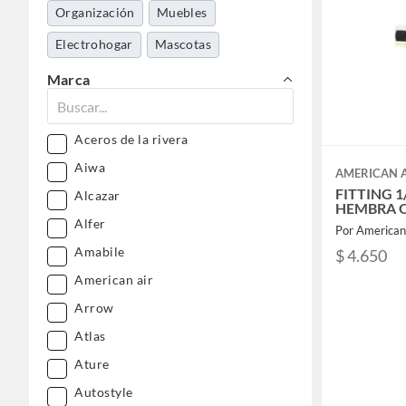
Organización
Muebles
Electrohogar
Mascotas
Dormitorio
Tecnología
Marca
Aseo y limpieza
Aceros de la rivera
Aiwa
AMERICAN 
FITTING 1/
Alcazar
HEMBRA O
Alfer
Por American
Amabile
$ 4.650
American air
Arrow
Atlas
Ature
Autostyle