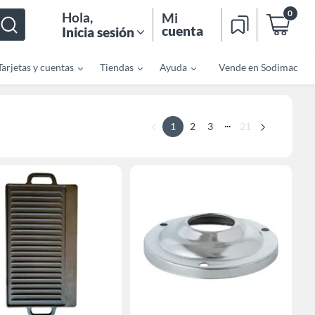
0
Hola
,
Mi
cuenta
Inicia sesión
Tarjetas y cuentas
Tiendas
Ayuda
Vende en Sodimac
...
1
2
3
21