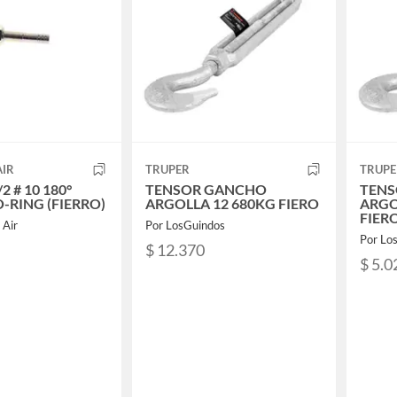
AIR
TRUPER
TRUPE
2 # 10 180°
TENSOR GANCHO
TEN
-RING (FIERRO)
ARGOLLA 12 680KG FIERO
ARGO
FIER
 Air
Por LosGuindos
Por Lo
$ 12.370
$ 5.0