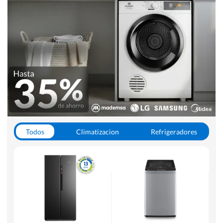
Todos
Climatizacion
Refrigeradores
Lavado y Secado
Cocinas
Aspiradoras
Hornos y Microondas
Otros