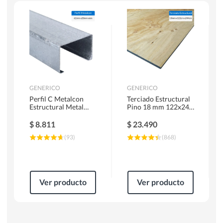
Escaleras
Soldadoras
Herramientas Manuales
Sierras Circulares
GENERICO
GENERICO
Perfil C Metalcon
Terciado Estructural
Estructural Metal
Pino 18 mm 122x244
62x20x0.85 mm 6 m
cm
$
8.811
$
23.490
(
93
)
(
868
)
Ver producto
Ver producto