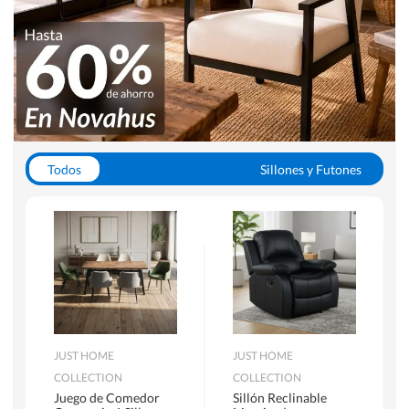
Todos
Sillones y Futones
Juegos de Comedor
Lamparas
Closets
Escritorios y Sillas PC
Racks y Muebles TV
Alfombras
JUST HOME
JUST HOME
COLLECTION
COLLECTION
Juego de Comedor
Sillón Reclinable