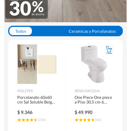
Todos
Ceramicas y Porcelanatos
Calefont y Termos
Pisos Vinilicos
WC y Sanitarios
Pisos Flotantes y Laminados
Pinturas
Duchas y Mamparas
HOLZTEK
SENSI DACQUA
Porcelanato 60x60
One Piece One piece
cm Sal Soluble Beige
a Piso 30,5 cm 6
1.44 m2
Litros Riva Blanco
$
9.346
$
49.990
(
234
)
(
46
)