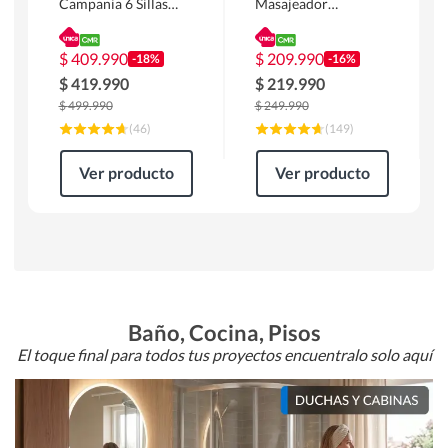
Campania 6 Sillas
Masajeador
Mesa Rectangular
Calentador 1 cuerpo
180 x 90 x 76 cm
Atlanta 91x101x94
Café
cm Negro
$
409.990
$
209.990
-18%
-16%
$
419.990
$
219.990
$
499.990
$
249.990
(
46
)
(
149
)
Ver producto
Ver producto
Baño, Cocina, Pisos
El toque final para todos tus proyectos encuentralo solo aquí