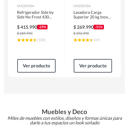
MADEMSA
MADEMSA
Refrigerador Side by
Lavadora Carga
Side No Frost 430
Superior 20 kg Inox
Litros Negro
MDWMT20S
MAS430B
$
415.990
$
269.990
-29%
-31%
$
589.990
$
392.990
(
108
)
(
49
)
Ver producto
Ver producto
Muebles y Deco
Miles de muebles con estilos, diseños y formas únicas para
darle a tus espacios un look soñado