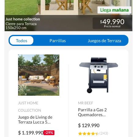
Todos
Parrillas
Juegos de Terraza
Toldos
JUST HOME
MR BEEF
Parrilla a Gas 2
COLLECTION
Quemadores
Juego de Living de
Bandejas Laterales
Terraza Lucca 5
$
129.990
Personas Natural
$
1.199.990
-29%
(
243
)