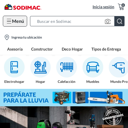
0
Inicia sesión
Menú
Search
Bar
location-
Ingresa tu ubicación
icon
Asesoría
Constructor
Deco Hogar
Tipos de Entrega
Electrohogar
Hogar
Calefacción
Muebles
Mundo Pro