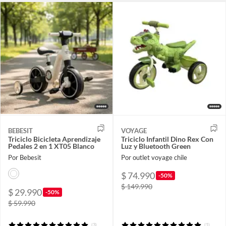
BEBESIT
VOYAGE
Triciclo Bicicleta Aprendizaje
Triciclo Infantil Dino Rex Con
Pedales 2 en 1 XT05 Blanco
Luz y Bluetooth Green
Por Bebesit
Por outlet voyage chile
$ 74.990
-50%
$ 149.990
$ 29.990
-50%
$ 59.990
(3)
(1)