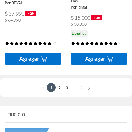
Has
Por BEYAI
Por Rinfal
$ 37.990
-42%
$ 15.000
-50%
$ 64.990
$ 30.000
Llega hoy
(9)
(1)
Agregar
Agregar
...
1
2
3
8
TRICICLO