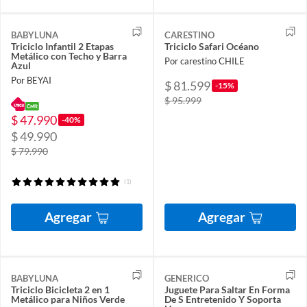
BABYLUNA
CARESTINO
Triciclo Infantil 2 Etapas
Triciclo Safari Océano
Metálico con Techo y Barra
Por carestino CHILE
Azul
Por BEYAI
$ 81.599
-15%
$ 95.999
$ 47.990
-40%
$ 49.990
$ 79.990
(1)
Agregar
Agregar
BABYLUNA
GENERICO
Triciclo Bicicleta 2 en 1
Juguete Para Saltar En Forma
Metálico para Niños Verde
De S Entretenido Y Soporta