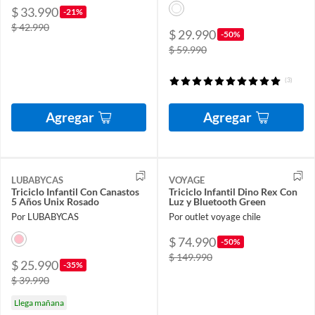
$ 33.990
-21%
$ 42.990
$ 29.990
-50%
$ 59.990
(3)
Agregar
Agregar
LUBABYCAS
VOYAGE
Triciclo Infantil Con Canastos
Triciclo Infantil Dino Rex Con
5 Años Unix Rosado
Luz y Bluetooth Green
Por LUBABYCAS
Por outlet voyage chile
$ 74.990
-50%
$ 149.990
$ 25.990
-35%
$ 39.990
Llega mañana