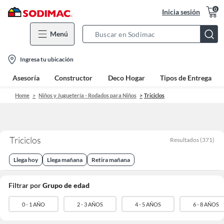
0
Inicia sesión
Menú
Search
Bar
location-
Ingresa tu ubicación
icon
Asesoría
Constructor
Deco Hogar
Tipos de Entrega
Home
Niños y Juguetería - Rodados para Niños
Triciclos
Triciclos
Resultados
(
371
)
Llega hoy
Llega mañana
Retira mañana
Filtrar por
Grupo de edad
0 - 1 AÑO
2 - 3 AÑOS
4 - 5 AÑOS
6 - 8 AÑOS