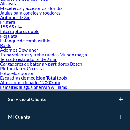
beneficios para el desarrollo físico y cognitivo. Estos productos ayudan a
Alcayata
Maceteros y accesorios Floridis
mejorar la orientación espacial, la fuerza en las piernas y la capacidad de
Jaulas para conejos y roedores
reacción. Asimismo, fomentan la autonomía, ya que los niños aprenden a
Automotriz 3m
desplazarse por sí mismos, lo que refuerza su confianza y seguridad.
Frutera
185 65 r14
En Sodimac podrás encontrar triciclos y correpasillos fabricados con materiales
Interruptores doble
duraderos como acero, aluminio y plásticos de alta resistencia. Además, hay
Hojalata
opciones con diseños coloridos y temáticos que encantan a los niños, así como
Estanque de combustible
Balde
modelos plegables que facilitan el transporte y almacenamiento. Algunos
Adornos Dewinner
triciclos incluyen accesorios como canastos y toldos para mayor funcionalidad.
Traba volantes y traba ruedas Mundo magia
Terciado estructural de 9 mm
Al momento de comprar un triciclo, considera la edad y altura del niño, el tipo de
Cargadores de bateria y partidores Bosch
ruedas y la seguridad del producto. Es recomendable elegir modelos con
Pintura latex Ceresita
sistemas de bloqueo, pedales antideslizantes y estructura estable. También
Fotocelda porton
puedes optar por triciclos evolutivos que se adaptan al crecimiento del niño,
Escuadras de medicion Total tools
Aire acondicionado 12000 btu
ofreciendo mayor durabilidad y aprovechamiento.
Esmaltes al agua Sherwin williams
Encuentra el
triciclo y correpasillos
perfecto en Sodimac y disfruta de la mejor
calidad y precios competitivos. Con opciones para todas las edades y estilos,
Servicio al Cliente
podrás regalar diversión y aprendizaje en cada paseo. Además, aprovecha la
comodidad de comprar online y recibir tu pedido en casa. ¡Haz que cada
aventura sobre ruedas sea segura y emocionante!
Mi Cuenta
Más productos con increíbles ofertas:
Camping