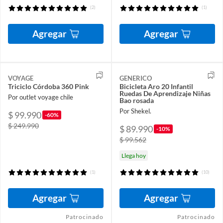
(2)
(1)
Agregar
Agregar
VOYAGE
GENERICO
Triciclo Córdoba 360 Pink
Bicicleta Aro 20 Infantil
Ruedas De Aprendizaje Niñas
Por outlet voyage chile
Bao rosada
Por Shekel.
$ 99.990
-60%
$ 249.990
$ 89.990
-10%
$ 99.562
Llega hoy
(1)
(10)
Agregar
Agregar
Patrocinado
Patrocinado