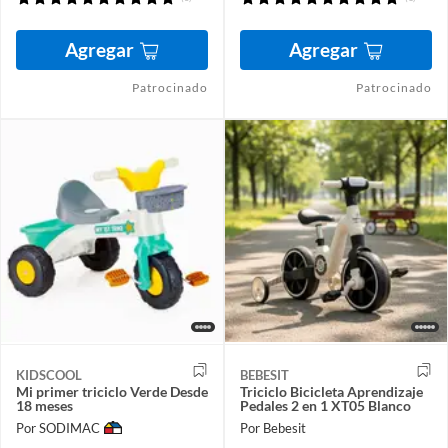
Agregar
Agregar
Patrocinado
Patrocinado
KIDSCOOL
BEBESIT
Mi primer triciclo Verde Desde
Triciclo Bicicleta Aprendizaje
18 meses
Pedales 2 en 1 XT05 Blanco
Por SODIMAC
Por Bebesit