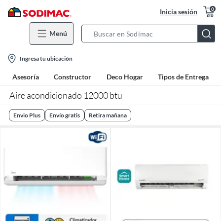
0
Inicia sesión
Menú
Search
Bar
location-
Ingresa tu ubicación
icon
Asesoría
Constructor
Deco Hogar
Tipos de Entrega
Aire acondicionado 12000 btu
Envio Plus
Envío gratis
Retira mañana