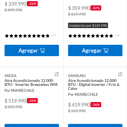
$ 339.990
-32%
$ 359.990
-42%
$ 499.990
$ 619.990
Instalación por $129.990
(35)
(14)
Agregar
Agregar
MIDEA
SAMSUNG
Aire Acondicionado 12.000
Aire Acondicionado 12.000
BTU - Inverter Breezeless Wifi
BTU - Digital Inverter / Frío &
Calor
Por MIAIRECHILE
Por MIAIRECHILE
$ 519.990
-26%
$ 419.990
-26%
$ 699.990
$ 569.990