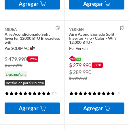
Agregar
Agregar
MIDEA
VERKEN
Aire Acondicionado Split
Aire Acondicionado Split
Inverter 12000 BTU Breezeless
Inverter Frio / Calor - Wifi
wifi
12.000 BTU -
Por SODIMAC
Por Verken
$ 479.990
-29%
$ 279.990
-30%
$ 679.990
$ 289.990
Llega mañana
$ 399.990
Instalación por $129.990
(17)
(1)
Agregar
Agregar