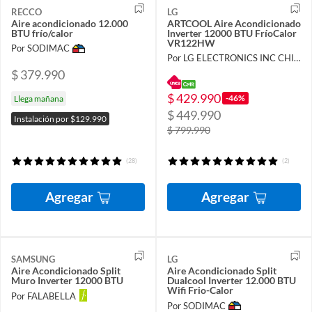
RECCO
LG
Aire acondicionado 12.000
ARTCOOL Aire Acondicionado
BTU frío/calor
Inverter 12000 BTU FríoCalor
VR122HW
Por SODIMAC
Por LG ELECTRONICS INC CHILE LIMITADA
$ 379.990
$ 429.990
-46%
Llega mañana
$ 449.990
Instalación por $129.990
$ 799.990
(28)
(2)
Agregar
Agregar
SAMSUNG
LG
Aire Acondicionado Split
Aire Acondicionado Split
Muro Inverter 12000 BTU
Dualcool Inverter 12.000 BTU
Wifi Frio-Calor
Por FALABELLA
Por SODIMAC