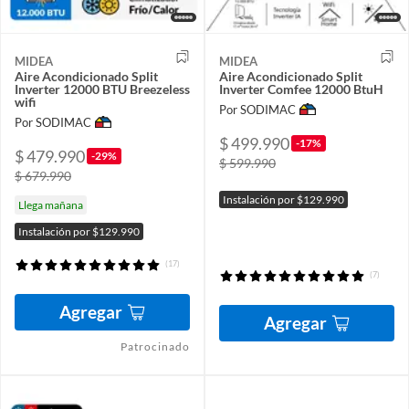
MIDEA
MIDEA
Aire Acondicionado Split
Aire Acondicionado Split
Inverter 12000 BTU Breezeless
Inverter Comfee 12000 BtuH
wifi
Por SODIMAC
Por SODIMAC
$ 499.990
-17%
$ 479.990
-29%
$ 599.990
$ 679.990
Instalación por $129.990
Llega mañana
Instalación por $129.990
(17)
(7)
Agregar
Agregar
Patrocinado