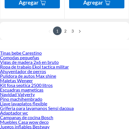
Agregar
Agregar
1
2
3
Tinas bebe Carestino
Comodas pequeñas
Vigas de madera 2x6 en bruto
Ropa de trabajo Ekol tactica militar
Ahuyentador de perros
Pulidora de autos Max shine
Maletas Wenger
Kit fosa septica 2500 litros
Escuadras magneticas
Navidad Vatyerty
Pino machihembrado
Llave lavaplatos flexible
Griferia para lavamanos Sensi dacqua
Adaptador wc
Campanas de cocina Bosch
Muebles Casa wow deco
Juegos inflables Bestway