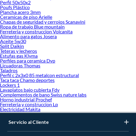
Perfil 50x50x2
Poufs Plástico
Plancha acero 3mm
Ceramicas de piso Arielle
Chapas de seguridad y cerrojos Scanavini
Ropa de trabajo Blue mountain
Ferreteria y construccion Volcanita
Alimento para gatos Josera
Aceite 5w30
Split Daikin
Teteras y lecheros
Estufas gas Klyma
Perfiles para ceramica Dvp
Licuadoras Thomas
Taladros
Perfil c 2x3x0 85 metalcon estructural
Taca taca Chamo deportes
Lockers 1
Lavaplatos bajo cubierta Fdv
Complementos de bano Swiss nature labs
Horno industrial Prochef
Ferreteria y construccion Lp
Electricidad Makita
Servicio al Cliente