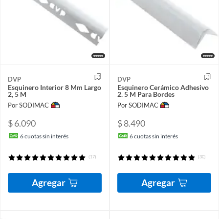
DVP
DVP
Esquinero Interior 8 Mm Largo
Esquinero Cerámico Adhesivo
2, 5 M
2. 5 M Para Bordes
Por SODIMAC
Por SODIMAC
$ 6.090
$ 8.490
6
cuotas sin interés
6
cuotas sin interés
(17)
(30)
Agregar
Agregar