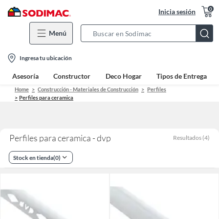
0
Inicia sesión
Menú
Search
Bar
location-
Ingresa tu ubicación
icon
Asesoría
Constructor
Deco Hogar
Tipos de Entrega
Home
Construcción - Materiales de Construcción
Perfiles
Perfiles para ceramica
Perfiles para ceramica - dvp
Resultados
(
4
)
Stock en tienda
(
0
)