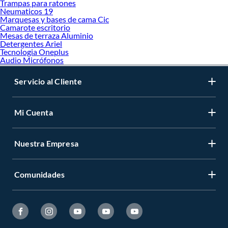
Trampas para ratones
Neumaticos 19
Marquesas y bases de cama Cic
Camarote escritorio
Mesas de terraza Aluminio
Detergentes Ariel
Tecnologia Oneplus
Audio Micrófonos
Servicio al Cliente
Mi Cuenta
Nuestra Empresa
Comunidades