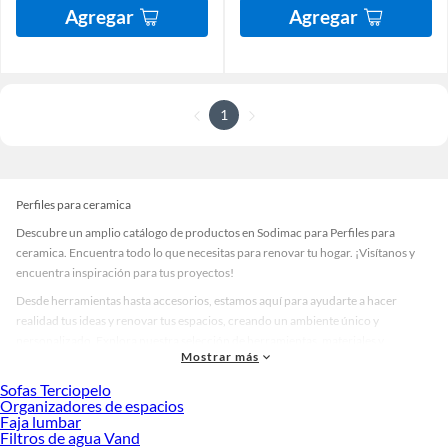
Agregar
Agregar
1
Perfiles para ceramica
Descubre un amplio catálogo de productos en Sodimac para Perfiles para
ceramica. Encuentra todo lo que necesitas para renovar tu hogar. ¡Visítanos y
encuentra inspiración para tus proyectos!
Desde herramientas hasta accesorios, estamos aquí para ayudarte a hacer
realidad tus ideas y renovar tus espacios, creando un ambiente único y
personalizado. Explora nuestra selección de herramientas, materiales y
Mostrar más
accesorios de calidad que te ayudarán a crear un espacio más tú.
Sofas Terciopelo
Desde remodelaciones hasta proyectos de decoración, estamos aquí para hacer
Organizadores de espacios
tus ideas realidad. ¡Visítanos y encuentra todo lo que tenemos para ofrecerte en
Faja lumbar
Perfiles para ceramica!
Filtros de agua Vand