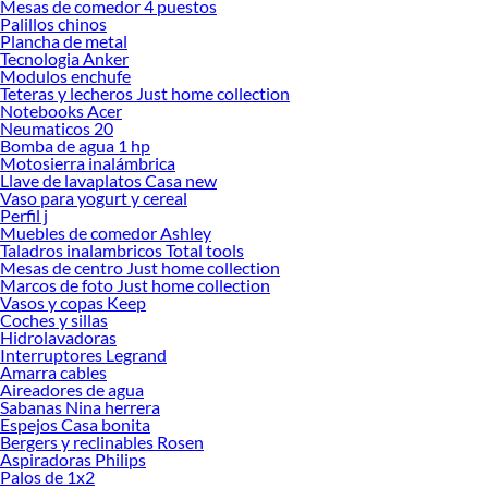
Mesas de comedor 4 puestos
Explora la variedad de productos de Perfiles para ceramica en Sodimac
Palillos chinos
Plancha de metal
Herramientas, materiales y accesorios de calidad para tus proyectos y
Tecnologia Anker
renovación de espacios. ¡Visítanos y descubre todo lo que tenemos para
Modulos enchufe
ofrecerte!
Teteras y lecheros Just home collection
Notebooks Acer
Encuentra una amplia variedad de productos de Perfiles para ceramica en
Neumaticos 20
Sodimac. Encuentra todo lo necesario para tus proyectos de renovación y
Bomba de agua 1 hp
decoración. ¡Visítanos y haz tus ideas realidad!
Motosierra inalámbrica
Llave de lavaplatos Casa new
Vaso para yogurt y cereal
Perfil j
Muebles de comedor Ashley
Taladros inalambricos Total tools
Mesas de centro Just home collection
Marcos de foto Just home collection
Vasos y copas Keep
Coches y sillas
Hidrolavadoras
Interruptores Legrand
Amarra cables
Aireadores de agua
Sabanas Nina herrera
Espejos Casa bonita
Bergers y reclinables Rosen
Aspiradoras Philips
Palos de 1x2