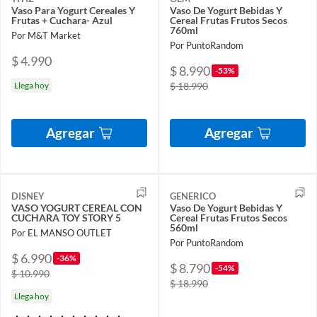
Vaso Para Yogurt Cereales Y
Vaso De Yogurt Bebidas Y
Frutas + Cuchara- Azul
Cereal Frutas Frutos Secos
760ml
Por M&T Market
Por PuntoRandom
$ 4.990
$ 8.990
-53%
Llega hoy
$ 18.990
Agregar
Agregar
DISNEY
GENERICO
VASO YOGURT CEREAL CON
Vaso De Yogurt Bebidas Y
CUCHARA TOY STORY 5
Cereal Frutas Frutos Secos
560ml
Por EL MANSO OUTLET
Por PuntoRandom
$ 6.990
-36%
$ 8.790
-54%
$ 10.990
$ 18.990
Llega hoy