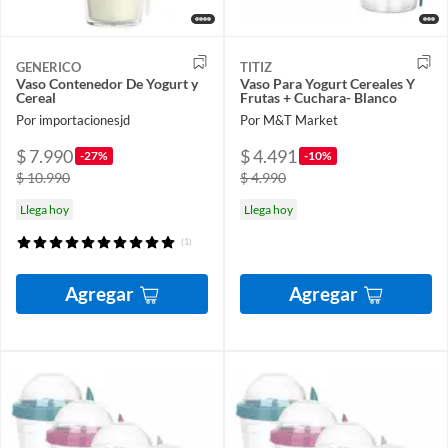
GENERICO
TITIZ
Vaso Contenedor De Yogurt y
Vaso Para Yogurt Cereales Y
Cereal
Frutas + Cuchara- Blanco
Por importacionesjd
Por M&T Market
$ 7.990
$ 4.491
-27%
-10%
$ 10.990
$ 4.990
Llega hoy
Llega hoy
(1)
Agregar
Agregar