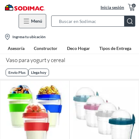
0
Inicia sesión
Menú
Search
Bar
location-
Ingresa tu ubicación
icon
Asesoría
Constructor
Deco Hogar
Tipos de Entrega
Vaso para yogurt y cereal
Envio Plus
Llega hoy