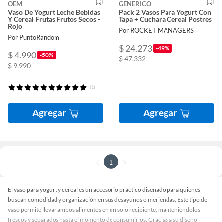
OEM
GENERICO
Vaso De Yogurt Leche Bebidas
Pack 2 Vasos Para Yogurt Con
Y Cereal Frutas Frutos Secos -
Tapa + Cuchara Cereal Postres
Rojo
Por ROCKET MANAGERS
Por PuntoRandom
$ 24.273
-49%
$ 4.990
-50%
$ 47.332
$ 9.990
(1)
Agregar
Agregar
1
El vaso para yogurt y cereal es un accesorio práctico diseñado para quienes
buscan comodidad y organización en sus desayunos o meriendas. Este tipo de
vaso permite llevar ambos alimentos en un solo recipiente, manteniéndolos
frescos y separados hasta el momento de consumirlos. Gracias a su diseño