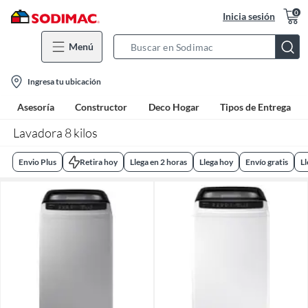
0
Inicia sesión
Menú
Search
Bar
location-
Ingresa tu ubicación
icon
Asesoría
Constructor
Deco Hogar
Tipos de Entrega
Lavadora 8 kilos
Envio Plus
Retira hoy
Llega en 2 horas
Llega hoy
Envío gratis
L