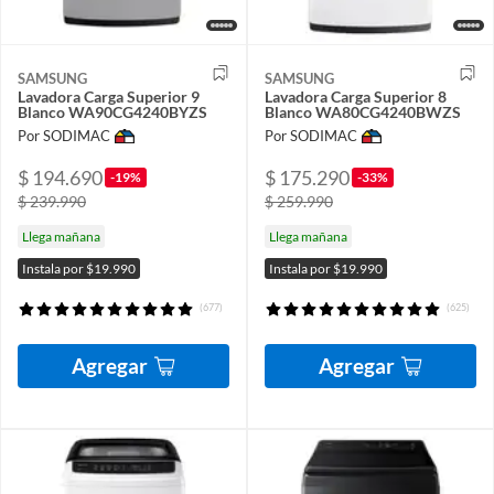
SAMSUNG
SAMSUNG
Lavadora Carga Superior 9
Lavadora Carga Superior 8
Blanco WA90CG4240BYZS
Blanco WA80CG4240BWZS
Por SODIMAC
Por SODIMAC
$ 194.690
$ 175.290
-19%
-33%
$ 239.990
$ 259.990
Llega mañana
Llega mañana
Instala por $19.990
Instala por $19.990
(677)
(625)
Agregar
Agregar