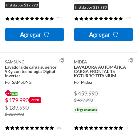
Instala por $19.990
Instala por $19.990
(628)
(216)
Agregar
Agregar
SAMSUNG
MIDEA
Lavadora de carga superior
LAVADORA AUTOMÁTICA
9Kg con tecnología Digital
CARGA FRONTAL 15
Inverter
KGTURBO TITANIUM
MF200W150BT
Por SAMSUNG
Por Midea
$ 459.990
$ 179.990
$ 499.990
-25%
$ 189.990
Llega mañana
$ 239.990
(101)
(4)