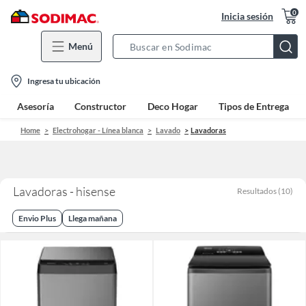
0
Inicia sesión
Menú
Search
Bar
location-
Ingresa tu ubicación
icon
Asesoría
Constructor
Deco Hogar
Tipos de Entrega
Home
Electrohogar - Línea blanca
Lavado
Lavadoras
Lavadoras - hisense
Resultados
(
10
)
Envio Plus
Llega mañana