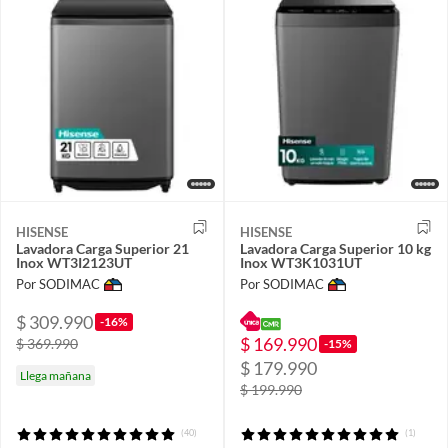
HISENSE
HISENSE
Lavadora Carga Superior 21
Lavadora Carga Superior 10 kg
Inox WT3I2123UT
Inox WT3K1031UT
Por SODIMAC
Por SODIMAC
$ 309.990
-16%
$ 169.990
$ 369.990
-15%
$ 179.990
Llega mañana
$ 199.990
(40)
(1)