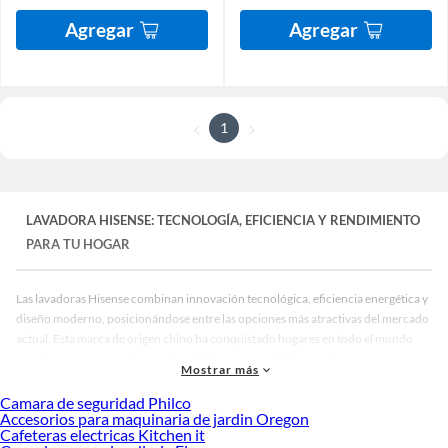
Agregar
Agregar
1
LAVADORA HISENSE: TECNOLOGÍA, EFICIENCIA Y RENDIMIENTO
PARA TU HOGAR
Las lavadoras Hisense combinan innovación tecnológica, eficiencia energética y
diseño moderno, posicionándose entre las opciones más atractivas del mercado
actual. Esta marca de origen chino ha conquistado hogares en todo el mundo
gracias a su compromiso con la calidad y su capacidad para ofrecer
Mostrar más
electrodomésticos de alto rendimiento a precios competitivos, convirtiéndose
en una alternativa sólida frente a marcas tradicionales europeas y americanas.
Camara de seguridad Philco
Accesorios para maquinaria de jardin Oregon
¿Por Qué Elegir una Lavadora Hisense?
Cafeteras electricas Kitchen it