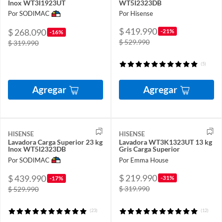
Inox WT3I1923UT
WT5I2323DB
Por SODIMAC
Por Hisense
$ 419.990
$ 268.090
-21%
-16%
$ 529.990
$ 319.990
(5)
Agregar
Agregar
HISENSE
HISENSE
Lavadora Carga Superior 23 kg
Lavadora WT3K1323UT 13 kg
Inox WT5I2323DB
Gris Carga Superior
Por SODIMAC
Por Emma House
$ 219.990
$ 439.990
-31%
-17%
$ 319.990
$ 529.990
(23)
(12)