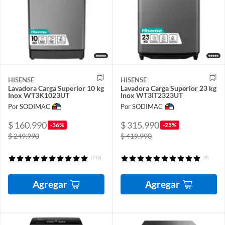
HISENSE
HISENSE
Lavadora Carga Superior 10 kg
Lavadora Carga Superior 23 kg
Inox WT3K1023UT
Inox WT3IT2323UT
Por SODIMAC
Por SODIMAC
$ 160.990
$ 315.990
-36%
-25%
$ 249.990
$ 419.990
(216)
(9)
Agregar
Agregar