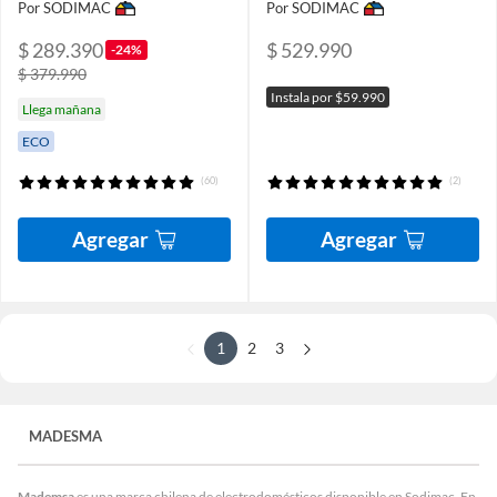
Por SODIMAC
Por SODIMAC
$ 289.390
$ 529.990
-24%
$ 379.990
Instala por $59.990
Llega mañana
ECO
(60)
(2)
Agregar
Agregar
1
2
3
MADESMA
Mademsa
es una marca chilena de electrodomésticos disponible en Sodimac. En