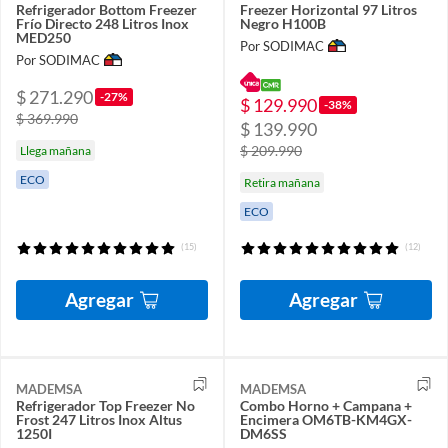
Refrigerador Bottom Freezer
Freezer Horizontal 97 Litros
Frío Directo 248 Litros Inox
Negro H100B
MED250
Por SODIMAC
Por SODIMAC
$ 271.290
-27%
$ 129.990
-38%
$ 369.990
$ 139.990
$ 209.990
Llega mañana
ECO
Retira mañana
ECO
(15)
(12)
Agregar
Agregar
MADEMSA
MADEMSA
Refrigerador Top Freezer No
Combo Horno + Campana +
Frost 247 Litros Inox Altus
Encimera OM6TB-KM4GX-
1250I
DM6SS