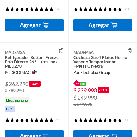
(11)
(195)
Agregar
Agregar
MADEMSA
MADEMSA
Refrigerador Bottom Freezer
Cocina a Gas 4 Platos Horno
Frío Directo 262 Litros Inox
Vapor y Temporizador
MED270
FM4TPC Negra
Por SODIMAC
Por Electrolux Group
$ 262.290
-33%
$ 239.990
-31%
$ 389.990
$ 249.990
Llega mañana
$ 349.990
ECO
(23)
(11)
Agregar
Agregar