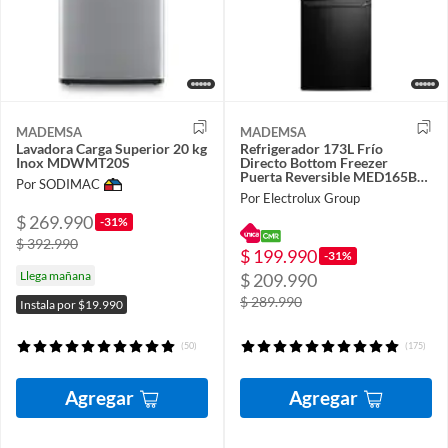
MADEMSA
MADEMSA
Lavadora Carga Superior 20 kg
Refrigerador 173L Frío
Inox MDWMT20S
Directo Bottom Freezer
Puerta Reversible MED165B
Por SODIMAC
Negro.
Por Electrolux Group
$ 269.990
-31%
$ 392.990
$ 199.990
-31%
Llega mañana
$ 209.990
$ 289.990
Instala por $19.990
(50)
(175)
Agregar
Agregar