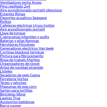
Ventiladores techo Anwo
Pino cepillado 2x4
Aire acondicionado portatil silencioso
Estantes Rimax
Deportes acuaticos Seawave
Rollizo
Cafeteras electricas Ursus trotter
Aire acondicionado portatil
Llave de torque
Cubrecamas infantiles y quilts
Baterias y pilas Rayovac
Hervidores Moulinex
Generadores electricos Van beek
Cortinas blackout termicas
Pintura para fibrocemento
Ropa de trabajo Maritex
Organizadores de closet
Arbol de navidad piramide
Listeles
Secadores de pelo Gama
Ferreteria Vortex
Tecles y winches
Maquinas de pop corn
Sarten para tortillas
Bicicletas Sibog
Lapices True
Accesorios batidoras
Barra cooper