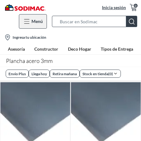
0
Inicia sesión
Menú
Search
Bar
location-
Ingresa tu ubicación
icon
Asesoría
Constructor
Deco Hogar
Tipos de Entrega
Plancha acero 3mm
Envio Plus
Llega hoy
Retira mañana
Stock en tienda
(
0
)