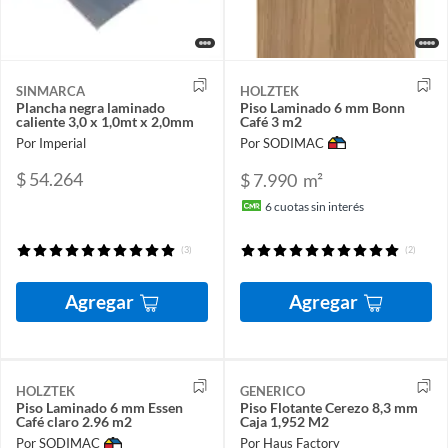
SINMARCA
HOLZTEK
Plancha negra laminado
Piso Laminado 6 mm Bonn
caliente 3,0 x 1,0mt x 2,0mm
Café 3 m2
Por Imperial
Por SODIMAC
$ 54.264
$ 7.990
m²
6
cuotas sin interés
(3)
(2)
Agregar
Agregar
HOLZTEK
GENERICO
Piso Laminado 6 mm Essen
Piso Flotante Cerezo 8,3 mm
Café claro 2.96 m2
Caja 1,952 M2
Por SODIMAC
Por Haus Factory