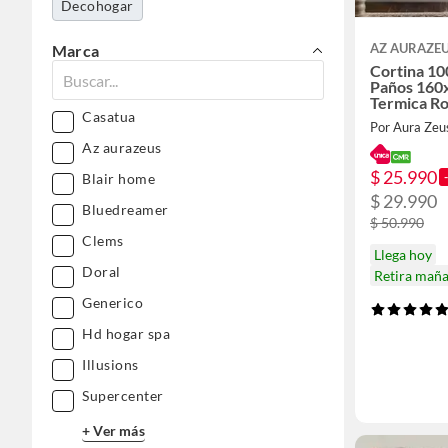
Decohogar
AZ AURAZE
Marca
Cortina 10
Paños 160
Termica Ro
Casatua
Por Aura Zeu
Az aurazeus
$ 25.990
Blair home
$ 29.990
Bluedreamer
$ 50.990
Clems
Llega hoy
Doral
Retira mañ
Generico
Hd hogar spa
Illusions
Supercenter
+ Ver más