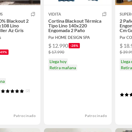
US
VIDITA
SUPER
0% Blackout 2
Cortina Blackout Térmica
2 Pañ
x108 Lino
Tipo Lino 140x220
Engom
ller Az Gris
Engomada 2 Paño
Cm Gr
s
Por HOME DESIGN SPA
$ 12.990
$ 18.
-28%
$ 17.990
$ 39.9
-49%
Llega hoy
Llega
Retira mañana
Retir
ana
(2)
Patrocinado
Patrocinado