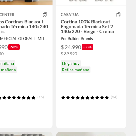
CENTER
CASATUA
os Cortinas Blackout
Cortina 100% Blackout
ado Térmica 140x240
Engomada Termica Set 2
is
140x220 - Beige - Crema
Por COMERCIAL GLOBAL LIMITADA
Por Builder Brands
990
$ 24.990
-53%
-38%
90
$ 39.990
 mañana
Llega hoy
a mañana
Retira mañana
(16)
(34)