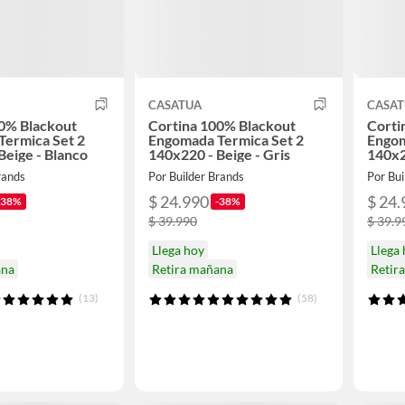
CASATUA
CASA
0% Blackout
Cortina 100% Blackout
Corti
Termica Set 2
Engomada Termica Set 2
Engom
Beige - Blanco
140x220 - Beige - Gris
140x2
rands
Por Builder Brands
Por Bui
$ 24.990
$ 24.
-38%
-38%
$ 39.990
$ 39.9
Llega hoy
Llega
ana
Retira mañana
Retir
(13)
(58)