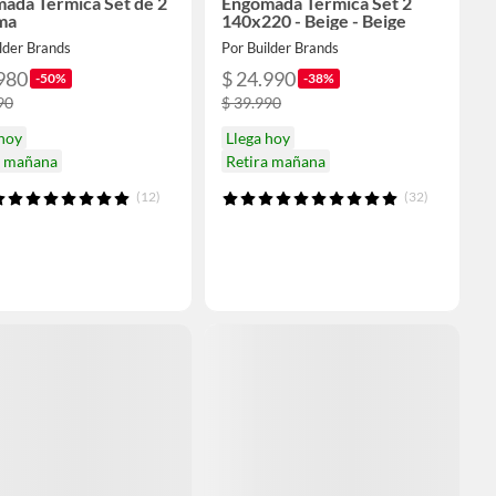
ada Termica Set de 2
Engomada Termica Set 2
ma
140x220 - Beige - Beige
lder Brands
Por Builder Brands
980
$ 24.990
-50%
-38%
90
$ 39.990
 hoy
Llega hoy
a mañana
Retira mañana
(12)
(32)