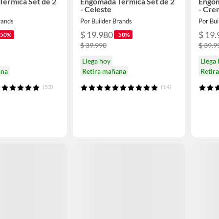
ermica Set de 2
Engomada Termica Set de 2
Engom
- Celeste
- Cre
rands
Por Builder Brands
Por Bui
$ 19.980
$ 19.
-50%
-50%
$ 39.990
$ 39.9
Llega hoy
Llega
ana
Retira mañana
Retir
(53)
(14)