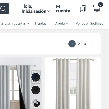
0
Hola
,
Mi
cuenta
Inicia sesión
Tarjetas y cuentas
Tiendas
Ayuda
Vende en Sodimac
1
2
3