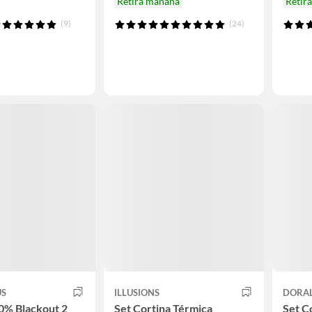
Retira mañana
Retir
(9)
(24)
US
ILLUSIONS
DORA
0% Blackout 2
Set Cortina Térmica
Set C