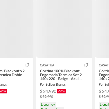
CASATUA
CASA
mi Blackout x2
Cortina 100% Blackout
Corti
ermica Doble
Engomada Termica Set 2
Engom
e
140x220 - Beige - Azul
140x2
marino
oscur
rands
Por Builder Brands
Por Bui
$ 24.990
$ 24.
-40%
-38%
$ 39.990
$ 39.9
Llega hoy
Llega