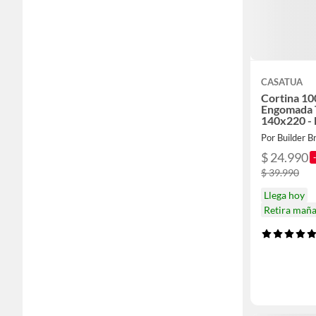
CASATUA
Cortina 10
Engomada 
140x220 - 
Por Builder B
$ 24.990
$ 39.990
Llega hoy
Retira mañ