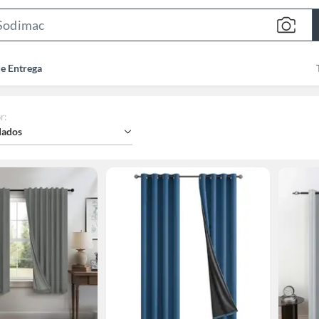
Search
Bar
de Entrega
r
:
ados