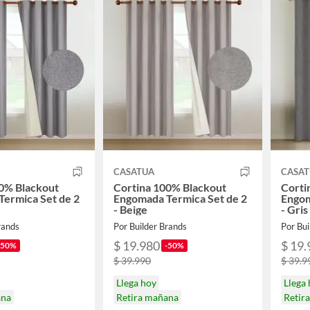
CASATUA
CASA
0% Blackout
Cortina 100% Blackout
Corti
ermica Set de 2
Engomada Termica Set de 2
Engom
- Beige
- Gris
rands
Por Builder Brands
Por Bui
$ 19.980
$ 19.
-50%
-50%
$ 39.990
$ 39.9
Llega hoy
Llega
ana
Retira mañana
Retir