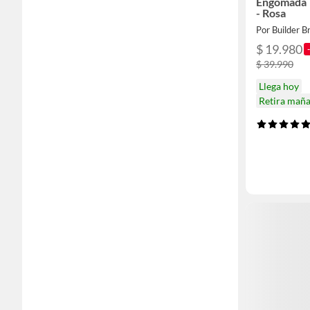
Engomada T
- Rosa
Por Builder B
$ 19.980
$ 39.990
Llega hoy
Retira mañ