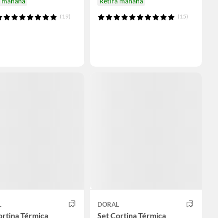
a mañana
Retira mañana
(19)
(15)
L
DORAL
ortina Térmica
Set Cortina Térmica