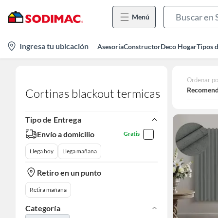
Menú
location-
Ingresa tu ubicación
Asesoría
Constructor
Deco Hogar
Tipos 
icon
Ordenar po
Recomend
Cortinas blackout termicas
Tipo de Entrega
Envío a domicilio
Gratis
Llega hoy
Llega mañana
Retiro en un punto
Retira mañana
Categoría