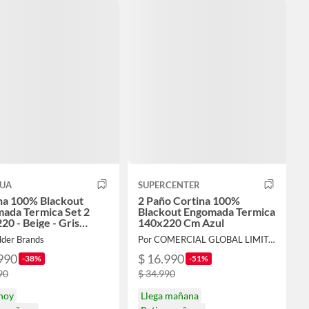
TUA
SUPERCENTER
na 100% Blackout
2 Paño Cortina 100%
ada Termica Set 2
Blackout Engomada Termica
20 - Beige - Gris
140x220 Cm Azul
o
lder Brands
Por COMERCIAL GLOBAL LIMITADA
990
$ 16.990
-38%
-51%
90
$ 34.990
 hoy
Llega mañana