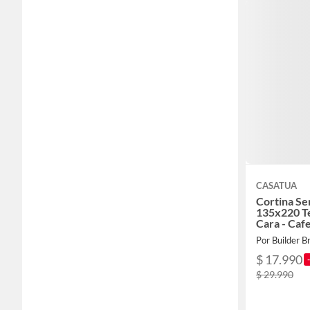
CASATUA
Cortina Se
135x220 T
Cara - Caf
Por Builder B
$ 17.990
$ 29.990