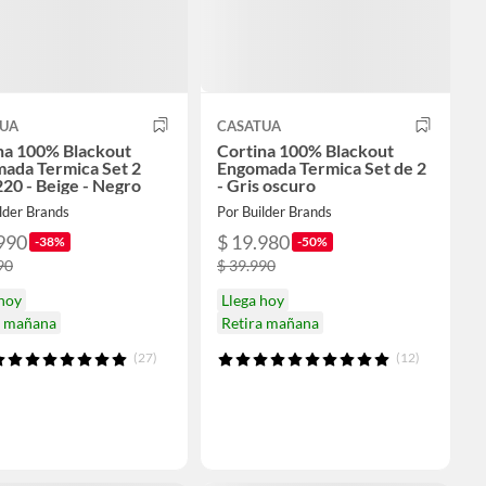
TUA
CASATUA
na 100% Blackout
Cortina 100% Blackout
ada Termica Set 2
Engomada Termica Set de 2
20 - Beige - Negro
- Gris oscuro
lder Brands
Por Builder Brands
990
$ 19.980
-38%
-50%
90
$ 39.990
 hoy
Llega hoy
a mañana
Retira mañana
(27)
(12)