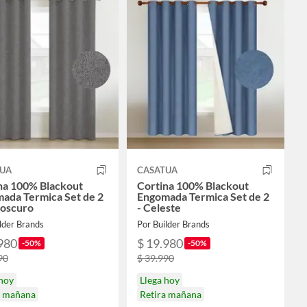
TUA
CASATUA
na 100% Blackout
Cortina 100% Blackout
ada Termica Set de 2
Engomada Termica Set de 2
 oscuro
- Celeste
lder Brands
Por Builder Brands
980
$ 19.980
-50%
-50%
90
$ 39.990
 hoy
Llega hoy
a mañana
Retira mañana