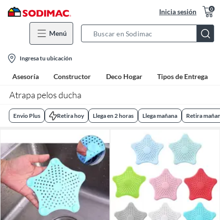
0
Inicia sesión
Menú
Search
Bar
location-
Ingresa tu ubicación
icon
Asesoría
Constructor
Deco Hogar
Tipos de Entrega
Atrapa pelos ducha
Envio Plus
Retira hoy
Llega en 2 horas
Llega mañana
Retira maña