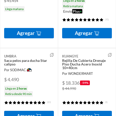
$ 41.414
Llega en
2 horas
Retira mañana
Llega mañana
Envío
Plus
+
(95)
Agregar
Agregar
UMBRA
KUANGYE
Saca pelos para ducha Star
Rejilla De Cubierta Drenaje
calipso
Piso Ducha Acero Inoxid
10×40cm
Por SODIMAC
Por WONDERMART
$ 4.490
$ 18.336
-59%
$ 44.990
Llega en
2 horas
Retira desde 90 min
(83)
(8)
Agregar
Agregar