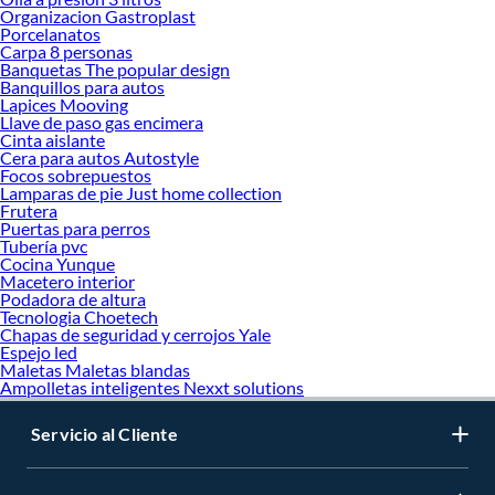
Organizacion Gastroplast
Porcelanatos
Carpa 8 personas
Banquetas The popular design
Banquillos para autos
Lapices Mooving
Llave de paso gas encimera
Cinta aislante
Cera para autos Autostyle
Focos sobrepuestos
Lamparas de pie Just home collection
Frutera
Puertas para perros
Tubería pvc
Cocina Yunque
Macetero interior
Podadora de altura
Tecnologia Choetech
Chapas de seguridad y cerrojos Yale
Espejo led
Maletas Maletas blandas
Ampolletas inteligentes Nexxt solutions
Servicio al Cliente