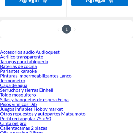
1
Accesorios audio Audioquest
Acrilico transparente
Tarugos para tabiqueria
Baterias de cocina
Parlantes karaoke
Pinturas impermeabilizantes Lanco
Termometro
Capa de agua
Serruchos y sierras Einhell
Toldo mosquitero
Sillas y banquetas de espera Felpa
Pisos vinilicos Dib
Juegos inflables Hobby market
Otros repuestos y autopartes Matsumoto
Perfil rectangular 75 x 50
Cinta peligro
Calientacamas 2 plazas
Olla a presion 3 litros