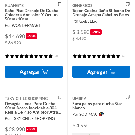
KUANGYE
GENERICO
Baño Piso Drenaje De Ducha
Tapón Cocina Baño Silicona De
Coladera Anti-olor Y Oculto
Drenaje Atrapa Cabellos Pelos
50cm×10cm
Por GABELLA
Por WONDERMART
$ 3.580
-20%
$ 14.690
-60%
$ 4.490
$ 36.990
(2)
(3)
Agregar
Agregar
TSKY CHILE SHOPPING
UMBRA
Desagüe Lineal Para Ducha
Saca pelos para ducha Star
60cm Acero Inoxidable 304
blanco
Rejilla De Piso Antiolor Atrapa
Por SODIMAC
Pelo
Por TSKY CHILE SHOPPING
$ 4.990
$ 28.990
-30%