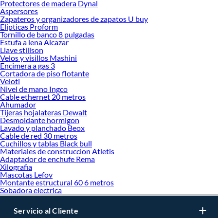
Protectores de madera Dynal
Aspersores
Zapateros y organizadores de zapatos U buy
Elipticas Proform
Tornillo de banco 8 pulgadas
Estufa a lena Alcazar
Llave stillson
Velos y visillos Mashini
Encimera a gas 3
Cortadora de piso flotante
Veloti
Nivel de mano Ingco
Cable ethernet 20 metros
Ahumador
Tijeras hojalateras Dewalt
Desmoldante hormigon
Lavado y planchado Beox
Cable de red 30 metros
Cuchillos y tablas Black bull
Materiales de construccion Atletis
Adaptador de enchufe Rema
Xilografia
Mascotas Lefov
Montante estructural 60 6 metros
Sobadora electrica
Servicio al Cliente