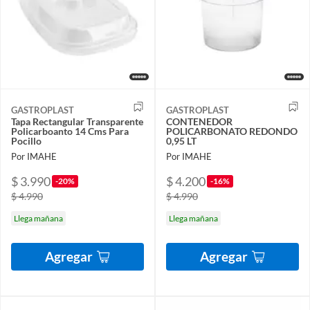
GASTROPLAST
GASTROPLAST
Tapa Rectangular Transparente
CONTENEDOR
Policarboanto 14 Cms Para
POLICARBONATO REDONDO
Pocillo
0,95 LT
Por IMAHE
Por IMAHE
$ 3.990
$ 4.200
-20%
-16%
$ 4.990
$ 4.990
Llega mañana
Llega mañana
Agregar
Agregar