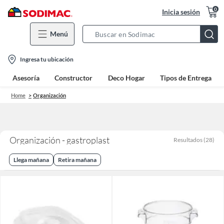
0
Inicia sesión
Menú
Search
Bar
location-
Ingresa tu ubicación
icon
Asesoría
Constructor
Deco Hogar
Tipos de Entrega
Home
Organización
Organización - gastroplast
Resultados
(
28
)
Llega mañana
Retira mañana