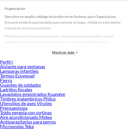
Organización
Descubre un amplio catálogo de productos en Sodimac para Organización.
Encuentra todo lo que necesitas para renovar tu hogar. ¡Visítanos y encuentra
inspiración para tus proyectos!
Desde herramientas hasta accesorios, estamos aquí para ayudarte a hacer
realidad tus ideas y renovar tus espacios, creando un ambiente único y
personalizado. Explora nuestra selección de herramientas, materiales y
Mostrar más
accesorios de calidad que te ayudarán a crear un espacio más tú.
Perfil l
Desde remodelaciones hasta proyectos de decoración, estamos aquí para hacer
Aislante para ventanas
tus ideas realidad. ¡Visítanos y encuentra todo lo que tenemos para ofrecerte en
Lamparas infantiles
Organización!
Termos Ecovessel
Fierro
Explora la variedad de productos de Organización en Sodimac
Guantes de soldador
Ladrillos fiscales
Herramientas, materiales y accesorios de calidad para tus proyectos y
Lavaplatos empotrados Kuangye
renovación de espacios. ¡Visítanos y descubre todo lo que tenemos para
Timbres inalambricos Philco
ofrecerte!
Utensilios de aseo Virutex
Prensaestopa
Encuentra una amplia variedad de productos de Organización en Sodimac.
Toldo pergola con cortinas
Encuentra todo lo necesario para tus proyectos de renovación y decoración.
Aire acondicionado Midea
¡Visítanos y haz tus ideas realidad!
Antiparasitarios para perros
Microondas Teka