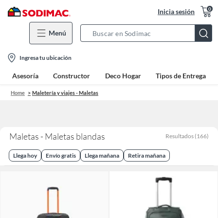
0
Inicia sesión
Menú
Search
Bar
location-
Ingresa tu ubicación
icon
Asesoría
Constructor
Deco Hogar
Tipos de Entrega
Home
Maletería y viajes - Maletas
Maletas - Maletas blandas
Resultados
(
166
)
Llega hoy
Envío gratis
Llega mañana
Retira mañana