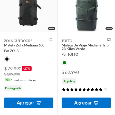
ZOLA OUTDOORS
TOTTO
Maleta Zola Mediana 60L
Maleta De Viaje Mediana Trip
23 Kilos Verde
Por ZOLA
Por TOTTO
$ 79.990
-27%
$ 62.990
$ 109.990
6
cuotas sin interés
Llega hoy
Envío
gratis
(1)
Agregar
Agregar