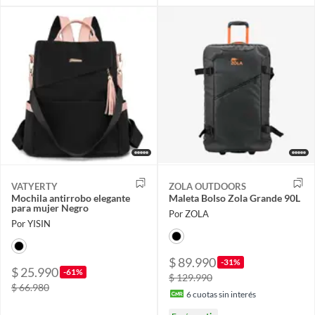
VATYERTY
ZOLA OUTDOORS
Mochila antirrobo elegante
Maleta Bolso Zola Grande 90L
para mujer Negro
Por ZOLA
Por YISIN
$ 89.990
-31%
$ 25.990
-61%
$ 129.990
$ 66.980
6
cuotas sin interés