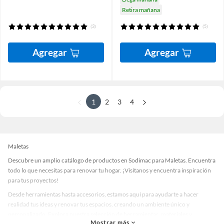
Retira mañana
(3)
(5)
Agregar
Agregar
1
2
3
4
Maletas
Descubre un amplio catálogo de productos en Sodimac para Maletas. Encuentra
todo lo que necesitas para renovar tu hogar. ¡Visítanos y encuentra inspiración
para tus proyectos!
Desde herramientas hasta accesorios, estamos aquí para ayudarte a hacer
realidad tus ideas y renovar tus espacios, creando un ambiente único y
personalizado. Explora nuestra selección de herramientas, materiales y
Mostrar más