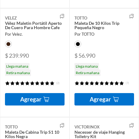
VELEZ
TOTTO
Vélez Maletín Portátil Aperto
Maleta De 10 Kilos Trip
De Cuero Para Hombre Cafe
Pequeña Negro
Por Velez.
Por TOTTO
$ 239.990
$ 56.990
Llega mañana
Llega mañana
Retira mañana
Retira mañana
(2)
(7)
Agregar
Agregar
TOTTO
VICTORINOX
Maleta De Cabina Trip S1 10
Necesser de viaje Hanging
Kilos Negra
Toiletry Kit