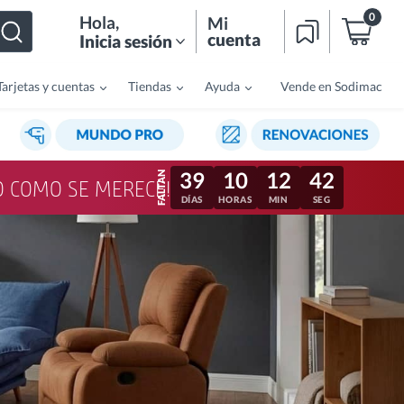
0
Hola
,
Mi
cuenta
Inicia sesión
Tarjetas y cuentas
Tiendas
Ayuda
Vende en Sodimac
39
10
12
39
LO COMO SE MERECE!
DÍAS
HORAS
MIN
SEG