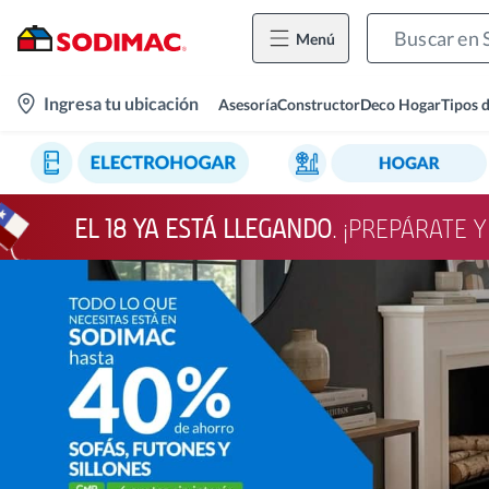
Menú
location-
Ingresa tu ubicación
Asesoría
Constructor
Deco Hogar
Tipos 
icon
EL 18 YA ESTÁ LLEGANDO
. ¡PREPÁRATE 