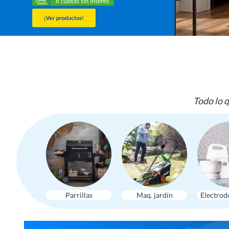
Todo lo q
Parrillas
Maq. jardín
Electrod