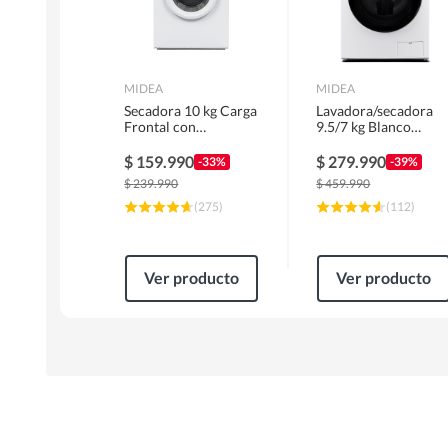
MIDEA
MIDEA
Secadora 10 kg Carga
Lavadora/secadora
Frontal con
9.5/7 kg Blanco
Evacuación Blanco
MLSF-095B/W
MD100A100/W2
$
159.990
$
279.990
-33%
-39%
$
239.990
$
459.990
(
275
)
(
112
)
Ver producto
Ver producto