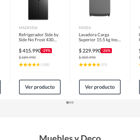
MADEMSA
MIDEA
Refrigerador Side by
Lavadora Carga
Side No Frost 430
Superior 15.5 kg Inox
Litros Negro
MLS-155GE04N
MAS430B
$
415.990
$
229.990
-29%
-26%
$
589.990
$
309.990
(
108
)
(
55
)
Ver producto
Ver producto
Muebles y Deco