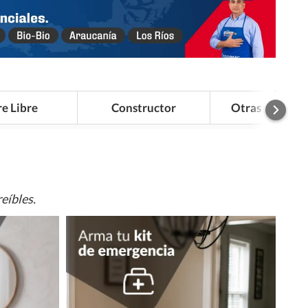
re Libre
Constructor
Otras Categor
eíbles.