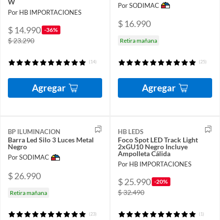
W
Por SODIMAC
Por HB IMPORTACIONES
$ 16.990
$ 14.990
-36%
$ 23.290
Retira mañana
(14)
(25)
Agregar
Agregar
BP ILUMINACION
HB LEDS
Barra Led Silo 3 Luces Metal
Foco Spot LED Track Light
Negro
2xGU10 Negro Incluye
Ampolleta Cálida
Por SODIMAC
Por HB IMPORTACIONES
$ 26.990
$ 25.990
-20%
$ 32.490
Retira mañana
(23)
(1)