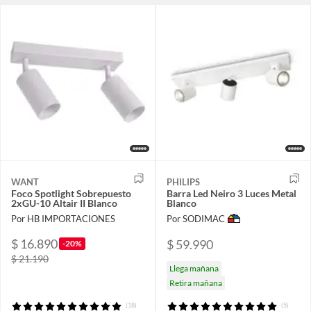
WANT
PHILIPS
Foco Spotlight Sobrepuesto
Barra Led Neiro 3 Luces Metal
2xGU-10 Altair II Blanco
Blanco
Por HB IMPORTACIONES
Por SODIMAC
$ 16.890
$ 59.990
-20%
$ 21.190
Llega mañana
Retira mañana
(18)
(5)