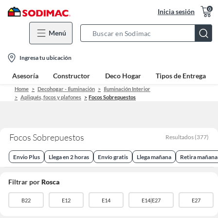
0
Inicia sesión
Menú
Search
Bar
location-
Ingresa tu ubicación
icon
Asesoría
Constructor
Deco Hogar
Tipos de Entrega
Home
Decohogar - Iluminación
Iluminación Interior
Apliqués, focos y plafones
Focos Sobrepuestos
Focos Sobrepuestos
Resultados
(
377
)
Envio Plus
Llega en 2 horas
Envío gratis
Llega mañana
Retira mañana
Filtrar por
Rosca
B22
E12
E14
E14|E27
E27