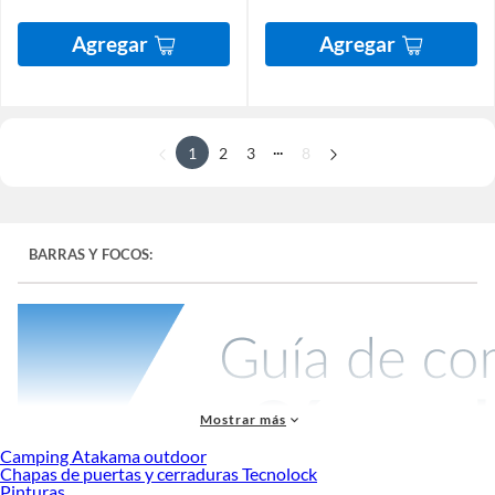
Agregar
Agregar
...
1
2
3
8
BARRAS Y FOCOS:
Mostrar más
Camping Atakama outdoor
Chapas de puertas y cerraduras Tecnolock
Pinturas