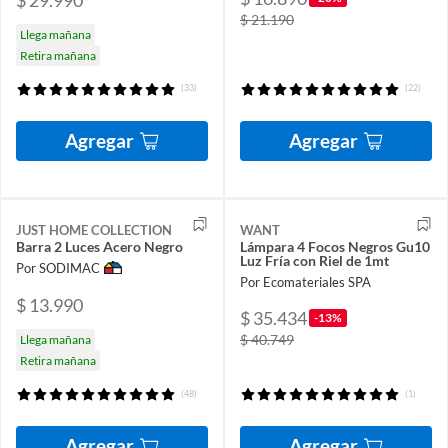
$ 21.190
Llega mañana
Retira mañana
(33)
(22)
Agregar
Agregar
JUST HOME COLLECTION
WANT
Barra 2 Luces Acero Negro
Lámpara 4 Focos Negros Gu10
Luz Fría con Riel de 1mt
Por SODIMAC
Por Ecomateriales SPA
$ 13.990
$ 35.434
-13%
$ 40.749
Llega mañana
Retira mañana
(48)
(1)
Agregar
Agregar