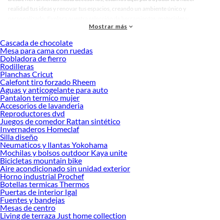
realidad tus ideas y renovar tus espacios, creando un ambiente único y
personalizado. Explora nuestra selección de herramientas, materiales y
Mostrar más
accesorios de calidad que te ayudarán a crear un espacio más tú.
Cascada de chocolate
Desde remodelaciones hasta proyectos de decoración, estamos aquí para hacer
Mesa para cama con ruedas
tus ideas realidad. ¡Visítanos y encuentra todo lo que tenemos para ofrecerte en
Dobladora de fierro
Cerraduras y quincallería!
Rodilleras
Planchas Cricut
Explora la variedad de productos de Cerraduras y quincallería en
Calefont tiro forzado Rheem
Sodimac
Aguas y anticogelante para auto
Pantalon termico mujer
Herramientas, materiales y accesorios de calidad para tus proyectos y
Accesorios de lavanderia
renovación de espacios. ¡Visítanos y descubre todo lo que tenemos para
Reproductores dvd
ofrecerte!
Juegos de comedor Rattan sintético
Invernaderos Homeclaf
Encuentra una amplia variedad de productos de Cerraduras y quincallería en
Silla diseño
Sodimac. Encuentra todo lo necesario para tus proyectos de renovación y
Neumaticos y llantas Yokohama
Mochilas y bolsos outdoor Kaya unite
decoración. ¡Visítanos y haz tus ideas realidad!
Bicicletas mountain bike
Aire acondicionado sin unidad exterior
Horno industrial Prochef
Botellas termicas Thermos
Puertas de interior Igal
Fuentes y bandejas
Mesas de centro
Living de terraza Just home collection