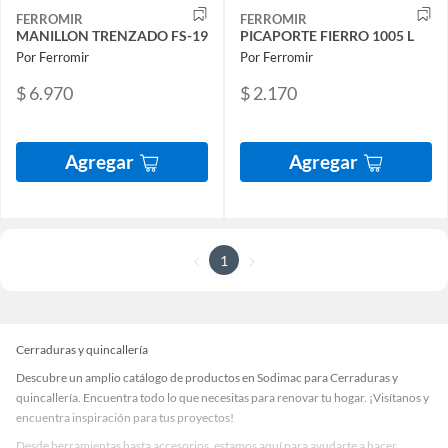
FERROMIR
FERROMIR
MANILLON TRENZADO FS-19
PICAPORTE FIERRO 1005 L
Por Ferromir
Por Ferromir
$ 6.970
$ 2.170
Agregar
Agregar
1
Cerraduras y quincallería
Descubre un amplio catálogo de productos en Sodimac para Cerraduras y
quincallería. Encuentra todo lo que necesitas para renovar tu hogar. ¡Visítanos y
encuentra inspiración para tus proyectos!
Desde herramientas hasta accesorios, estamos aquí para ayudarte a hacer