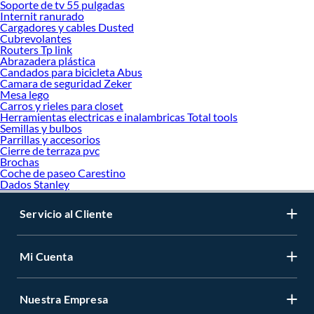
Soporte de tv 55 pulgadas
Internit ranurado
Cargadores y cables Dusted
Cubrevolantes
Routers Tp link
Abrazadera plástica
Candados para bicicleta Abus
Camara de seguridad Zeker
Mesa lego
Carros y rieles para closet
Herramientas electricas e inalambricas Total tools
Semillas y bulbos
Parrillas y accesorios
Cierre de terraza pvc
Brochas
Coche de paseo Carestino
Dados Stanley
Servicio al Cliente
Mi Cuenta
Nuestra Empresa