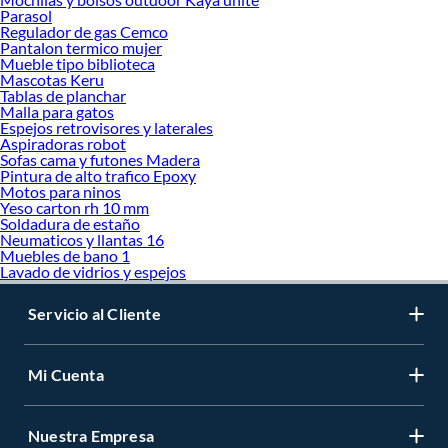
Parasol
Regulador de gas Cemco
Pantalon termico mujer
Mueble tipo biblioteca
Mascotas Keru
Tablas de planchar
Malla para gatos
Espejos retrovisores y laterales
Aspiradoras robot
Sofas cama y futones Madera
Pintura de alto trafico Epoxy
Motos para ninos
Yeso carton rh 10 mm
Soldadura de estaño
Neumaticos y llantas 16
Muebles de bano 1
Lavado de vidrios y espejos
Servicio al Cliente
Mi Cuenta
Nuestra Empresa