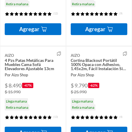
Retira mañana
Retira mañana
(12)
(9)
Agregar
Agregar
AIZO
AIZO
4 Pzs Patas Metálicas Para
Cortina Blackout Portátil
Muebles Cama Sofá
100% Opaca con Adhesivo,
Elevadores Ajustable 13cm
1.45x2m, Fácil Instalación Sin
Taladros
Por Aizo Shop
Por Aizo Shop
$ 8.490
$ 9.790
-47%
-62%
$ 15.990
$ 25.990
Llega mañana
Llega mañana
Retira mañana
Retira mañana
(13)
(4)