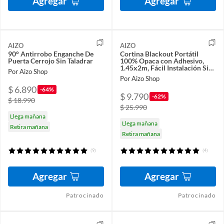
Agregar
Agregar
AIZO
AIZO
90° Antirrobo Enganche De
Cortina Blackout Portátil
Puerta Cerrojo Sin Taladrar
100% Opaca con Adhesivo,
1.45x2m, Fácil Instalación Sin
Por Aizo Shop
Taladros
Por Aizo Shop
$ 6.890
-64%
$ 9.790
-62%
$ 18.990
$ 25.990
Llega mañana
Llega mañana
Retira mañana
Retira mañana
(9)
(4)
Agregar
Agregar
Patrocinado
Patrocinado