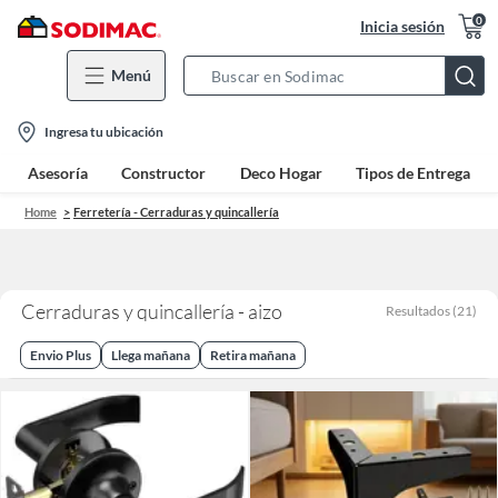
0
Inicia sesión
Menú
Search
Bar
location-
Ingresa tu ubicación
icon
Asesoría
Constructor
Deco Hogar
Tipos de Entrega
Home
Ferretería - Cerraduras y quincallería
Cerraduras y quincallería - aizo
Resultados
(
21
)
Envio Plus
Llega mañana
Retira mañana