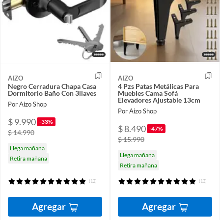
AIZO
AIZO
Negro Cerradura Chapa Casa
4 Pzs Patas Metálicas Para
Dormitorio Baño Con 3llaves
Muebles Cama Sofá
Elevadores Ajustable 13cm
Por Aizo Shop
Por Aizo Shop
$ 9.990
-33%
$ 8.490
-47%
$ 14.990
$ 15.990
Llega mañana
Llega mañana
Retira mañana
Retira mañana
(12)
(13)
Agregar
Agregar