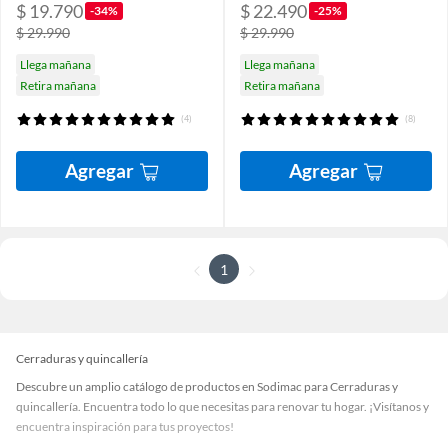
$ 19.790
$ 22.490
-34%
-25%
$ 29.990
$ 29.990
Llega mañana
Llega mañana
Retira mañana
Retira mañana
(4)
(8)
Agregar
Agregar
1
Cerraduras y quincallería
Descubre un amplio catálogo de productos en Sodimac para Cerraduras y
quincallería. Encuentra todo lo que necesitas para renovar tu hogar. ¡Visítanos y
encuentra inspiración para tus proyectos!