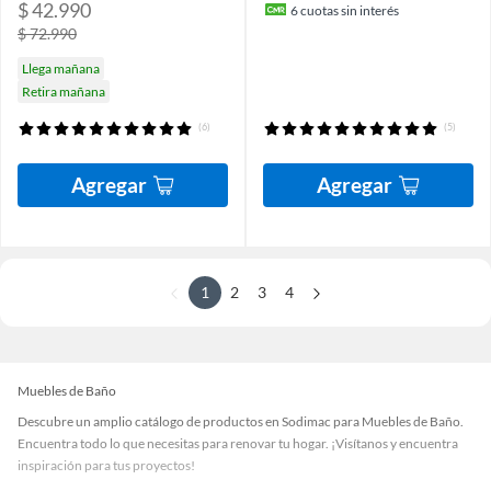
$ 42.990
6
cuotas sin interés
$ 72.990
Llega mañana
Retira mañana
(6)
(5)
Agregar
Agregar
1
2
3
4
Muebles de Baño
Descubre un amplio catálogo de productos en Sodimac para Muebles de Baño.
Encuentra todo lo que necesitas para renovar tu hogar. ¡Visítanos y encuentra
inspiración para tus proyectos!