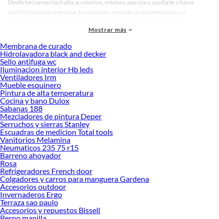
Desde herramientas hasta accesorios, estamos aquí para ayudarte a hacer
realidad tus ideas y renovar tus espacios, creando un ambiente único y
personalizado. Explora nuestra selección de herramientas, materiales y
Mostrar más
accesorios de calidad que te ayudarán a crear un espacio más tú.
Membrana de curado
Desde remodelaciones hasta proyectos de decoración, estamos aquí para hacer
Hidrolavadora black and decker
tus ideas realidad. ¡Visítanos y encuentra todo lo que tenemos para ofrecerte en
Sello antifuga wc
Muebles de Baño!
Iluminacion interior Hb leds
Ventiladores Irm
Explora la variedad de productos de Muebles de Baño en Sodimac
Mueble esquinero
Pintura de alta temperatura
Herramientas, materiales y accesorios de calidad para tus proyectos y
Cocina y bano Dulox
renovación de espacios. ¡Visítanos y descubre todo lo que tenemos para
Sabanas 188
ofrecerte!
Mezcladores de pintura Deper
Serruchos y sierras Stanley
Encuentra una amplia variedad de productos de Muebles de Baño en Sodimac.
Escuadras de medicion Total tools
Encuentra todo lo necesario para tus proyectos de renovación y decoración.
Vanitorios Melamina
¡Visítanos y haz tus ideas realidad!
Neumaticos 235 75 r15
Barreno ahoyador
Rosa
Refrigeradores French door
Colgadores y carros para manguera Gardena
Accesorios outdoor
Invernaderos Ergo
Terraza sao paulo
Accesorios y repuestos Bissell
Perno manilla