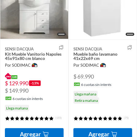
SENSI DACQUA
SENSI DACQUA
Kit Mueble Vanitorio Napoles
Mueble baño lavamano
45x91x80 cm blanco
41x22x69 cm
Por SODIMAC
Por SODIMAC
$ 69.990
$ 129.990
-13%
6
cuotas sin interés
$ 149.990
Llega mañana
6
cuotas sin interés
Retira mañana
Llega mañana
(155)
(75)
Agregar
Agregar