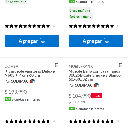
Llega mañana
6
cuotas sin interés
Llega mañana
Retira mañana
(53)
(21)
Agregar
Agregar
DOMSA
MOBILFRANK
Kit mueble vanitorio Deluxe
Mueble Baño con Lavamanos
N60SK P gris 60 cm
9002SB Café Smoke y Blanco
60x80x32 cm
Por SODIMAC
Por SODIMAC
$ 193.990
$ 104.990
-13%
6
cuotas sin interés
$ 119.990
6
cuotas sin interés
(5)
(8)