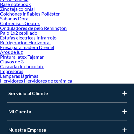
Base notebook
Zinc teja colonial
Colchones inflables Poliéster
Sabanas Doral
Cubrepisos Geotex
Onduladores de pelo Remington
Palo 1x2 cepillado
Estufas electricas Infrarrojo
Refrigeracion Horizontal
Fresa para madera Dremel
Aros de luz
Pintura latex Tajamar
Clavos de 3
Cascada de chocolate
Impresoras
Lámparas lágrimas
Hervidores Hervidores de cerámica
Servicio al Cliente
Mi Cuenta
Nuestra Empresa