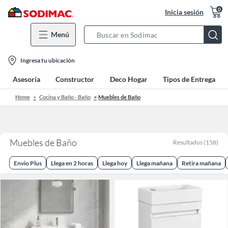
0
Inicia sesión
Menú
Search
Bar
location-
Ingresa tu ubicación
icon
Asesoría
Constructor
Deco Hogar
Tipos de Entrega
Home
Cocina y Baño - Baño
Muebles de Baño
Muebles de Baño
Resultados
(
158
)
Envio Plus
Llega en 2 horas
Llega hoy
Llega mañana
Retira mañana