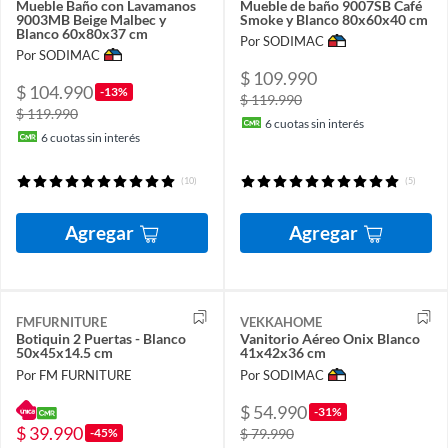
Mueble Baño con Lavamanos
Mueble de baño 9007SB Café
9003MB Beige Malbec y
Smoke y Blanco 80x60x40 cm
Blanco 60x80x37 cm
Por SODIMAC
Por SODIMAC
$ 109.990
$ 104.990
-13%
$ 119.990
$ 119.990
6
cuotas sin interés
6
cuotas sin interés
(10)
(5)
Agregar
Agregar
FMFURNITURE
VEKKAHOME
Botiquin 2 Puertas - Blanco
Vanitorio Aéreo Onix Blanco
50x45x14.5 cm
41x42x36 cm
Por FM FURNITURE
Por SODIMAC
$ 54.990
-31%
$ 39.990
-45%
$ 79.990