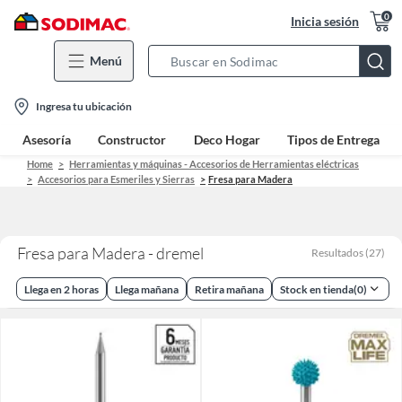
0
Inicia sesión
Menú
Search
Bar
location-
Ingresa tu ubicación
icon
Asesoría
Constructor
Deco Hogar
Tipos de Entrega
Home
Herramientas y máquinas - Accesorios de Herramientas eléctricas
Accesorios para Esmeriles y Sierras
Fresa para Madera
Fresa para Madera - dremel
Resultados
(
27
)
Llega en 2 horas
Llega mañana
Retira mañana
Stock en tienda
(
0
)