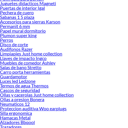
Juguetes didacticos Magneti
ofrecerte!
Puertas de interior Igal
Pechera de cuero
Encuentra una amplia variedad de productos de Fresa para Madera en Sodimac.
Sabanas 1 5 plaza
Encuentra todo lo necesario para tus proyectos de renovación y decoración.
Accesorios para sierras Karson
¡Visítanos y haz tus ideas realidad!
Permanit 6 mm
Papel mural dormitorio
Plumon super king
Perros
Disco de corte
Audifonos Razer
Limpiapies Just home collection
Llaves de impacto Ingco
Muebles de comedor Ashley
Salas de bano Stretto
Carro porta herramientas
Guardamotor
Luces led Ledzone
Termos de agua Thermos
Cascos de seguridad
Ollas y cacerolas Just home collection
Ollas a presion Bonera
Neumaticos 12
Proteccion auditiva Woo earplugs
Silla ergonomica
Hamacas Metal
Alzadores Bbqool
Trazadores