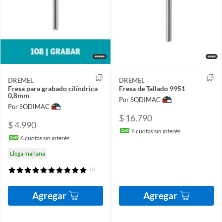
DREMEL
DREMEL
Fresa para grabado cilíndrica
Fresa de Tallado 9951
0,8mm
Por SODIMAC
Por SODIMAC
$ 16.790
$ 4.990
6
cuotas sin interés
6
cuotas sin interés
Llega mañana
(1)
Agregar
Agregar