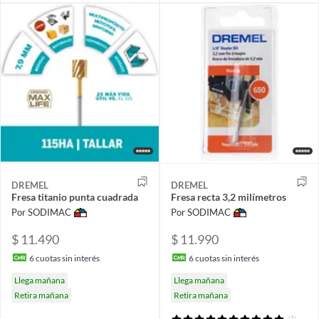
DREMEL
DREMEL
Fresa titanio punta cuadrada
Fresa recta 3,2 milímetros
Por SODIMAC
Por SODIMAC
$ 11.490
$ 11.990
6
cuotas sin interés
6
cuotas sin interés
Llega mañana
Llega mañana
Retira mañana
Retira mañana
(1)