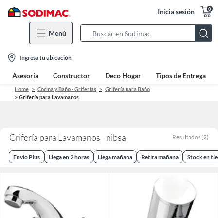
0
Inicia sesión
Menú
Search
Bar
location-
Ingresa tu ubicación
icon
Asesoría
Constructor
Deco Hogar
Tipos de Entrega
Home
Cocina y Baño - Griferías
Grifería para Baño
Grifería para Lavamanos
Grifería para Lavamanos - nibsa
Resultados
(
2
)
Envio Plus
Llega en 2 horas
Llega mañana
Retira mañana
Stock en ti