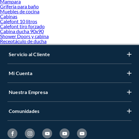
Mampara
Grifería para baño
Muebles de cocina
Cabinas
Calefont 10 litros
Calefont tiro forzado
Cabina ducha 90x90
Shower Doors y cabina
Receptáculo de ducha
Servicio al Cliente
Mi Cuenta
Nuestra Empresa
Comunidades