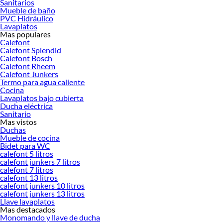
Sanitarios
Herramientas, materiales y accesorios de calidad para tus proyectos y
Mueble de baño
renovación de espacios. ¡Visítanos y descubre todo lo que tenemos para
PVC Hidráulico
ofrecerte!
Lavaplatos
Mas populares
Encuentra una amplia variedad de productos de Grifería para Lavamanos en
Calefont
Sodimac. Encuentra todo lo necesario para tus proyectos de renovación y
Calefont Splendid
Calefont Bosch
decoración. ¡Visítanos y haz tus ideas realidad!
Calefont Rheem
Calefont Junkers
Termo para agua caliente
Cocina
Lavaplatos bajo cubierta
Ducha eléctrica
Sanitario
Mas vistos
Duchas
Mueble de cocina
Bidet para WC
calefont 5 litros
calefont junkers 7 litros
calefont 7 litros
calefont 13 litros
calefont junkers 10 litros
calefont junkers 13 litros
Llave lavaplatos
Mas destacados
Monomando y llave de ducha