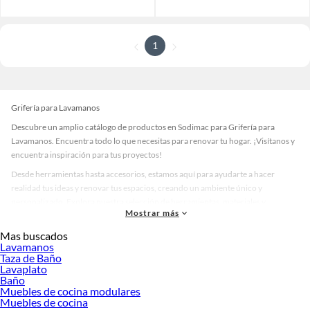
1
Grifería para Lavamanos
Descubre un amplio catálogo de productos en Sodimac para Grifería para
Lavamanos. Encuentra todo lo que necesitas para renovar tu hogar. ¡Visítanos y
encuentra inspiración para tus proyectos!
Desde herramientas hasta accesorios, estamos aquí para ayudarte a hacer
realidad tus ideas y renovar tus espacios, creando un ambiente único y
personalizado. Explora nuestra selección de herramientas, materiales y
Mostrar más
accesorios de calidad que te ayudarán a crear un espacio más tú.
Mas buscados
Desde remodelaciones hasta proyectos de decoración, estamos aquí para hacer
Lavamanos
tus ideas realidad. ¡Visítanos y encuentra todo lo que tenemos para ofrecerte en
Taza de Baño
Grifería para Lavamanos!
Lavaplato
Baño
Explora la variedad de productos de Grifería para Lavamanos en
Muebles de cocina modulares
Sodimac
Muebles de cocina