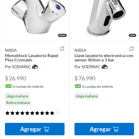
NIBSA
NIBSA
Monoblock Lavatorio Rapel
Llave lavatorio electronica con
Plus Cromado
sensor 8l/min a 3 bar
Por SODIMAC
Por SODIMAC
$ 26.990
$ 76.990
6
cuotas sin interés
6
cuotas sin interés
Llega mañana
Llega mañana
Retira mañana
(7)
Agregar
Agregar