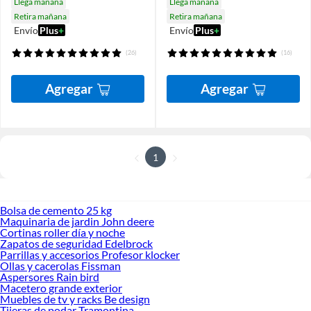
Llega mañana
Llega mañana
Retira mañana
Retira mañana
Envío
Plus
+
Envío
Plus
+
(26)
(16)
Agregar
Agregar
1
Bolsa de cemento 25 kg
Maquinaria de jardin John deere
Cortinas roller día y noche
Zapatos de seguridad Edelbrock
Parrillas y accesorios Profesor klocker
Ollas y cacerolas Fissman
Aspersores Rain bird
Macetero grande exterior
Muebles de tv y racks Be design
Tijeras de podar Tramontina