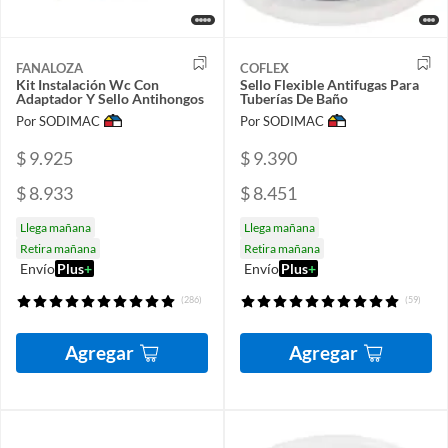
FANALOZA
COFLEX
Kit Instalación Wc Con
Sello Flexible Antifugas Para
Adaptador Y Sello Antihongos
Tuberías De Baño
Por SODIMAC
Por SODIMAC
$ 9.925
$ 9.390
$ 8.933
$ 8.451
Llega mañana
Llega mañana
Retira mañana
Retira mañana
Envío
Plus
+
Envío
Plus
+
(286)
(59)
Agregar
Agregar