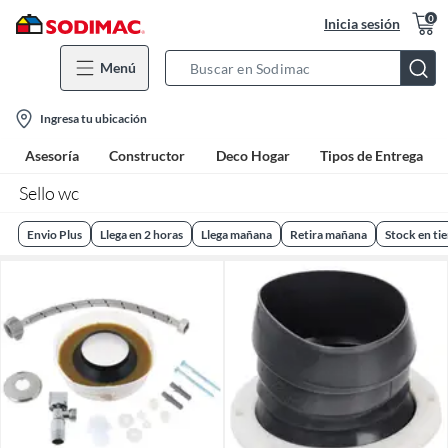
0
Inicia sesión
Menú
Search
Bar
location-
Ingresa tu ubicación
icon
Asesoría
Constructor
Deco Hogar
Tipos de Entrega
Sello wc
Envio Plus
Llega en 2 horas
Llega mañana
Retira mañana
Stock en ti