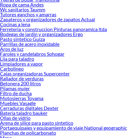
Ropa de cama Andes
Wc sanitarios Taumm
Tutores ganchos y amarras
Zapateros y organizadores de zapatos Actual
Cocinas a lena
Ferreteria y construccion Pinturas panoramica ltda
Bodegas de jardin y organizadores Ergo
Pasto sintetico Guiza
Parrillas de acero inoxidable
Aros de luz
Faroles y candelabros Sohogar
Lija para taladro
Limpiadores a vapor
Carbolineo
Cajas organizadoras Supercenter
Rallador de verduras
Betonera 200 litros
Pijamas mujer
Filtro de ducha
Motosierras Toyama
Muebles Vasagle
Cerraduras digitales Dexter
Bateria taladro bauker
Ollas de vidrio
Arena de silice para pasto sintetico
Portaequipajes y equipamiento de viaje National geographic
Planchas de policarbonato
Mesa