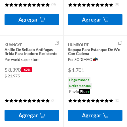
(31)
(38)
Agregar
Agregar
KUANGYE
HUMBOLDT
Anillo De Sellado Antifugas
Sopapa Para Estanque De Wc
Brida Para Inodoro Resistente
Con Cadena
Por world super store
Por SODIMAC
$ 8.390
$ 1.701
-62%
$ 21.975
Llega mañana
Retira mañana
Envío
Plus
+
(5)
(12)
Agregar
Agregar