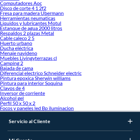
Computadores Aoc
Disco de corte 4 1 2f2
Fresa para madera Ubermann
Herramientas neumaticas
Liquidos y lubricantes Motul
Estanque de agua 2000 litros
Respaldos 2 plazas Metal
Cable caleco 2 5
Huerto urbano
Ducha eléctrica
Menaje navideno
Muebles Livingyterrazas cl
Camping 2
Bajada de cama
Diferencial electrico Schneider electric
Pintura epoxica Sherwin williams
Pintura para interior Soquina
Clavos de 4
Inversor de corriente
Alcohol gel
Perfil 50 x 50 x 2
Focos y paneles led Bp iluminacion
Servicio al Cliente