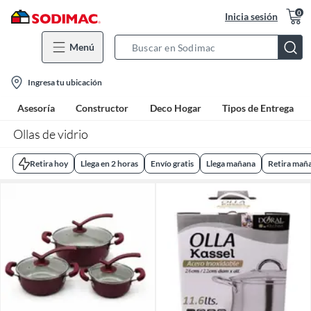
0
Inicia sesión
Menú
Search
Bar
location-
Ingresa tu ubicación
icon
Asesoría
Constructor
Deco Hogar
Tipos de Entrega
Ollas de vidrio
Retira hoy
Llega en 2 horas
Envío gratis
Llega mañana
Retira mañ