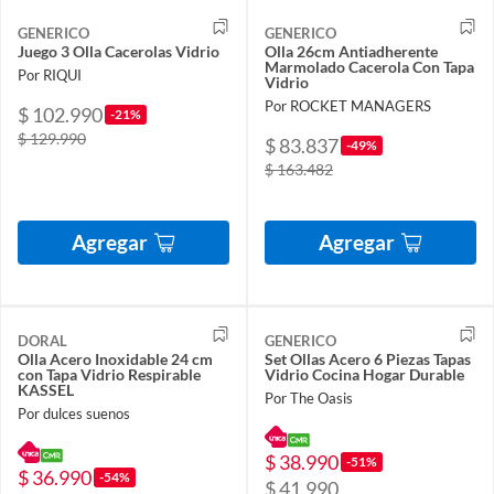
GENERICO
GENERICO
Juego 3 Olla Cacerolas Vidrio
Olla 26cm Antiadherente
Marmolado Cacerola Con Tapa
Por RIQUI
Vidrio
Por ROCKET MANAGERS
$ 102.990
-21%
$ 129.990
$ 83.837
-49%
$ 163.482
Agregar
Agregar
DORAL
GENERICO
Olla Acero Inoxidable 24 cm
Set Ollas Acero 6 Piezas Tapas
con Tapa Vidrio Respirable
Vidrio Cocina Hogar Durable
KASSEL
Por The Oasis
Por dulces suenos
$ 38.990
-51%
$ 36.990
-54%
$ 41.990