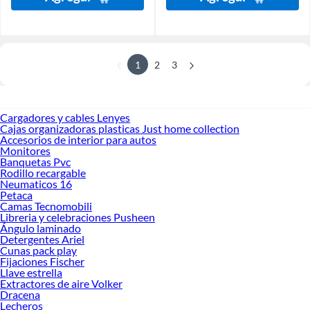
1
2
3
Cargadores y cables Lenyes
Cajas organizadoras plasticas Just home collection
Accesorios de interior para autos
Monitores
Banquetas Pvc
Rodillo recargable
Neumaticos 16
Petaca
Camas Tecnomobili
Libreria y celebraciones Pusheen
Ángulo laminado
Detergentes Ariel
Cunas pack play
Fijaciones Fischer
Llave estrella
Extractores de aire Volker
Dracena
Lecheros