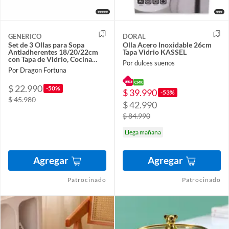
GENERICO
DORAL
Set de 3 Ollas para Sopa
Olla Acero Inoxidable 26cm
Antiadherentes 18/20/22cm
Tapa Vidrio KASSEL
con Tapa de Vidrio, Cocina
Por dulces suenos
Doméstica
Por Dragon Fortuna
$ 22.990
-50%
$ 39.990
-53%
$ 45.980
$ 42.990
$ 84.990
Llega mañana
Agregar
Agregar
Patrocinado
Patrocinado