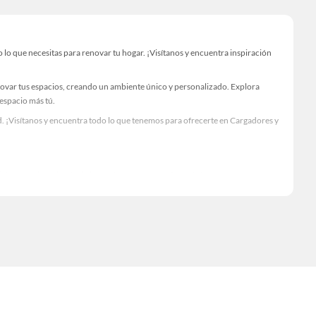
o que necesitas para renovar tu hogar. ¡Visítanos y encuentra inspiración
novar tus espacios, creando un ambiente único y personalizado. Explora
 espacio más tú.
. ¡Visítanos y encuentra todo lo que tenemos para ofrecerte en Cargadores y
Visítanos y descubre todo lo que tenemos para ofrecerte!
lo necesario para tus proyectos de renovación y decoración. ¡Visítanos y