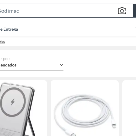
Search
Bar
de Entrega
bles
r por
:
endados