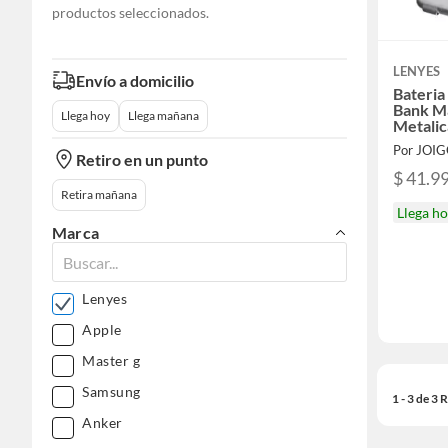
productos seleccionados.
LENYES
Envío a domicilio
Bateria
Bank M
Llega hoy
Llega mañana
Metali
Por JOI
Retiro en un punto
$ 41.9
Retira mañana
Llega h
Marca
Lenyes
Apple
Master g
Samsung
1 - 3 de 3
Anker