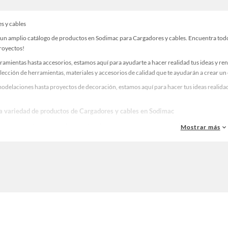
s y cables
un amplio catálogo de productos en Sodimac para Cargadores y cables. Encuentra todo l
proyectos!
ramientas hasta accesorios, estamos aquí para ayudarte a hacer realidad tus ideas y re
lección de herramientas, materiales y accesorios de calidad que te ayudarán a crear un
odelaciones hasta proyectos de decoración, estamos aquí para hacer tus ideas realidad
la variedad de productos de Cargadores y cables en Sodimac
as, materiales y accesorios de calidad para tus proyectos y renovación de espacios. ¡
Mostrar más
 una amplia variedad de productos de Cargadores y cables en Sodimac. Encuentra todo 
eas realidad!