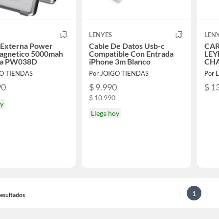
LENYES
LEN
 Externa Power
Cable De Datos Usb-c
CAR
agnetico 5000mah
Compatible Con Entrada
LEY
ca PW038D
iPhone 3m Blanco
CHA
GO TIENDAS
Por JOIGO TIENDAS
Por L
90
$ 9.990
$ 1
$ 10.990
oy
Llega hoy
1
 Resultados