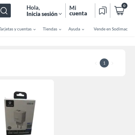
0
Hola
,
Mi
cuenta
Inicia sesión
Tarjetas y cuentas
Tiendas
Ayuda
Vende en Sodimac
1