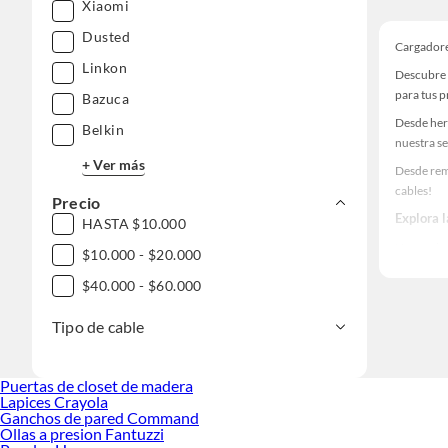
Xiaomi
Dusted
Cargadore
Linkon
Descubre 
para tus 
Bazuca
Desde her
Belkin
nuestra se
+ Ver más
Desde rem
cables!
Precio
Explora 
HASTA $10.000
Herramient
$10.000 - $20.000
Encuentra
$40.000 - $60.000
haz tus id
Tipo de cable
Puertas de closet de madera
Lapices Crayola
Ganchos de pared Command
Ollas a presion Fantuzzi