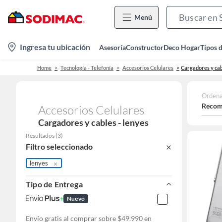
Menú
location-
Ingresa tu ubicación
Asesoría
Constructor
Deco Hogar
Tipos 
icon
Home
Tecnología - Telefonía
Accesorios Celulares
Cargadores y ca
Ordena
Recom
Accesorios Celulares
Cargadores y cables - lenyes
Resultados
(
3
)
Filtro seleccionado
lenyes
Tipo de Entrega
Nuevo
Envío gratis al comprar sobre $49.990 en