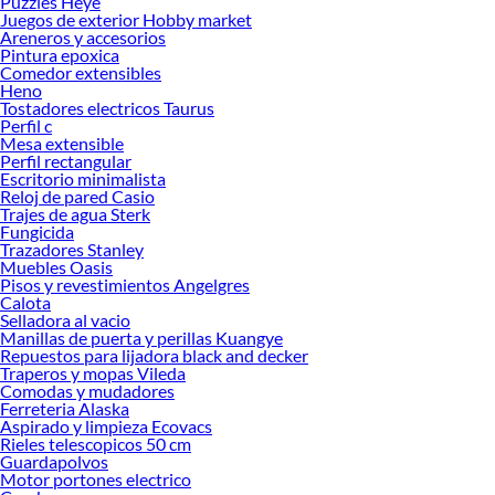
Puzzles Heye
Juegos de exterior Hobby market
Areneros y accesorios
Pintura epoxica
Comedor extensibles
Heno
Tostadores electricos Taurus
Perfil c
Mesa extensible
Perfil rectangular
Escritorio minimalista
Reloj de pared Casio
Trajes de agua Sterk
Fungicida
Trazadores Stanley
Muebles Oasis
Pisos y revestimientos Angelgres
Calota
Selladora al vacio
Manillas de puerta y perillas Kuangye
Repuestos para lijadora black and decker
Traperos y mopas Vileda
Comodas y mudadores
Ferreteria Alaska
Aspirado y limpieza Ecovacs
Rieles telescopicos 50 cm
Guardapolvos
Motor portones electrico