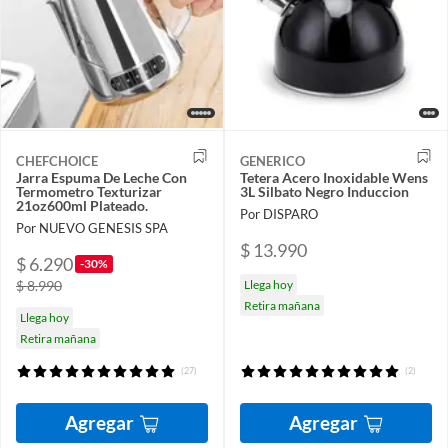
CHEFCHOICE
GENERICO
Jarra Espuma De Leche Con
Tetera Acero Inoxidable Wens
Termometro Texturizar
3L Silbato Negro Induccion
21oz600ml Plateado.
Por DISPARO
Por NUEVO GENESIS SPA
$ 13.990
$ 6.290
-30%
$ 8.990
Llega hoy
Retira mañana
Llega hoy
Retira mañana
(27)
(2)
Agregar
Agregar