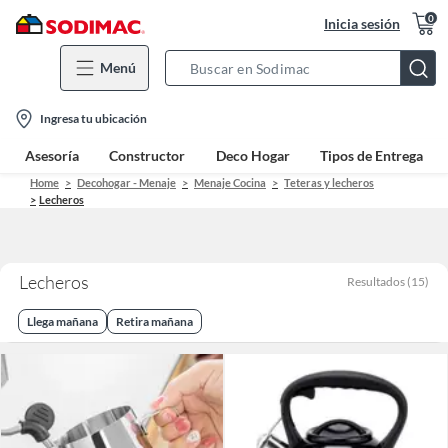
0
Inicia sesión
Menú
Search
Bar
location-
Ingresa tu ubicación
icon
Asesoría
Constructor
Deco Hogar
Tipos de Entrega
Home
Decohogar - Menaje
Menaje Cocina
Teteras y lecheros
Lecheros
Lecheros
Resultados
(
15
)
Llega mañana
Retira mañana