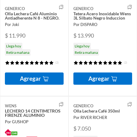
GENERICO
GENERICO
Olla Lechera Café Aluminio
Tetera Acero Inoxidable Wens
Antiadherente N 8 - NEGRO.
3L Silbato Negro Induccion
Por Joki
Por DISPARO
$ 11.990
$ 13.990
Llega hoy
Llega hoy
Retira mañana
Retira mañana
(2)
(2)
Agregar
Agregar
WENS
GENERICO
LECHERO 14 CENTIMETROS
Olla Lechera Café 350ml
FIRENZE ALUMINIO
Por RIVER RICHER
Por GUSHOP
$ 7.050