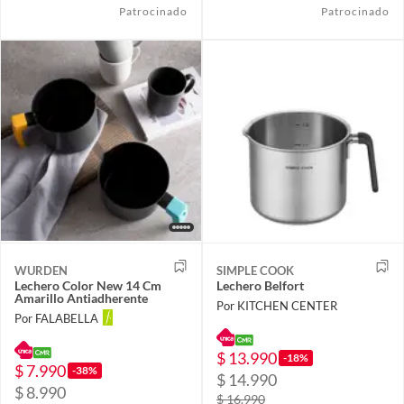
Patrocinado
Patrocinado
WURDEN
SIMPLE COOK
Lechero Color New 14 Cm
Lechero Belfort
Amarillo Antiadherente
Por KITCHEN CENTER
Por FALABELLA
$ 13.990
-18%
$ 7.990
-38%
$ 14.990
$ 8.990
$ 16.990