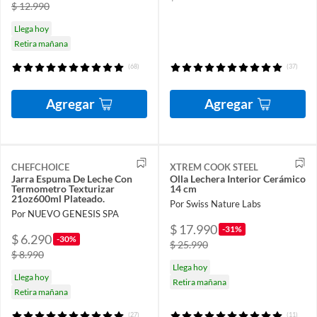
$ 12.990
Llega hoy
Retira mañana
(68)
(37)
Agregar
Agregar
CHEFCHOICE
XTREM COOK STEEL
Jarra Espuma De Leche Con
Olla Lechera Interior Cerámico
Termometro Texturizar
14 cm
21oz600ml Plateado.
Por Swiss Nature Labs
Por NUEVO GENESIS SPA
$ 17.990
-31%
$ 6.290
-30%
$ 25.990
$ 8.990
Llega hoy
Llega hoy
Retira mañana
Retira mañana
(27)
(11)