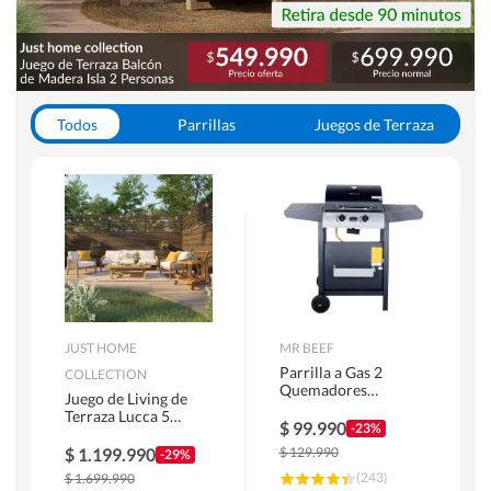
Todos
Parrillas
Juegos de Terraza
Toldos
JUST HOME
MR BEEF
Parrilla a Gas 2
COLLECTION
Quemadores
Juego de Living de
Bandejas Laterales
Terraza Lucca 5
$
99.990
-23%
Personas Natural
$
1.199.990
$
129.990
-29%
(
243
)
$
1.699.990