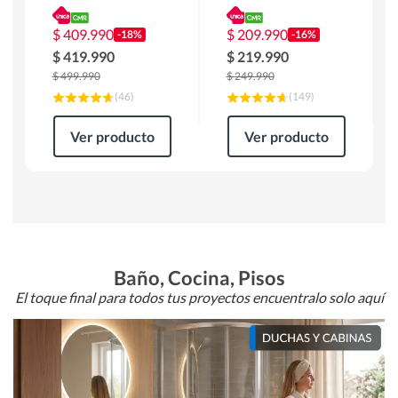
180 x 90 x 76 cm
Atlanta 91x101x94
Café
cm Negro
$
409.990
$
209.990
-18%
-16%
$
419.990
$
219.990
$
499.990
$
249.990
(
46
)
(
149
)
Ver producto
Ver producto
Baño, Cocina, Pisos
El toque final para todos tus proyectos encuentralo solo aquí