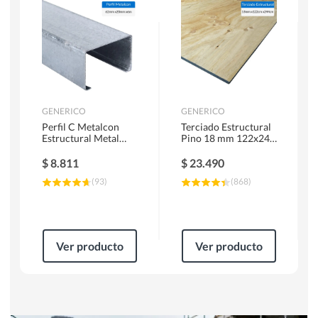
Herramientas Manuales
Sierras Circulares
GENERICO
GENERICO
Perfil C Metalcon
Terciado Estructural
Estructural Metal
Pino 18 mm 122x244
62x20x0.85 mm 6 m
cm
$
8.811
$
23.490
(
93
)
(
868
)
Ver producto
Ver producto