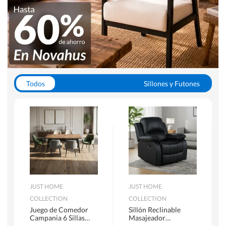
Todos
Sillones y Futones
Juegos de Comedor
Lamparas
Closets
Escritorios y Sillas PC
Racks y Muebles TV
Alfombras
JUST HOME
JUST HOME
COLLECTION
COLLECTION
Juego de Comedor
Sillón Reclinable
Campania 6 Sillas
Masajeador
Mesa Rectangular
Calentador 1 cuerpo