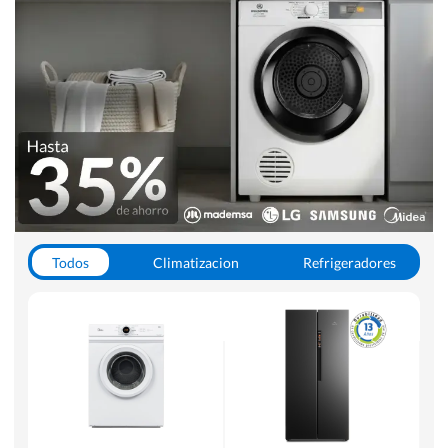
Todos
Climatizacion
Refrigeradores
Lavado y Secado
Cocinas
Aspiradoras
Hornos y Microondas
Otros