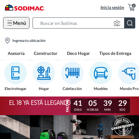
0
Inicia sesión
Menú
Search
Bar
location-
Ingresa tu ubicación
icon
Asesoría
Constructor
Deco Hogar
Tipos de Entrega
Electrohogar
Hogar
Calefacción
Muebles
Mundo Pro
41
05
39
26
EL 18 YA ESTÁ LLEGANDO
DÍAS
HORAS
MIN
SEG