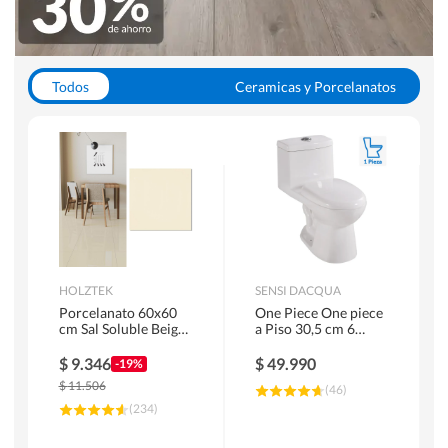
Todos
Ceramicas y Porcelanatos
Calefont y Termos
Pisos Vinilicos
WC y Sanitarios
Pisos Flotantes y Laminados
Pinturas
Duchas y Mamparas
HOLZTEK
SENSI DACQUA
Porcelanato 60x60
One Piece One piece
cm Sal Soluble Beige
a Piso 30,5 cm 6
1.44 m2
Litros Riva Blanco
$
9.346
$
49.990
-19%
$
11.506
(
46
)
(
234
)