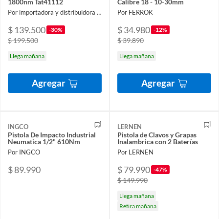
1800nm Tat41112
Calibre 18 - 10-30mm
Por importadora y distribuidora ferroelectronic spa
Por FERROK
$ 139.500
$ 34.980
-30%
-12%
$ 199.500
$ 39.890
Llega mañana
Llega mañana
Agregar
Agregar
INGCO
LERNEN
Pistola De Impacto Industrial
Pistola de Clavos y Grapas
Neumatica 1/2" 610Nm
Inalambrica con 2 Baterías
Por INGCO
Por LERNEN
$ 89.990
$ 79.990
-47%
$ 149.990
Llega mañana
Retira mañana