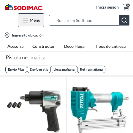
0
Inicia sesión
Menú
Search
Bar
location-
Ingresa tu ubicación
icon
Asesoría
Constructor
Deco Hogar
Tipos de Entrega
Pistola neumatica
Envio Plus
Envío gratis
Llega mañana
Retira mañana