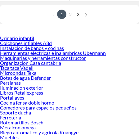
1
2
3
Urinario infantil
Colchones inflables A3d
Instalacion de banos y cocinas
Herramientas electricas e inalambricas Ubermann
Maquinarias y herramientas constructor
Organizacion Casa cantabria
Taca taca Vadell
Microondas Teka
Botas de agua Defender
Persianas
Iluminacion exterior
Libros Retailexpress
Portallaves
Cocina fensa doble horno
Comedores para espacios pequeños
Soporte ducha
Ferreteria
Rotomartillos Bosch
Metalcon omega
Riego automatico y agricola Kuangye
Muebles