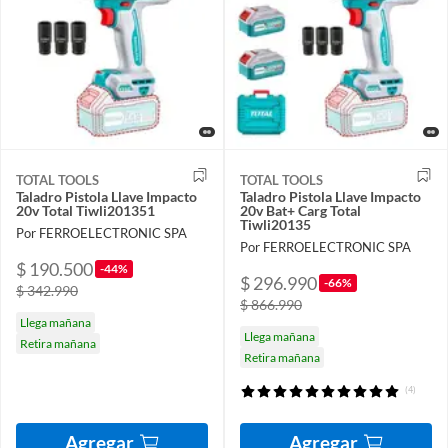
TOTAL TOOLS
TOTAL TOOLS
Taladro Pistola Llave Impacto
Taladro Pistola Llave Impacto
20v Total Tiwli201351
20v Bat+ Carg Total
Tiwli20135
Por FERROELECTRONIC SPA
Por FERROELECTRONIC SPA
$ 190.500
-44%
$ 296.990
-66%
$ 342.990
$ 866.990
Llega mañana
Llega mañana
Retira mañana
Retira mañana
(4)
Agregar
Agregar