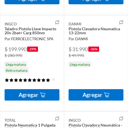
INGCO
DANMI
Taladro Pistola Llave Impacto
Pistola Clavadora Neumatica
20v 2bat+ Carg 850nm
13-22mm
Por FERROELECTRONIC SPA
Por DANMI
$ 199.990
$ 31.990
-29%
-36%
$ 280.990
$ 49.990
Llega mañana
Llega mañana
Retira mañana
(4)
Agregar
Agregar
TOTAL
INGCO
Pistola Neumatica 1 Pulgada
Pistola Clavadora Neumática -