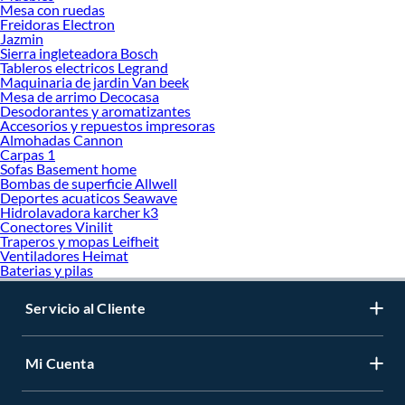
Mesa con ruedas
Freidoras Electron
Jazmin
Sierra ingleteadora Bosch
Tableros electricos Legrand
Maquinaria de jardin Van beek
Mesa de arrimo Decocasa
Desodorantes y aromatizantes
Accesorios y repuestos impresoras
Almohadas Cannon
Carpas 1
Sofas Basement home
Bombas de superficie Allwell
Deportes acuaticos Seawave
Hidrolavadora karcher k3
Conectores Vinilit
Traperos y mopas Leifheit
Ventiladores Heimat
Baterias y pilas
Servicio al Cliente
Mi Cuenta