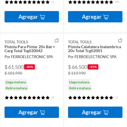
(1)
(28)
Agregar
Agregar
TOTAL TOOLS
TOTAL TOOLS
Pistola Para Pintar 20v Bat +
Pistola Calafatera Inalambrica
Carg Total Tsgli20042
20v Total Tcgli2001
Por FERROELECTRONIC SPA
Por FERROELECTRONIC SPA
$ 61.500
$ 66.500
-40%
-45%
$ 101.990
$ 119.990
Llega mañana
Llega mañana
Retira mañana
Retira mañana
(8)
(3)
Agregar
Agregar