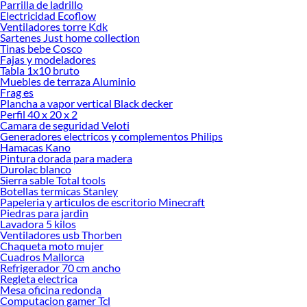
Parrilla de ladrillo
Desde remodelaciones hasta proyectos de decoración, estamos aquí para hacer
Electricidad Ecoflow
tus ideas realidad. ¡Visítanos y encuentra todo lo que tenemos para ofrecerte en
Ventiladores torre Kdk
Carpas!
Sartenes Just home collection
Tinas bebe Cosco
Explora la variedad de productos de Carpas en Sodimac
Fajas y modeladores
Tabla 1x10 bruto
Herramientas, materiales y accesorios de calidad para tus proyectos y
Muebles de terraza Aluminio
renovación de espacios. ¡Visítanos y descubre todo lo que tenemos para
Frag es
ofrecerte!
Plancha a vapor vertical Black decker
Perfil 40 x 20 x 2
Encuentra una amplia variedad de productos de Carpas en Sodimac. Encuentra
Camara de seguridad Veloti
todo lo necesario para tus proyectos de renovación y decoración. ¡Visítanos y
Generadores electricos y complementos Philips
haz tus ideas realidad!
Hamacas Kano
Pintura dorada para madera
Durolac blanco
Sierra sable Total tools
Botellas termicas Stanley
Papeleria y articulos de escritorio Minecraft
Piedras para jardin
Lavadora 5 kilos
Ventiladores usb Thorben
Chaqueta moto mujer
Cuadros Mallorca
Refrigerador 70 cm ancho
Regleta electrica
Mesa oficina redonda
Computacion gamer Tcl