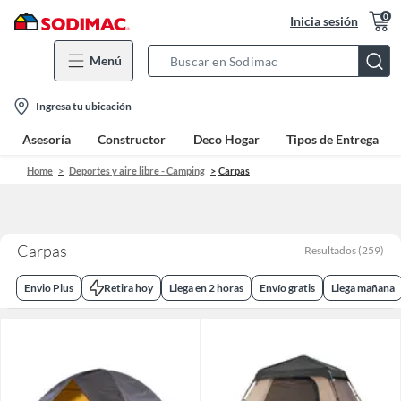
0
Inicia sesión
Menú
Search
Bar
location-
Ingresa tu ubicación
icon
Asesoría
Constructor
Deco Hogar
Tipos de Entrega
Home
Deportes y aire libre - Camping
Carpas
Carpas
Resultados
(
259
)
Envio Plus
Retira hoy
Llega en 2 horas
Envío gratis
Llega mañana