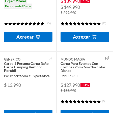
$ 139.990
-53%
Llega en
2 horas
$ 149.990
Retira desde 90 min
$ 299.990
(364)
(27)
Agregar
Agregar
GENERICO
MUNDO MAGIA
Carpa 1 Persona Carpa Baño
Carpa Para Eventos Con
Carpa Camping Vestidor
Cortinas 25mx6mx3m Color
Portátil
Blanco
Por Importadora Y Exportadora Osmao Limitada
Por BIZA.CL
$ 13.990
$ 127.990
-31%
$ 185.990
(8)