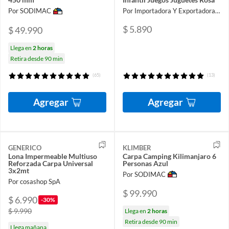
Por SODIMAC
Por Importadora Y Exportadora Osmao Limitada
$ 5.890
$ 49.990
Llega en
2 horas
Retira desde 90 min
(65)
(13)
Agregar
Agregar
GENERICO
KLIMBER
Lona Impermeable Multiuso
Carpa Camping Kilimanjaro 6
Reforzada Carpa Universal
Personas Azul
3x2mt
Por SODIMAC
Por cosashop SpA
$ 99.990
$ 6.990
-30%
$ 9.990
Llega en
2 horas
Retira desde 90 min
Llega mañana