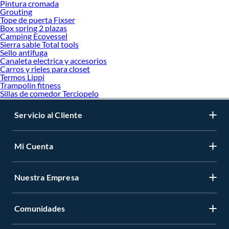
Pintura cromada
Grouting
Tope de puerta Fixser
Box spring 2 plazas
Camping Ecovessel
Sierra sable Total tools
Sello antifuga
Canaleta electrica y accesorios
Carros y rieles para closet
Termos Lippi
Trampolin fitness
Sillas de comedor Terciopelo
Servicio al Cliente
Mi Cuenta
Nuestra Empresa
Comunidades