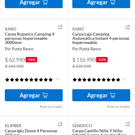
Agregar
Agregar
KANO
KANO
Carpa Rupanco Camping 4
Carpa Laja Camping
personas Impermeable
Automática Instant 4 personas
3000mm
Impermeable
Por Punta Ranco
Por Punta Ranco
$ 62.990
$ 116.990
-58%
-51%
$ 149.990
$ 239.990
(17)
(27)
Agregar
Agregar
Patrocinado
Patrocinado
KLIMBER
GENERICO
Carpa Iglu Dome 4 Personas
Carpa Castillo Niña Y Niño
450 mm
Infantil Juegos Juguetes Rosa