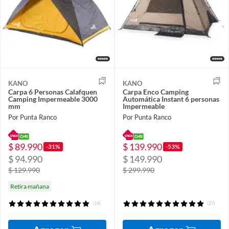
KANO
KANO
Carpa 6 Personas Calafquen
Carpa Enco Camping
Camping Impermeable 3000
Automática Instant 6 personas
mm
Impermeable
Por Punta Ranco
Por Punta Ranco
$ 89.990
$ 139.990
-31%
-53%
$ 94.990
$ 149.990
$ 129.990
$ 299.990
Retira mañana
(14)
(27)