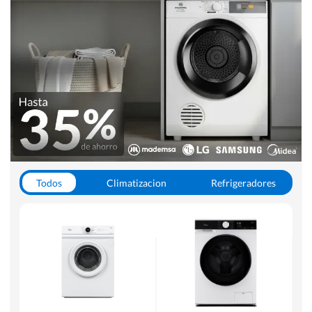
Todos
Climatizacion
Refrigeradores
Lavado y Secado
Cocinas
Aspiradoras
Hornos y Microondas
Otros