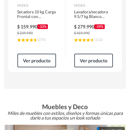
MIDEA
MIDEA
Secadora 10 kg Carga
Lavadora/secadora
Frontal con
9.5/7 kg Blanco
Evacuación Blanco
MLSF-095B/W
MD100A100/W2
$
159.990
$
279.990
-33%
-39%
$
239.990
$
459.990
(
275
)
(
112
)
Ver producto
Ver producto
Muebles y Deco
Miles de muebles con estilos, diseños y formas únicas para
darle a tus espacios un look soñado