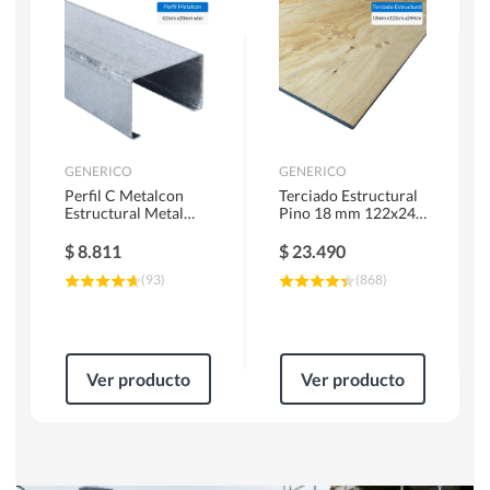
Herramientas Manuales
Sierras Circulares
GENERICO
GENERICO
Perfil C Metalcon
Terciado Estructural
Estructural Metal
Pino 18 mm 122x244
62x20x0.85 mm 6 m
cm
$
8.811
$
23.490
(
93
)
(
868
)
Ver producto
Ver producto