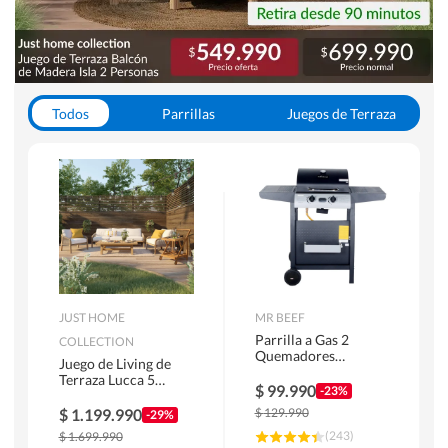
Todos
Parrillas
Juegos de Terraza
Toldos
JUST HOME
MR BEEF
Parrilla a Gas 2
COLLECTION
Quemadores
Juego de Living de
Bandejas Laterales
Terraza Lucca 5
$
99.990
-23%
Personas Natural
$
1.199.990
$
129.990
-29%
(
243
)
$
1.699.990