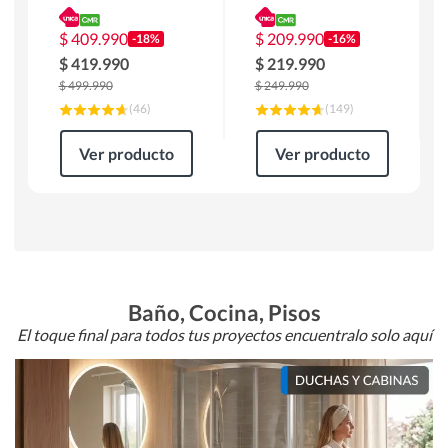
180 x 90 x 76 cm
Atlanta 91x101x94
Café
cm Negro
$
409.990
$
209.990
-18%
-16%
$
419.990
$
219.990
$
499.990
$
249.990
(
46
)
(
149
)
Ver producto
Ver producto
Baño, Cocina, Pisos
El toque final para todos tus proyectos encuentralo solo aquí