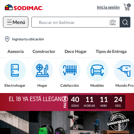
0
Inicia sesión
Menú
Search
Bar
location-
Ingresa tu ubicación
icon
Asesoría
Constructor
Deco Hogar
Tipos de Entrega
Electrohogar
Hogar
Calefacción
Muebles
Mundo Pro
40
11
11
22
EL 18 YA ESTÁ LLEGANDO
DÍAS
HORAS
MIN
SEG