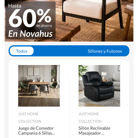
Todos
Sillones y Futones
Juegos de Comedor
Lamparas
Closets
Escritorios y Sillas PC
Racks y Muebles TV
Alfombras
JUST HOME
JUST HOME
COLLECTION
COLLECTION
Juego de Comedor
Sillón Reclinable
Campania 6 Sillas
Masajeador
Mesa Rectangular
Calentador 1 cuerpo