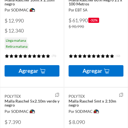
negro
100 Metros
Por SODIMAC
Por EBT SA
$ 61.990
$ 12.990
-32%
$ 90.990
$ 12.340
Llega mañana
Retira mañana
(71)
(12)
Agregar
Agregar
POLYTEX
POLYTEX
Malla Raschel 5x2.10m verde y
Malla Raschel 5mt x 2.10m
negro
negro
Por SODIMAC
Por SODIMAC
$ 7.390
$ 8.090