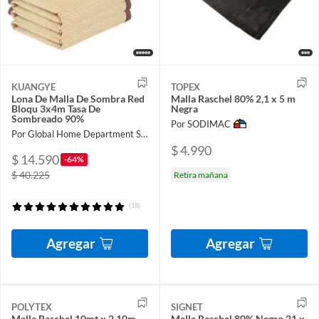
KUANGYE
TOPEX
Lona De Malla De Sombra Red
Malla Raschel 80% 2,1 x 5 m
Bloqu 3x4m Tasa De
Negra
Sombreado 90%
Por SODIMAC
Por Global Home Department Store
$ 4.990
$ 14.590
-64%
$ 40.225
Retira mañana
(18)
Agregar
Agregar
POLYTEX
SIGNET
Malla Raschel 10mt x 2.10m
Malla Raschel 80% Negro 21 x