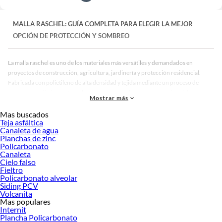
MALLA RASCHEL: GUÍA COMPLETA PARA ELEGIR LA MEJOR
OPCIÓN DE PROTECCIÓN Y SOMBREO
La malla raschel es uno de los materiales más versátiles y demandados en
proyectos de construcción, agricultura, jardinería y protección residencial.
Fabricada con polietileno de alta densidad y tejida mediante un proceso de
punto por urdimbre, esta malla ofrece una combinación excepcional de
Mostrar más
resistencia, durabilidad y capacidad de filtrado solar que la convierte en una
solución indispensable para múltiples aplicaciones. Si estás buscando proteger
Mas buscados
Teja asfáltica
tus cultivos, generar sombra en un espacio exterior o resguardar una obra en
Canaleta de agua
construcción, conocer a fondo las características de la malla raschel te permitirá
Planchas de zinc
tomar la mejor decisión de compra.
Policarbonato
Canaleta
¿Qué es la Malla Raschel y Cómo se Fabrica?
Cielo falso
Fieltro
La malla raschel toma su nombre del tipo de telar utilizado en su fabricación: el
Policarbonato alveolar
telar Raschel, una máquina de tejido por urdimbre que permite crear telas con
Siding PCV
Volcanita
diferentes grados de apertura y densidad. A diferencia de las mallas tejidas de
Mas populares
forma convencional, el proceso Raschel entrelaza los hilos de polietileno de alta
Internit
densidad (HDPE) en una estructura reticular que resulta extremadamente
Plancha Policarbonato