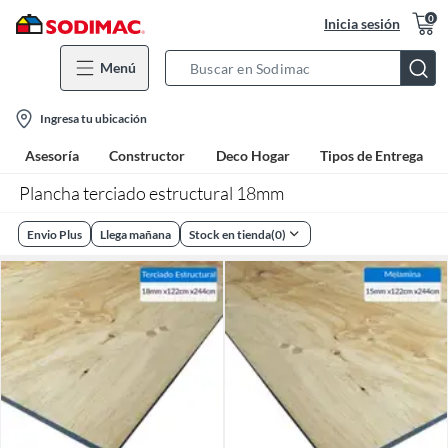
0
Inicia sesión
Menú
Search
Bar
location-
Ingresa tu ubicación
icon
Asesoría
Constructor
Deco Hogar
Tipos de Entrega
Plancha terciado estructural 18mm
Envio Plus
Llega mañana
Stock en tienda
(
0
)