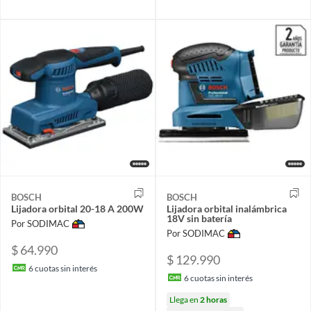
BOSCH
BOSCH
Lijadora orbital 20-18 A 200W
Lijadora orbital inalámbrica
18V sin batería
Por SODIMAC
Por SODIMAC
$ 64.990
$ 129.990
6
cuotas sin interés
6
cuotas sin interés
Llega en
2 horas