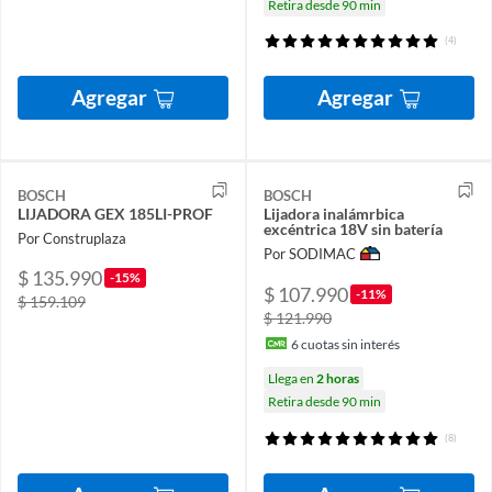
Retira desde 90 min
(4)
Agregar
Agregar
BOSCH
BOSCH
LIJADORA GEX 185LI-PROF
Lijadora inalámrbica
excéntrica 18V sin batería
Por Construplaza
Por SODIMAC
$ 135.990
-15%
$ 107.990
-11%
$ 159.109
$ 121.990
6
cuotas sin interés
Llega en
2 horas
Retira desde 90 min
(8)