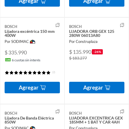
Agregar
Agregar
BOSCH
BOSCH
Lijadora excéntrica 150 mm
LIJADORA ORB GEX 125
400W
280W 06013A80
Por SODIMAC
Por Construplaza
$ 135.990
$ 335.990
-26%
$ 183.277
6
cuotas sin interés
(2)
Agregar
Agregar
BOSCH
BOSCH
Lijadora De Banda Eléctrica
LIJADORA EXCENTRICA GEX
850W
185MM + 1 BAT Y CAR 4AH
Por SODIMAC
Por Construplaza