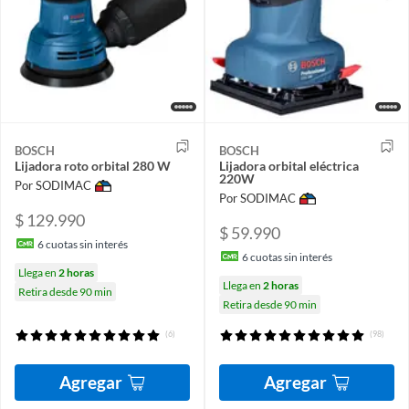
BOSCH
BOSCH
Lijadora roto orbital 280 W
Lijadora orbital eléctrica
220W
Por SODIMAC
Por SODIMAC
$ 129.990
$ 59.990
6
cuotas sin interés
6
cuotas sin interés
Llega en
2 horas
Llega en
2 horas
Retira desde 90 min
Retira desde 90 min
(6)
(98)
Agregar
Agregar