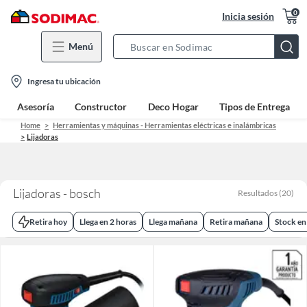
0
Inicia sesión
Menú
Search
Bar
location-
Ingresa tu ubicación
icon
Asesoría
Constructor
Deco Hogar
Tipos de Entrega
Home
Herramientas y máquinas - Herramientas eléctricas e inalámbricas
Lijadoras
Lijadoras - bosch
Resultados
(
20
)
Retira hoy
Llega en 2 horas
Llega mañana
Retira mañana
Stock en