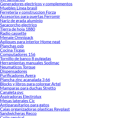
Generadores electricos y complementos
Explora la variedad de productos de Lijadoras en Sodimac
Muebles Linea brasil
Ferreteria y construccion Forza
Herramientas, materiales y accesorios de calidad para tus proyectos y
Accesorios para puertas Ferromir
renovación de espacios. ¡Visítanos y descubre todo lo que tenemos para
Nariz de grada aluminio
ofrecerte!
Sacacorcho electrico
Tierra de hoja 1880
Encuentra una amplia variedad de productos de Lijadoras en Sodimac.
Radio cassette
Encuentra todo lo necesario para tus proyectos de renovación y decoración.
Menaje Omnipack
¡Visítanos y haz tus ideas realidad!
Apliques para interior Home neat
Planchas osb
Cocina Ticgas
Computadores 156
Tornillo de banco 8 pulgadas
Herramientas manuales Sodimac
Neumaticos Torque
Dispensadores
Purificadores Avera
Plancha zinc acanalada 3 66
Blocks y libros para colorear Artel
Mamparas para duchas Stretto
Canaleta pvc
Aspiradoras Electrolux
Mesas laterales Cic
Antiparasitarios para gatos
Cajas organizadoras plasticas Reyplast
Sandwicheras Recco
Cojin cervical