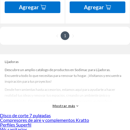
Agregar
Agregar
1
Lijadoras
Descubre un amplio catálogo de productos en Sodimac para Lijadoras.
Encuentra todo lo que necesitas para renovar tu hogar. ¡Visítanos y encuentra
inspiración para tus proyectos!
Desde herramientas hasta accesorios, estamos aquí para ayudarte a hacer
realidad tus ideas y renovar tus espacios, creando un ambiente único y
personalizado. Explora nuestra selección de herramientas, materiales y
Mostrar más
accesorios de calidad que te ayudarán a crear un espacio más tú.
Disco de corte 7 pulgadas
Desde remodelaciones hasta proyectos de decoración, estamos aquí para hacer
Compresores de aire y complementos Kratto
tus ideas realidad. ¡Visítanos y encuentra todo lo que tenemos para ofrecerte en
Perfiles Superfil
Lijadoras!
Wc sanitarios