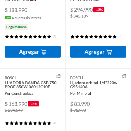
$ 294.990
$ 188.990
-15%
$ 345.139
6
cuotas sin interés
Llega mañana
(1)
(1)
Agregar
Agregar
BOSCH
BOSCH
LIJADORA BANDA GSB 750
Lijadora orbital 1/4"220w
PROF 850W 06012C10E
GSS140A
Por Construplaza
Por Mimbral
$ 168.990
$ 83.990
-28%
$ 234.547
$ 91.990
(1)