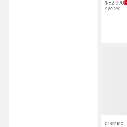
$ 62.990
$ 80.990
GENERICO