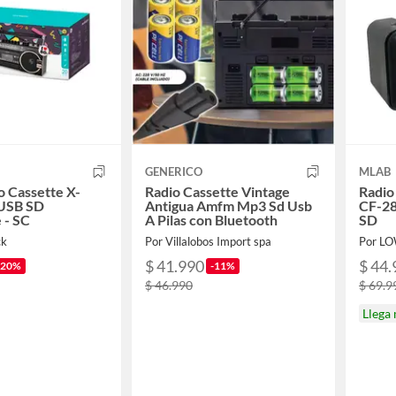
GENERICO
MLAB
o Cassette X-
Radio Cassette Vintage
Radio
USB SD
Antigua Amfm Mp3 Sd Usb
CF-28
 - SC
A Pilas con Bluetooth
SD
ck
Por Villalobos Import spa
Por L
$ 41.990
$ 44.
-20%
-11%
$ 46.990
$ 69.9
Llega