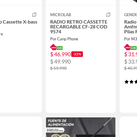
MICROLAB
GENER
o Cassette X-bass
RADIO RETRO CASSETTE
Radio
RECARGABLE CF-28 COD
Amfm
9574
Pilas 
re
Por Canp Phone
Por M
$ 46.990
$ 31.
-22%
$ 49.990
$ 33.
$ 59.990
$ 45.9