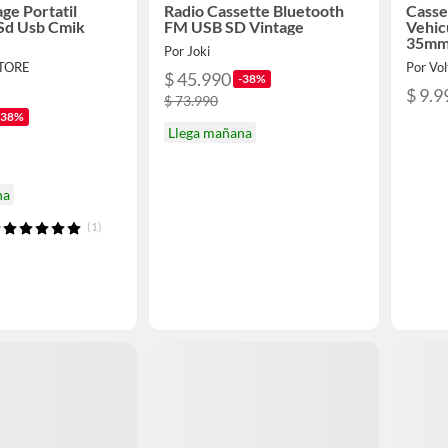
ge Portatil
Radio Cassette Bluetooth
Casse
Sd Usb Cmik
FM USB SD Vintage
Vehic
35m
Por Joki
TORE
Por Vo
$ 45.990
-38%
$ 9.9
$ 73.990
-38%
Llega mañana
na
(1)