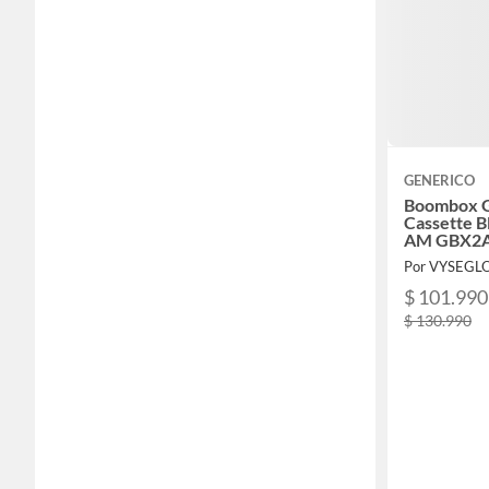
GENERICO
Boombox G
Cassette 
AM GBX2
Por VYSEGL
$ 101.990
$ 130.990