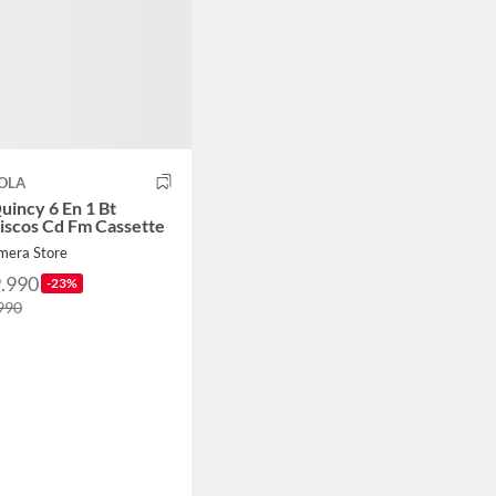
OLA
uincy 6 En 1 Bt
iscos Cd Fm Cassette
mera Store
9.990
-23%
990