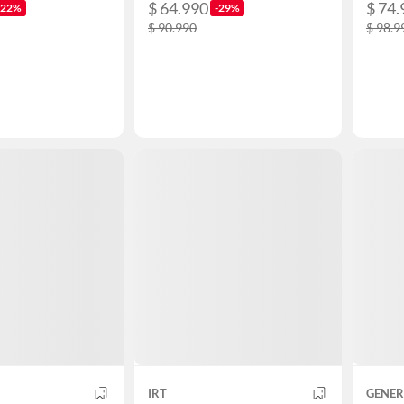
$ 64.990
$ 74.
-22%
-29%
$ 90.990
$ 98.9
IRT
GENER