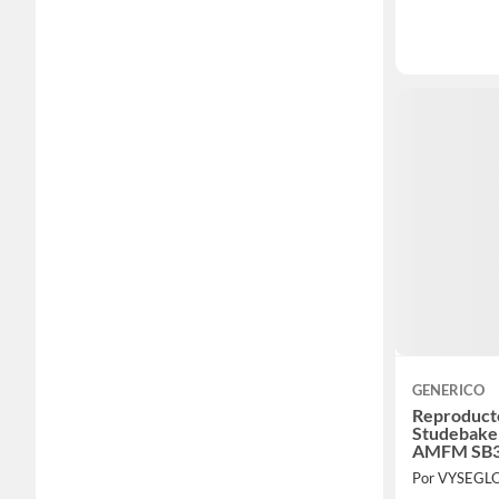
GENERICO
Reproduct
Studebaker
AMFM SB
Por VYSEGL