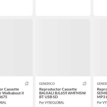
GENERICO
GENER
or Cassette
Reproductor Cassette
Repro
 Walkabout II
BAIJIALI BJL659 AMFMSW
SEMI
3675
BT USB SD
MP3 
OBAL
Por VYSEGLOBAL
Por V