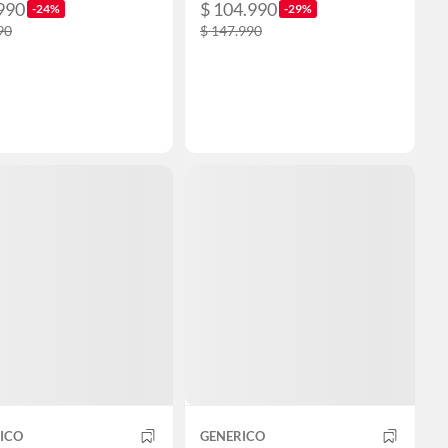
990
$ 104.990
-24%
-29%
90
$ 147.990
ICO
GENERICO