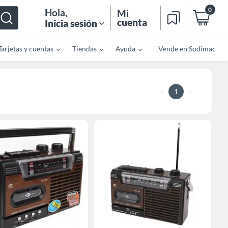
0
Hola
,
Mi
cuenta
Inicia sesión
Tarjetas y cuentas
Tiendas
Ayuda
Vende en Sodimac
1