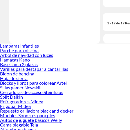
1 - 19 de 19 Re
Lamparas infantiles
Parche para piscina
Arbol de navidad con luces
Hamacas Kano
Base cama 2 plazas
Varillas para destapar alcantarillas
Bidon de bencina
Hoja de sierra
Blocks y libros para colorear Artel
Sillas gamer Newskill
Cerraduras de acceso Steinhaus
Split Daikin
Refrigeradores Midea
Frigobar Midea
Repuesto orilladora black and decker
Muebles Soportes para pies
Autos de juguete basicos Welly
Cama plegable Tela
Alfombras shaggy