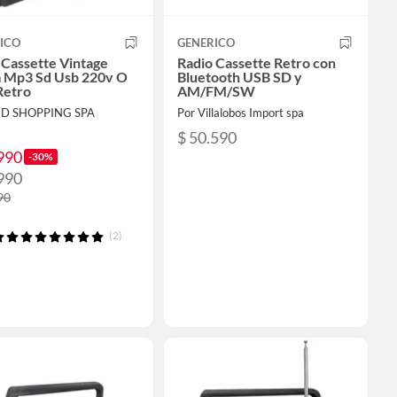
ICO
GENERICO
 Cassette Vintage
Radio Cassette Retro con
 Mp3 Sd Usb 220v O
Bluetooth USB SD y
Retro
AM/FM/SW
3D SHOPPING SPA
Por Villalobos Import spa
$ 50.590
990
-30%
990
90
(2)