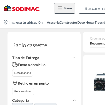
Menú
location-
Ingresa tu ubicación
Asesoría
Constructor
Deco Hogar
Tipos 
icon
Ordenar po
Recomend
Radio cassette
Tipo de Entrega
Envío a domicilio
Llega mañana
Retiro en un punto
Retira mañana
Categoría