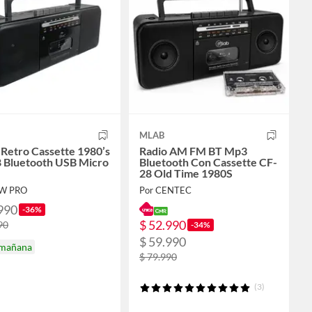
MLAB
 Retro Cassette 1980’s
Radio AM FM BT Mp3
 Bluetooth USB Micro
Bluetooth Con Cassette CF-
28 Old Time 1980S
OW PRO
Por CENTEC
990
-36%
$ 52.990
90
-34%
$ 59.990
 mañana
$ 79.990
(3)