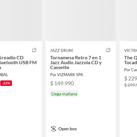
JAZZ DRUM
VICTR
readio CD
Tornamesa Retro 7 en 1
The Q
Bluetooth USB FM
Jazz Audio Jazzola CD y
Tocad
A
Cassette
Por Ca
OBAL
Por VIZMARK SPA
$ 22
$ 149.990
-22%
$ 299.
Llega mañana
Open box