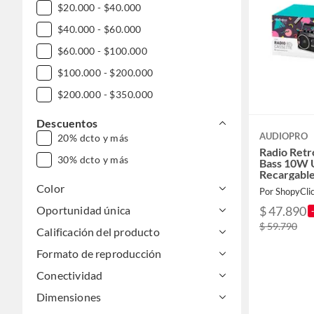
$20.000 - $40.000
$40.000 - $60.000
$60.000 - $100.000
$100.000 - $200.000
$200.000 - $350.000
Descuentos
AUDIOPRO
20% dcto y más
Radio Retr
30% dcto y más
Bass 10W 
Recargable
Color
Por ShopyCli
$ 47.890
Oportunidad única
$ 59.790
Calificación del producto
Formato de reproducción
Conectividad
Dimensiones