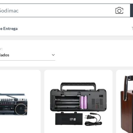
Search
Bar
de Entrega
r
:
ados