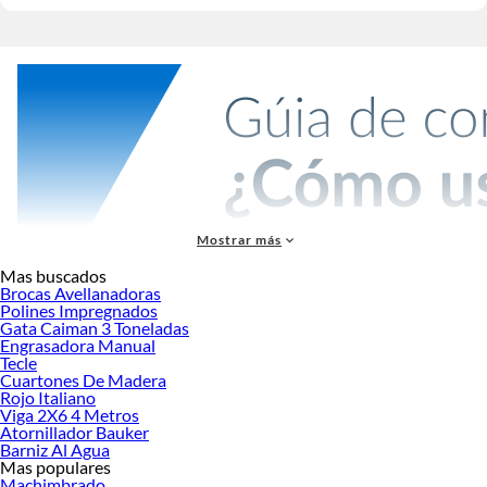
Mostrar más
Gubias y Formones
Mas buscados
Brocas Avellanadoras
Las gubias y formones son herramientas esenciales para el trabajo en madera.
Polines Impregnados
Las gubias tienen hojas curvas, ideales para tallar y esculpir formas detalladas.
Gata Caiman 3 Toneladas
Los formones cuentan con hojas planas y rectas, perfectos para cortes de
Engrasadora Manual
Tecle
precisión, rebajes y ensambles en carpintería.
Cuartones De Madera
Rojo Italiano
Tipos de gubias
Viga 2X6 4 Metros
Atornillador Bauker
Gubias curvas:
Para tallado artístico y esculturas en madera.
Barniz Al Agua
Gubias planas:
Para rebajar superficies y crear texturas.
Mas populares
Gubias para xilografía:
Diseñadas para grabado en madera con cortes
Machimbrado