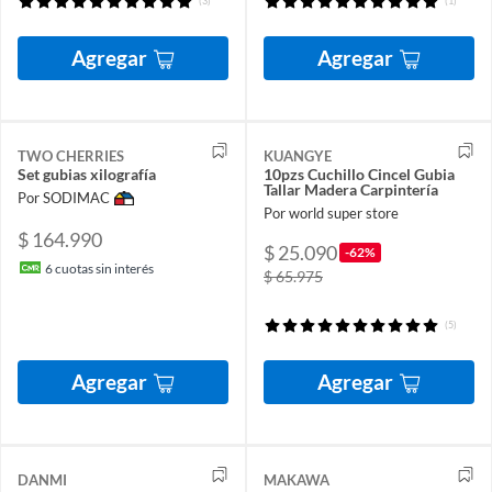
(3)
(1)
Agregar
Agregar
TWO CHERRIES
KUANGYE
Set gubias xilografía
10pzs Cuchillo Cincel Gubia
Tallar Madera Carpintería
Por SODIMAC
Por world super store
$ 164.990
$ 25.090
-62%
6
cuotas sin interés
$ 65.975
(5)
Agregar
Agregar
DANMI
MAKAWA