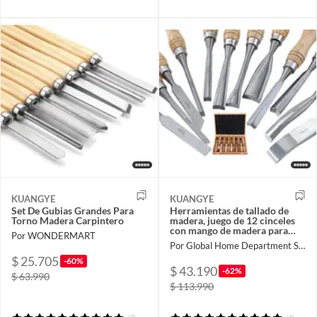
KUANGYE
KUANGYE
Set De Gubias Grandes Para
Herramientas de tallado de
Torno Madera Carpintero
madera, juego de 12 cinceles
con mango de madera para
Por WONDERMART
grabados
Por Global Home Department Store
$ 25.705
-60%
$ 43.190
-62%
$ 63.990
$ 113.990