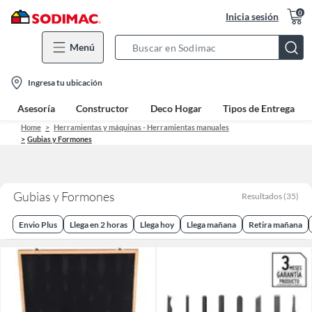
0
Inicia sesión
Menú
Search
Bar
location-
Ingresa tu ubicación
icon
Asesoría
Constructor
Deco Hogar
Tipos de Entrega
Home
Herramientas y máquinas - Herramientas manuales
Gubias y Formones
Gubias y Formones
Resultados
(
35
)
Envio Plus
Llega en 2 horas
Llega hoy
Llega mañana
Retira mañana