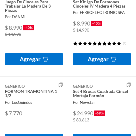
Juego De Cinceles Para
Set Kit Jgo De Formones
Trabajar La Madera De 3
Cinceles P/ Madera 4 Piezas
Piezas
Por FERROELECTRONIC SPA
Por DANMI
$ 8.990
-40%
$ 8.990
-40%
$ 14.990
$ 14.990
(2)
Agregar
Agregar
GENERICO
GENERICO
FORMON TRAMONTINA 1
Set 4 Brocas Cuadrada Cincel
1/2
Mortaja Formón
Por LosGuindos
Por Newstar
$ 7.770
$ 24.990
-69%
$ 80.613