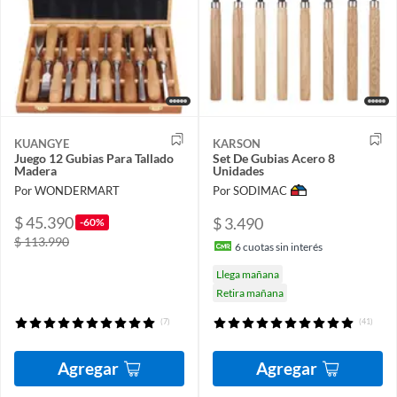
KUANGYE
KARSON
Juego 12 Gubias Para Tallado
Set De Gubias Acero 8
Madera
Unidades
Por WONDERMART
Por SODIMAC
$ 45.390
$ 3.490
-60%
$ 113.990
6
cuotas sin interés
Llega mañana
Retira mañana
(7)
(41)
Agregar
Agregar