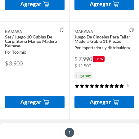
Agregar
Agregar
KAMASA
MAKAWA
Set / Juego 10 Gubias De
Juego De Cinceles Para Tallar
Carpintería Mango Madera
Madera Gubia 11 Piezas
Kamasa.
Por importadora y distribuidora ferroelectronic spa
Por Toolmix
$ 7.990
-31%
$ 3.900
$ 11.500
Llega hoy
(3)
Agregar
Agregar
1